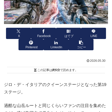
X
Facebook
はてブ
LINE
Pinterest
LinkedIn
コピー
2026.05.30
この記事は
約5分
で読めます。
ジロ・デ・イタリアのクイーンステージとなった第19
ステージ。
過酷な山岳ルートと同じくらいファンの注目を集めた