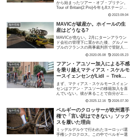
から始まったツアー・オブ・ブリテン。
Tour of Britain(2.Pro)今年も8ステージで
開催される。過去の優勝者 2022 ゴン
2023.09.04
サロ・セラノ 2021 ワウト・ファンアー
ルト 201...
MAVICが破産か。ホイールの生
海外情報
産はどうなる?
MAVICが危ない。2月にターンアラウン
ド会社の管理下に置かれた後、グルノー
ブルのフランスの商事裁判所で管財人に
なった。管財人（かんざいにん）とは、
2020.05.08
2020.05.23
民事再生法又は会社更生法に基づき、更
生会社又は再生債務者（法人に限る）の
フアン・アユソー加入による不感
海外情報
業務及び財産を管理す...
を乗り越えマティアス・スケルモ
ースイェンセンがLidl － Trekに
とどまる
まず、マティアス・スケルモースイェン
センはフアン・アユソーの移籍加入を喜
んでいない。彼が来ることで自分がエー
スとして走れることがなくなるのではと
2025.12.16
2026.07.30
考えているのだ。これで移籍ということ
ではないけれど、心中は複雑なのは当然
ベルギーのクロッサーが欧州選手
海外情報
だろう。だが、マティアス...
権で「言い訳はできない」ソック
スを履いた理由
ミッデルデルケで行われたヨーロッパ選
手権シクロクロス。この中でベルギー選