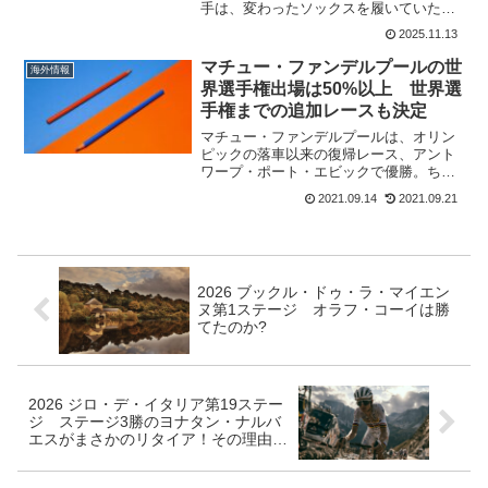
手は、変わったソックスを履いていた。
形が珍しいのではなくて書いてある文言
2025.11.13
が変わっていた。スタート時には意味が
わからなかったのだけど。言い訳はでき
マチュー・ファンデルプールの世
海外情報
ない この投稿を...
界選手権出場は50%以上 世界選
手権までの追加レースも決定
マチュー・ファンデルプールは、オリン
ピックの落車以来の復帰レース、アント
ワープ・ポート・エビックで優勝。ちな
みに、マチュー・ファンデルプールとワ
2021.09.14
2021.09.21
ウト・ファンアールトが同じ日にロード
レースで優勝したのは初めてのこと。シ
クロクロスでは国内チャン...
2026 ブックル・ドゥ・ラ・マイエン
ヌ第1ステージ オラフ・コーイは勝
てたのか?
2026 ジロ・デ・イタリア第19ステー
ジ ステージ3勝のヨナタン・ナルバ
エスがまさかのリタイア！その理由と
は?