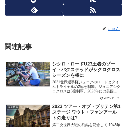
0
ちゃん
関連記事
シクロ・ロードU23王者のゾー
海外情報
イ・バクステッドがシクロクロス
シーズンを棒に
2021世界選手権ジュニアのロードとタイ
ムトライヤルの2冠を制覇。ジュニアシク
ロクロスは3度制覇。2023年には英国シ
クロクロス選手権制覇。2024・2025世界
2025.11.02
選手権U23シクロクロス王者。ロードで
は2年連続U23世界王者。21歳にしてロ...
2023 ツアー・オブ・ブリテン第1
海外情報
ステージ ワウト・ファンアール
トの走りは?
第二次世界大戦の終結を記念して 1945年