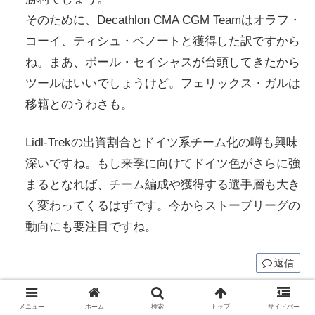
そのために、Decathlon CMA CGM Teamはオラフ・
コーイ、ティシュ・ベノートと獲得した訳ですから
ね。まあ、ポール・セイシャスが台頭してきたから
ツールはいいでしょうけど。フェリックス・ガルは
移籍とのうわさも。
Lidl-Trekの出資割合とドイツ系チーム化の噂も興味
深いですね。もし来季に向けてドイツ色がさらに強
まるとなれば、チーム編成や獲得する選手層も大き
く変わってくるはずです。今からストーブリーグの
動向にも要注目ですね。
返信
よかあし
より:
メニュー
ホーム
検索
トップ
サイドバー