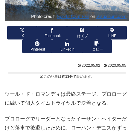
Photo credit:
Sports Cars Fan
on
Visualhunt.com
X
Facebook
はてブ
LINE
Pinterest
LinkedIn
コピー
2022.05.02
2023.05.05
この記事は
約13分
で読めます。
ツール・ド・ロマンディは最終ステージ。プロローグ
に続いて個人タイムトライヤルで決着となる。
プロローグでリーダーとなったイーサン・ヘイターだ
けど落車で後退したために、ローハン・デニスがずっ