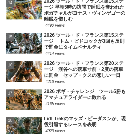
2026 ツール・ド・フランス第15ステ
ージ 早朝5時の訪問で睡眠を奪われた
ポガチャルがヨナス・ヴィンゲゴーの
離脱を惜しむ
4490 views
2026 ツール・ド・フランス第15ステ
ージ トム・ピドコックが3回も反則
で罰金にタイムペナルティ
4414 views
2026 ツール・ド・フランス第20ステ
ージ 渓谷への落車寸前・2度の落車
に罰金 セップ・クスの悲しい一日
4318 views
2026 ポギ・チャレンジ ツール5勝も
アマチュアライダーに敗れる
4165 views
Lidl-Trekのマッズ・ピーダスンが、現
役引退するレースを表明
4029 views