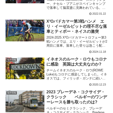
ー、ナセル・ブアニがスペインキャンプ
で落車して脳震盪に見舞われている。落
車した際に、意識を失っており、更に眉
2022.01.22
毛の上を縫っている。このクラッシュ
が、初戦であるサウジツアーに影響する
X²Oバドカマー第3戦ハンメ エ
海外情報
のか今の所...
リ・イーゼルビットの理不尽な落
車とティボー・ネイスの激突
2024-2025 X²Oバドカマートロフェー第3
戦ハンメでは、エリ・イーゼルビットが2
周目に落車。落車した登りは急こう配だ
ったので、女子選手は足をつく場面が多
2024.11.18
かった。エリ・イーゼルビットが登り切
れないか、滑ったので落車したと思って
イネオスのルーク・ロウもコロナ
海外情報
いたのだ...
に感染 英国は大丈夫なのか?
チームイネオスのルーク・ロウ(ROWE
Luke)もコロナに感染してしまった。イネ
オスでは、フィリッポ・ガンナに続いて2
人目だ。Covid got me! See ya in 2021
2020.12.23
ladies and gents. Merry Chr...
2023 ブレーデネ・コクサイデ・
海外情報
クラシック ベルギーのワンデ
ーレースを勝ち取ったのは?
ベルギーのセミクラシック、ブレーデ
ネ・コクサイデ・クラシック。Bredene