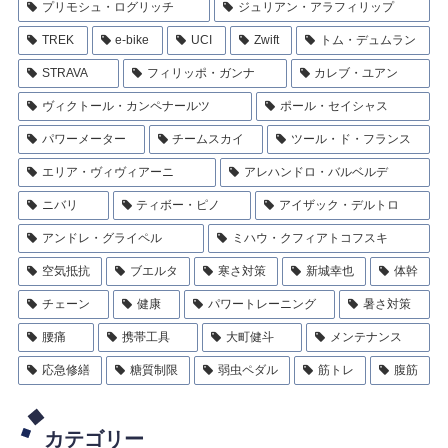
プリモシュ・ログリッチ
ジュリアン・アラフィリップ
TREK
e-bike
UCI
Zwift
トム・デュムラン
STRAVA
フィリッポ・ガンナ
カレブ・ユアン
ヴィクトール・カンペナールツ
ポール・セイシャス
パワーメーター
チームスカイ
ツール・ド・フランス
エリア・ヴィヴィアーニ
アレハンドロ・バルベルデ
ニバリ
ティボー・ピノ
アイザック・デルトロ
アンドレ・グライペル
ミハウ・クフィアトコフスキ
空気抵抗
ブエルタ
寒さ対策
新城幸也
体幹
チェーン
健康
パワートレーニング
暑さ対策
腰痛
携帯工具
大町健斗
メンテナンス
応急修繕
糖質制限
弱虫ペダル
筋トレ
腹筋
カテゴリー