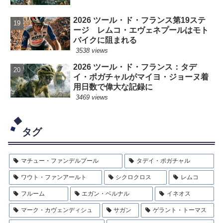
2026 ツール・ド・フランス第19ステ
ージ レムコ・エヴェネプールはモト
バイクに阻まれる
3538 views
2026 ツール・ド・フランス：タデ
イ・ポガチャルがマイヨ・ジョーヌ着
用日数で偉大な記録に
3469 views
タグ
マチュー・ファンデルプール
タデイ・ポガチャル
ワウト・ファンアールト
シクロクロス
レムコ
フルーム
エガン・ベルナル
イネオス
マーク・カヴェンディシュ
サガン
ゲラント・トーマス