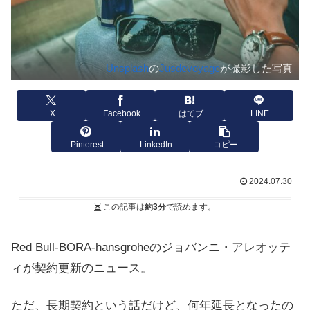
Unsplash
の
Jusdevoyage
が撮影した写真
X
Facebook
はてブ
LINE
Pinterest
LinkedIn
コピー
2024.07.30
この記事は
約3分
で読めます。
Red Bull-BORA-hansgroheのジョバンニ・アレオッテ
ィが契約更新のニュース。
ただ、長期契約という話だけど、何年延長となったの