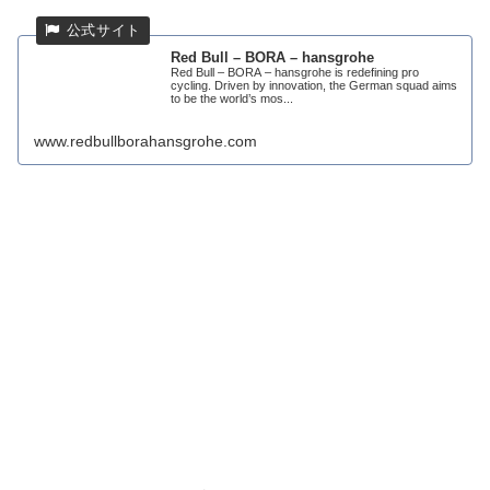
Red Bull – BORA – hansgrohe
Red Bull – BORA – hansgrohe is redefining pro
cycling. Driven by innovation, the German squad aims
to be the world’s mos...
www.redbullborahansgrohe.com