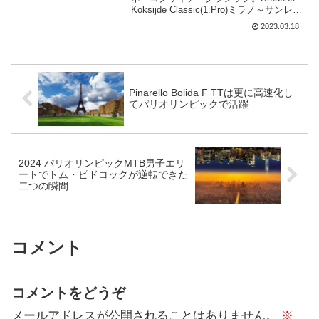
Koksijde Classic(1.Pro)ミラノ～サンレモ
の前日ということもあり、有力ライダー
2023.03.18
はイタリアに集結している。UCI
ProSeriesのレースで、...
Pinarello Bolida F TTは更に高速化し
てパリオリンピックで活躍
2024 パリオリンピックMTB男子エリ
ートでトム・ピドコックが逆転できた
二つの瞬間
コメント
コメントをどうぞ
メールアドレスが公開されることはありません。
※