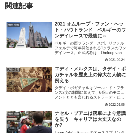
関連記事
2021 オムループ・ファン・ヘッ
海外情報
ト・ハウトランド ベルギーのワ
ンデイレースで最後に～
ベルギーの西フランダース州、リフテル
フェルデで毎年開催される1クラスのワン
デイレース。正式名称は、Omloop van
het Houtland Middelkerke-Lichtervelde。
2021.09.24
ハウトランド（オランダ語でウッドラン
ド）とい...
エディ・メルクスは、タデイ・ポ
海外情報
ガチャルを歴史上の偉大な人物に
例える
タデイ・ポガチャルはツール・ド・フラ
ンス2度の制覇に加えて、6番目のモニュ
メントととも言われるストラーデ・ビア
ンケも制覇した。これにたいして、エデ
2022.03.08
ィ・メルクスはタデイ・ポガチャルのこ
とを歴史上の人物に並ぶと称した。レム
ナセル・ブアニは落車により意識
海外情報
コ・エヴェネプールに対...
を失う キャリアは大丈夫なの
か?
Team Arkéa Samsicのエーススプリンタ