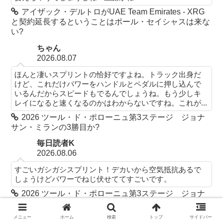
アイザック・デルトロがUAE Team Emirates - XRG
と契約延長するということはポール・セイシャスは来な
い?
ちゃん
2026.08.07
ほんと凄いスプリントの恰好ですよね。トラック出身だ
けど、これだけパワーをハンドルとペダルに押し込んで
いるんだからスピードもでるんでしょうね。もう少しキ
レイになると速くなるのかはわからないですね。これが...
2026 ツール・ド・ポローニュ第3ステージ ジョナ
サン・ミランの3勝目か?
毎日読者K
2026.08.06
すごいガシガシスプリント！デカいから空気抵抗あるで
しょうけどパワーでねじ伏せててすごいです。
2026 ツール・ド・ポローニュ第3ステージ ジョナ
サン・ミランの3勝目か?
メニュー
ホーム
検索
トップ
サイドバー
ちゃん