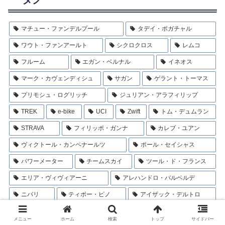
マチュー・ファンデルプール
タデイ・ポガチャル
ワウト・ファンアールト
シクロクロス
レムコ
フルーム
エガン・ベルナル
イネオス
マーク・カヴェンディシュ
サガン
ゲラント・トーマス
プリモシュ・ログリッチ
ジュリアン・アラフィリップ
TREK
e-bike
UCI
Zwift
トム・デュムラン
STRAVA
フィリッポ・ガンナ
カレブ・ユアン
ヴィクトール・カンペナールツ
ポール・セイシャス
パワーメーター
チームスカイ
ツール・ド・フランス
エリア・ヴィヴィアーニ
アレハンドロ・バルベルデ
ニバリ
ティボー・ピノ
アイザック・デルトロ
アンドレ・グライペル
ミハウ・クフィアトコフスキ
メニュー
ホーム
検索
トップ
サイドバー