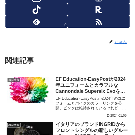
0
ちゃん
関連記事
EF Education-EasyPostが2024
機材情報
年ユニフォームとカラフルな
Cannondale Supersix Evoを公
開
EF Education-EasyPostが2024年のユニ
フォームとバイクのカラーリングを公
開。ピンクは維持されているけれど、イ
エローが入って更にカラフルになってい
2024.01.05
る。特にバイクは凄いことに～。2024ユ
ニフォーム この投稿をIn...
イタリアのブランドINGRIDから
機材情報
フロントシングルの新しいグルー