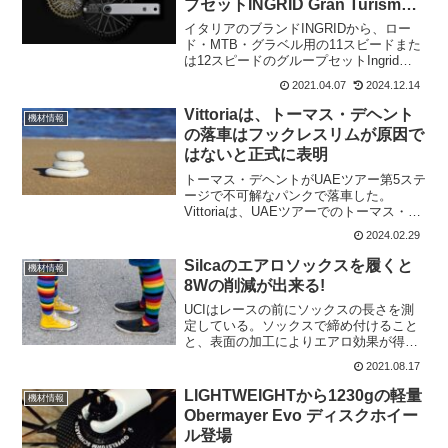
プセットINGRID Gran Turismo
R 登場
イタリアのブランドINGRIDから、ロー
ド・MTB・グラベル用の11スビードまた
は12スピードのグループセットIngrid
Gran Turismo Rを発表した。INGRID
2021.04.07
2024.12.14
Gran Turismo Rの内容は アルミクランク
11・1...
Vittoriaは、トーマス・デヘント
機材情報
の落車はフックレスリムが原因で
はないと正式に表明
トーマス・デヘントがUAEツアー第5ステ
ージで不可解なパンクで落車した。
Vittoriaは、UAEツアーでのトーマス・デ
ヘントのクラッシュに対する批判や懸念
2024.02.29
に応え、Lotto Dstnyが使用していた "フ
ックレスリムデザインとは無関係 "...
Silcaのエアロソックスを履くと
機材情報
8Wの削減が出来る!
UCIはレースの前にソックスの長さを測
定している。ソックスで締め付けること
と、表面の加工によりエアロ効果が得ら
れるからだ。Silcaは、新たにエアロソッ
2021.08.17
クスを開発。時速50km/hで走ると8W～
12Wのエアロ効果を得られるという。平
LIGHTWEIGHTから1230gの軽量
機材情報
地では出...
Obermayer Evo ディスクホイー
ル登場