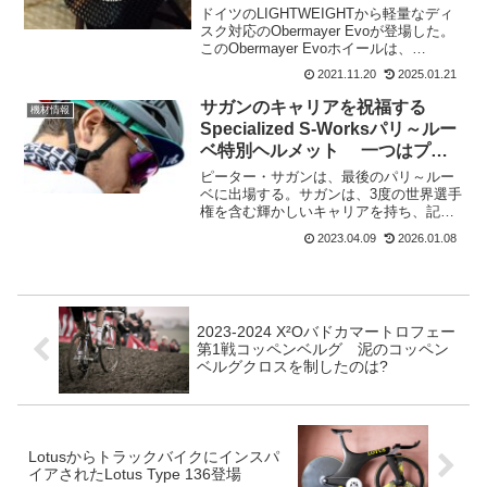
ドイツのLIGHTWEIGHTから軽量なディ
スク対応のObermayer Evoが登場した。
このObermayer Evoホイールは、
Lightweight社の共同設立者であり、発明
2021.11.20
2025.01.21
者でもあるハインツ・オーバーマイヤー
へのオマージュだ。究極...
サガンのキャリアを祝福する
機材情報
Specialized S-Worksパリ～ルー
ベ特別ヘルメット 一つはプレ
ゼントに
ピーター・サガンは、最後のパリ～ルー
ベに出場する。サガンは、3度の世界選手
権を含む輝かしいキャリアを持ち、記憶
に残る特別な瞬間がたくさんある。
2023.04.09
2026.01.08
Specializedは、サガンのために5つの特
別なヘルメットを作成する。第1弾はロン
ド・ファン・...
2023-2024 X²Oバドカマートロフェー
第1戦コッペンベルグ 泥のコッペン
ベルグクロスを制したのは?
Lotusからトラックバイクにインスパ
イアされたLotus Type 136登場