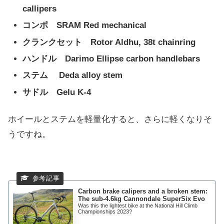
callipers
コンポ SRAM Red mechanical
クランクセット Rotor Aldhu, 38t chainring
ハンドル Darimo Ellipse carbon handlebars
ステム Deda alloy stem
サドル Gelu K-4
ホイールとステムを軽量化すると、さらに軽くなりそ
うですね。
Carbon brake calipers and a broken stem:
The sub-4.6kg Cannondale SuperSix Evo
Was this the lightest bike at the National Hill Climb
Championships 2023?