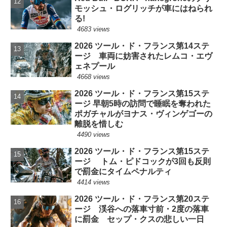
モッシュ・ログリッチが車にはねられ
る!
4683 views
2026 ツール・ド・フランス第14ステ
ージ 車両に妨害されたレムコ・エヴ
ェネプール
4668 views
2026 ツール・ド・フランス第15ステ
ージ 早朝5時の訪問で睡眠を奪われた
ポガチャルがヨナス・ヴィンゲゴーの
離脱を惜しむ
4490 views
2026 ツール・ド・フランス第15ステ
ージ トム・ピドコックが3回も反則
で罰金にタイムペナルティ
4414 views
2026 ツール・ド・フランス第20ステ
ージ 渓谷への落車寸前・2度の落車
に罰金 セップ・クスの悲しい一日