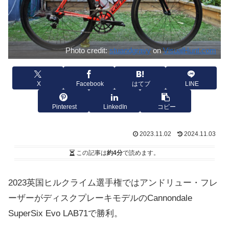
Photo credit:
stuandgravy
on
VisualHunt.com
X
Facebook
はてブ
LINE
Pinterest
LinkedIn
コピー
2023.11.02
2024.11.03
この記事は
約4分
で読めます。
2023英国ヒルクライム選手権ではアンドリュー・フレ
ーザーがディスクプレーキモデルのCannondale
SuperSix Evo LAB71で勝利。