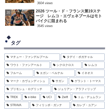
3604 views
2026 ツール・ド・フランス第19ステ
ージ レムコ・エヴェネプールはモト
バイクに阻まれる
3545 views
タグ
マチュー・ファンデルプール
タデイ・ポガチャル
ワウト・ファンアールト
シクロクロス
レムコ
フルーム
エガン・ベルナル
イネオス
マーク・カヴェンディシュ
サガン
ゲラント・トーマス
プリモシュ・ログリッチ
ジュリアン・アラフィリップ
TREK
e-bike
UCI
Zwift
トム・デュムラン
STRAVA
フィリッポ・ガンナ
カレブ・ユアン