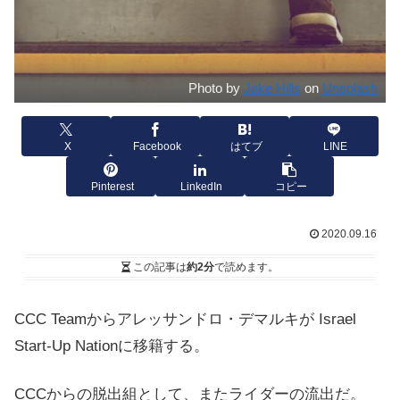
Photo by
Jake Hills
on
Unsplash
X
Facebook
はてブ
LINE
Pinterest
LinkedIn
コピー
2020.09.16
この記事は
約2分
で読めます。
CCC Teamからアレッサンドロ・デマルキが Israel
Start-Up Nationに移籍する。
CCCからの脱出組として、またライダーの流出だ。