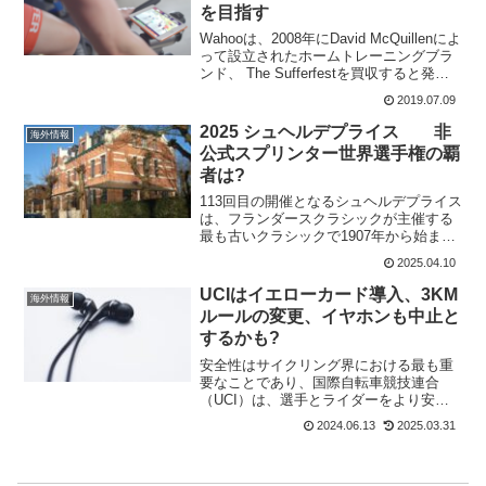
を目指す
Wahooは、2008年にDavid McQuillenによ
って設立されたホームトレーニングブラ
ンド、 The Sufferfestを買収すると発表
した。フィットネス機器のリーダーであ
2019.07.09
るWahooは、 Wahoo Elemnt Boltのサ...
2025 シュヘルデプライス 非
海外情報
公式スプリンター世界選手権の覇
者は?
113回目の開催となるシュヘルデプライス
は、フランダースクラシックが主催する
最も古いクラシックで1907年から始まっ
ている。Scheldeprijs(1.Pro)ロンド・ファ
2025.04.10
ン・フラーンデレンは1913年、ヘント〜
ウェヴェルヘムは1934年...
UCIはイエローカード導入、3KM
海外情報
ルールの変更、イヤホンも中止と
するかも?
安全性はサイクリング界における最も重
要なことであり、国際自転車競技連合
（UCI）は、選手とライダーをより安全
にしたいと考えている。UCIは、プレス
2024.06.13
2025.03.31
リリースの中で、多くの提案と新しいル
ールを発表した。これらの介入は、自転
車競技の安全性促進を任...