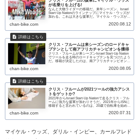
クリス・フルームの援軍にマイケル・ウッズ
が名乗りを上げる!
なんと大物ライダーの移籍だ。来年シーズン、Israel
Start-Up Nationのラインナップにマイケル・ウッズが
加わる。これは大きな援軍だ。マイケル・ウッズが加
われば山岳のアシストもかなり強化される。大いなる
2020.08.12
chan-bike.com
アシストの強化We ha...
クリス・フルームは来シーズンのロードキャ
プテンとして南アフリカチャンピオンを獲得
クリス・フルームが来シーズンIsrael Start-Up Nation
でツールを走る時のロードキャプテンを見つけたよう
だ。移籍が決定したのは、南アフリカチャンピオンの
ダリル・インピー。噂通りの移籍発表となった。2年
2020.08.05
chan-bike.com
の契約'Super do...
クリス・フルームが2021ツールの強力アシス
トをゲットか?
2021年からIsrael Start-Up Nationで走るクリス・フル
ームに強力な援軍が加わりそうだ。2021年からISNに
移籍すると言われているのは、20歳で自転車を始めた
カールフレドリク・ハーゲン(Lotto Soudal)。20...
2020.07.31
chan-bike.com
マイケル・ウッズ、ダリル・インピー、カールフレド