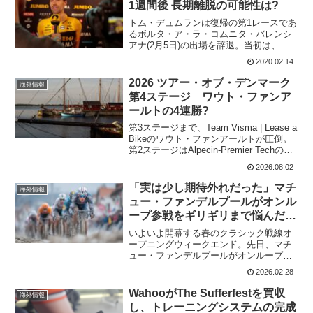
1週間後 長期離脱の可能性は?
トム・デュムランは復帰の第1レースであ
るボルタ・ア・ラ・コムニタ・バレンシ
アナ(2月5日)の出場を辞退。当初は、腸
チフスによる問題だと言われていたが、
2020.02.14
低エネルギー状態で全くパワーがないよ
うな状態だったらしい。Team Jumbo-
2026 ツアー・オブ・デンマーク
海外情報
Visma...
第4ステージ ワウト・ファンア
ールトの4連勝?
第3ステージまで、Team Visma | Lease a
Bikeのワウト・ファンアールトが圧倒。
第2ステージはAlpecin-Premier Techのジ
ェンセン・プラウライトとの写真判定で
2026.08.02
僅差だったけれど、第3ステージの200km
超の...
「実は少し期待外れだった」マチ
海外情報
ュー・ファンデルプールがオンル
ープ参戦をギリギリまで悩んだ理
由
いよいよ開幕する春のクラシック戦線オ
ープニングウィークエンド。先日、マチ
ュー・ファンデルプールがオンループ・
ヘットニュースブラッドへの電撃参戦を
2026.02.28
発表して大きな話題を呼んだ。実はその
決断は今週の月曜日まで確定していなか
WahooがThe Sufferfestを買収
海外情報
った。インタビューで、マ...
し、トレーニングシステムの完成