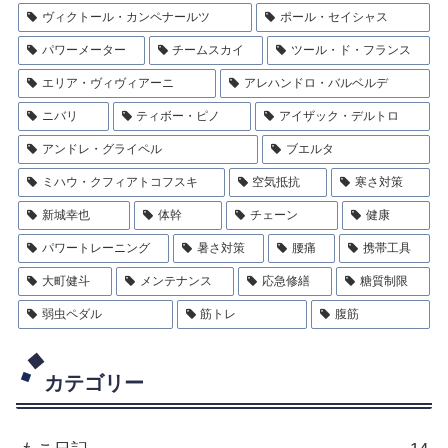
ヴィクトール・カンペナールツ
ポール・セイシャス
パワーメーター
チームスカイ
ツール・ド・フランス
エリア・ヴィヴィアーニ
アレハンドロ・バルベルデ
ニバリ
ティボー・ピノ
アイザック・デルトロ
アンドレ・グライペル
ブエルタ
ミハウ・クフィアトコフスキ
空気抵抗
寒さ対策
新城幸也
体幹
チェーン
健康
パワートレーニング
暑さ対策
腰痛
携帯工具
大町健斗
メンテナンス
応急修繕
糖質制限
弱虫ペダル
筋トレ
腹筋
カテゴリー