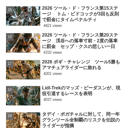
2026 ツール・ド・フランス第15ステ
ージ トム・ピドコックが3回も反則
で罰金にタイムペナルティ
4421 views
2026 ツール・ド・フランス第20ステ
ージ 渓谷への落車寸前・2度の落車
に罰金 セップ・クスの悲しい一日
4332 views
2026 ポギ・チャレンジ ツール5勝も
アマチュアライダーに敗れる
4201 views
Lidl-Trekのマッズ・ピーダスンが、現
役引退するレースを表明
4037 views
タデイ・ポガチャルに対して、同一年
グランツール全制覇のリスクを伝説の
ライダーが指摘