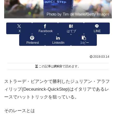
Photo by Tim de Waele/Getty Images
X
Facebook
はてブ
LINE
Pinterest
LinkedIn
コピー
2019.03.14
この記事は
約6分
で読めます。
ストラーデ・ビアンケで勝利したジュリアン・アラフ
ィリップ(
Deceuninck-QuickStep
)はイタリアであるレ
ースでハットトリックを狙っている。
そのレースとは