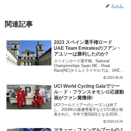
ちゃん
関連記事
2023 スペイン選手権ロード
海外情報
UAE Team Emiratesのフアン・
アユソーは勝利したのか?
スペインロード選手権。National
Championships Spain ME - Road
Race(NC)タイムトライヤルでは、UAE
Team Emiratesのフアン・アユソーが木
2023.06.26
の根っこに乗り上げて落車しそうになっ
ている。時...
UCI World Cycling Galaでツー
海外情報
ル・ド・フランスオモシロ応援動
画がファン賞獲得!
UCIワールドツアーのシーズンは終了
し、2019年の最優秀選手など17の賞が発
表された。今年で第5回目となる2019
UCI Cycling Galaは、過去2年と同様に中
2019.10.24
国南部の桂林でツアー・オブ・グアンシ
ーのレース終了後に行われた。20...
マチュー・ファンデルプールのミ
海外情報