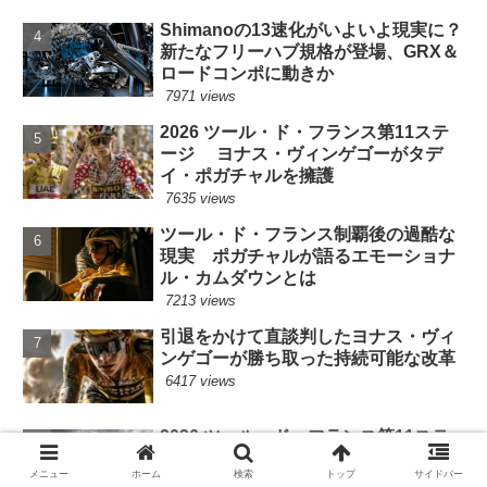
Shimanoの13速化がいよいよ現実に？
新たなフリーハブ規格が登場、GRX＆
ロードコンポに動きか
7971 views
2026 ツール・ド・フランス第11ステ
ージ ヨナス・ヴィンゲゴーがタデ
イ・ポガチャルを擁護
7635 views
ツール・ド・フランス制覇後の過酷な
現実 ポガチャルが語るエモーショナ
ル・カムダウンとは
7213 views
引退をかけて直談判したヨナス・ヴィ
ンゲゴーが勝ち取った持続可能な改革
6417 views
2026 ツール・ド・フランス第11ステ
ージ ヨナス・ヴィンゲゴーは何故追
メニュー
ホーム
検索
トップ
サイドバー
わなかったのか?