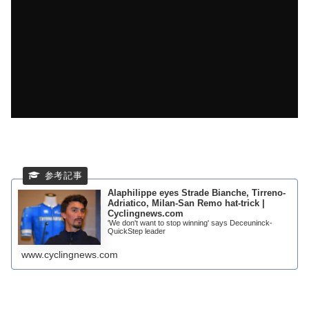
Alaphilippe eyes Strade Bianche, Tirreno-
Adriatico, Milan-San Remo hat-trick |
Cyclingnews.com
'We don't want to stop winning' says Deceuninck-
QuickStep leader
www.cyclingnews.com