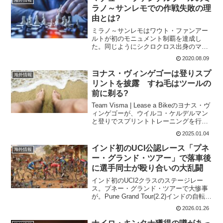
ラノ～サンレモでの作戦失敗の理
由とは?
ミラノ～サンレモはワウト・ファンアー
ルトが初のモニュメント制覇を達成し
た。同じようにシクロクロス出身のマチ
ュー・ファンデルプールも優勝候補の一
2020.08.09
人だったが、13位に沈んでいる。ストラ
ーデ・ビアンケでもマチューはパンクし
ヨナス・ヴィンゲゴーは登りスプ
海外情報
て順位を落とした。今回の...
リントを披露 すね毛はツールの
前に剃る?
Team Visma | Lease a Bikeのヨナス・ヴ
ィンゲゴーが、ウイルコ・ケルデルマン
と登りでスプリントトレーニングを行っ
ていた。これを、サイクルユーチューバ
2025.01.04
ーのアルテム・シェルビナが撮影。彼
は、レムコ・エヴェネプールについて
インド初のUCI公認レース「プネ
海外情報
行...
ー・グランド・ツアー」で落車後
に選手同士が殴り合いの大乱闘
インド初のUCI2クラスのステージレー
ス。プネー・グランド・ツアーで大惨事
が。Pune Grand Tour(2.2)インドの自転車
界にとって、歴史的な一歩となるはずの
2026.01.26
大会が、後味の悪いニュースで世界中に
広まってしまった。大乱闘 こ...