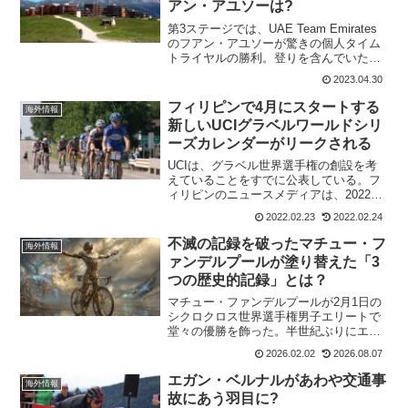
アン・アユソーは?
第3ステージでは、UAE Team Emirates
のフアン・アユソーが驚きの個人タイム
トライヤルの勝利。登りを含んでいたこ
ともあるけれど、下りで猛烈に飛ばした
2023.04.30
のだろう。結構コーナーも連続していて
テクニカルだったのだけど、この20歳の
フィリピンで4月にスタートする
海外情報
若者の...
新しいUCIグラベルワールドシリ
ーズカレンダーがリークされる
UCIは、グラベル世界選手権の創設を考
えていることをすでに公表している。フ
ィリピンのニュースメディアは、2022
UCIグラベルワールドシリーズが2022年4
2022.02.23
2022.02.24
月3日にフィリピンのボンガボンで開催さ
れる最初のレースで開始されると報じて
不滅の記録を破ったマチュー・フ
海外情報
いる。2...
ァンデルプールが塗り替えた「3
つの歴史的記録」とは？
マチュー・ファンデルプールが2月1日の
シクロクロス世界選手権男子エリートで
堂々の優勝を飾った。半世紀ぶりにエリ
ック・デ・フラーミンク(Eric De
2026.02.02
2026.08.07
Vlaeminck)が持つ世界選手権7回制覇の記
録を更新した。それだけではなく、マチ
エガン・ベルナルがあわや交通事
海外情報
ュー・...
故にあう羽目に?