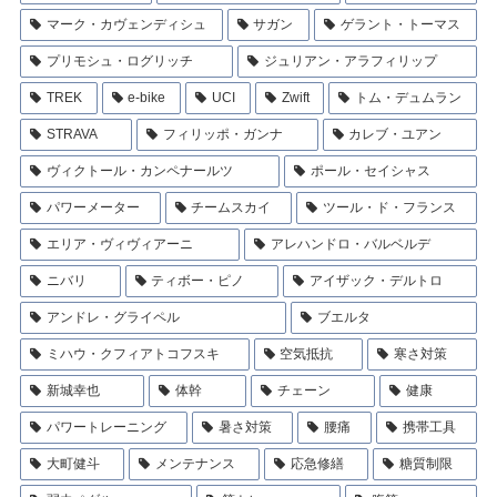
マーク・カヴェンディシュ
サガン
ゲラント・トーマス
プリモシュ・ログリッチ
ジュリアン・アラフィリップ
TREK
e-bike
UCI
Zwift
トム・デュムラン
STRAVA
フィリッポ・ガンナ
カレブ・ユアン
ヴィクトール・カンペナールツ
ポール・セイシャス
パワーメーター
チームスカイ
ツール・ド・フランス
エリア・ヴィヴィアーニ
アレハンドロ・バルベルデ
ニバリ
ティボー・ピノ
アイザック・デルトロ
アンドレ・グライペル
ブエルタ
ミハウ・クフィアトコフスキ
空気抵抗
寒さ対策
新城幸也
体幹
チェーン
健康
パワートレーニング
暑さ対策
腰痛
携帯工具
大町健斗
メンテナンス
応急修繕
糖質制限