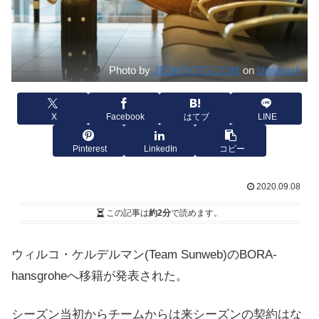
Photo by
JESHOOTS.COM
on
Unsplash
X
Facebook
はてブ
LINE
Pinterest
LinkedIn
コピー
2020.09.08
この記事は
約2分
で読めます。
ウィルコ・ケルデルマン(Team Sunweb)のBORA-
hansgroheへ移籍が発表された。
シーズン当初からチームからは来シーズンの契約はな