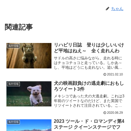
ちゃん
関連記事
リハビリ日誌 登りは少しいいけ
海外情報
ど平地はねえ～ 全く走れんわ
サドルの高さに悩みながら、走れる時に
はチョコチョコと走っている。しかあ～
し、平地はどうにも走れない。追い風が
盛大に吹いていたら、結構なベースで走
2021.02.10
れても良いはずなんだけど～。(当社比で)
中々あがらないのはなんでだろう?ひたす
犬の映画顔負けの逃走劇におもし
海外情報
ら川沿いを～最近は...
ろツイート3件
メキシコであった犬の大逃走劇。これは3
年前のツイートなのだけど、また英国で
リツイートされて注目されている。この
映像は、犬が飼い主から逃げるのを見た
2020.06.29
サイクリストがメキシコシティで最もに
ぎやかな道路の1つである
2023 ツール・ド・ロマンディ第4
海外情報
AvenidaRevolución...
ステージ クイーンステージでフ