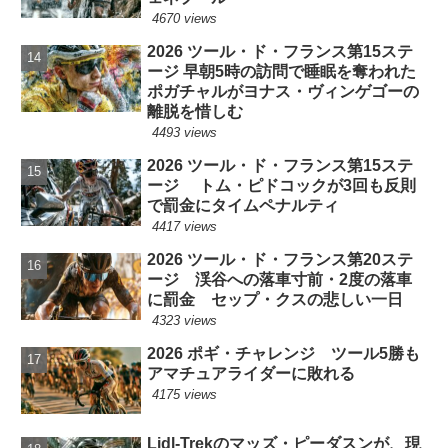
4670 views
2026 ツール・ド・フランス第15ステ
ージ 早朝5時の訪問で睡眠を奪われた
ポガチャルがヨナス・ヴィンゲゴーの
離脱を惜しむ
4493 views
2026 ツール・ド・フランス第15ステ
ージ トム・ピドコックが3回も反則
で罰金にタイムペナルティ
4417 views
2026 ツール・ド・フランス第20ステ
ージ 渓谷への落車寸前・2度の落車
に罰金 セップ・クスの悲しい一日
4323 views
2026 ポギ・チャレンジ ツール5勝も
アマチュアライダーに敗れる
4175 views
Lidl-Trekのマッズ・ピーダスンが、現