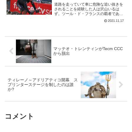
道路を走っていて車に危険な追い抜きを
されることを経験した人は沢山いるは
ず。ツール・ド・フランスの覇者である
エガン・ベルナルでも同じことだ。ベル
2021.11.17
ナルは、インスタにその時の動画を乗せ
ているけど、少しでもドライバーの運転
が間違っていたら、交通事故...
マッテオ・トレンティンがTecm CCC
から脱出
ティレーノ～アドリアティコ開幕 ス
プリンターステージを制したのは誰
か?
コメント