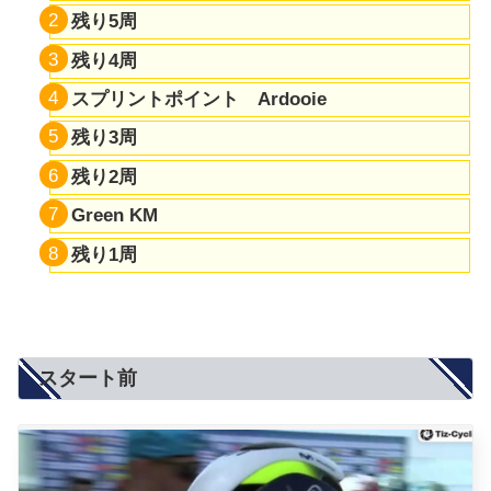
残り5周
残り4周
スプリントポイント Ardooie
残り3周
残り2周
Green KM
残り1周
スタート前