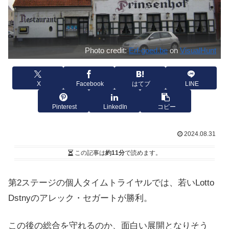
Photo credit:
Erf-goed.be
on
VisualHunt
X
Facebook
はてブ
LINE
Pinterest
LinkedIn
コピー
2024.08.31
この記事は
約11分
で読めます。
第2ステージの個人タイムトライヤルでは、若いLotto
Dstnyのアレック・セガートが勝利。
この後の総合を守れるのか、面白い展開となりそう