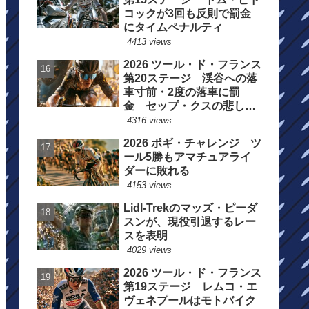
コックが3回も反則で罰金
にタイムペナルティ
4413 views
2026 ツール・ド・フランス
第20ステージ 渓谷への落
車寸前・2度の落車に罰
金 セップ・クスの悲しい
一日
4316 views
2026 ポギ・チャレンジ ツ
ール5勝もアマチュアライ
ダーに敗れる
4153 views
Lidl-Trekのマッズ・ピーダ
スンが、現役引退するレー
スを表明
4029 views
2026 ツール・ド・フランス
第19ステージ レムコ・エ
ヴェネプールはモトバイク