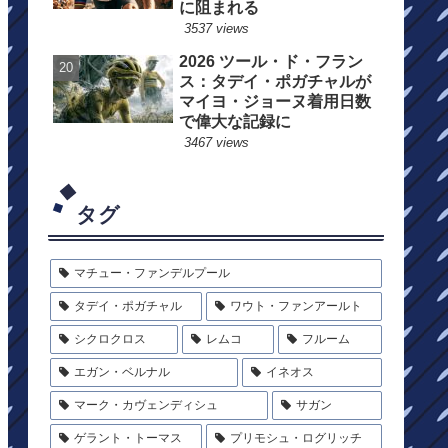
に阻まれる
3537 views
2026 ツール・ド・フラン
ス：タデイ・ポガチャルが
マイヨ・ジョーヌ着用日数
で偉大な記録に
3467 views
タグ
マチュー・ファンデルプール
タデイ・ポガチャル
ワウト・ファンアールト
シクロクロス
レムコ
フルーム
エガン・ベルナル
イネオス
マーク・カヴェンディシュ
サガン
ゲラント・トーマス
プリモシュ・ログリッチ