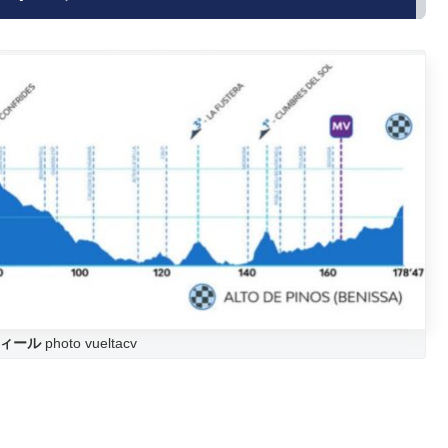
ィール
photo vueltacv