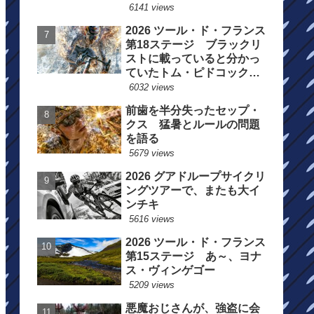
6141 views
2026 ツール・ド・フランス
第18ステージ ブラックリ
ストに載っていると分かっ
ていたトム・ピドコックは
総合順位死守に
6032 views
前歯を半分失ったセップ・
クス 猛暑とルールの問題
を語る
5679 views
2026 グアドループサイクリ
ングツアーで、またも大イ
ンチキ
5616 views
2026 ツール・ド・フランス
第15ステージ あ～、ヨナ
ス・ヴィンゲゴー
5209 views
悪魔おじさんが、強盗に会