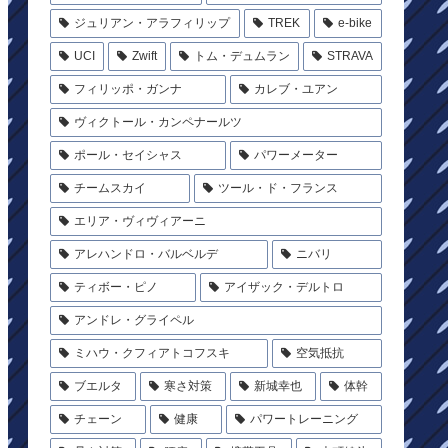
ジュリアン・アラフィリップ
TREK
e-bike
UCI
Zwift
トム・デュムラン
STRAVA
フィリッポ・ガンナ
カレブ・ユアン
ヴィクトール・カンペナールツ
ポール・セイシャス
パワーメーター
チームスカイ
ツール・ド・フランス
エリア・ヴィヴィアーニ
アレハンドロ・バルベルデ
ニバリ
ティボー・ピノ
アイザック・デルトロ
アンドレ・グライペル
ミハウ・クフィアトコフスキ
空気抵抗
ブエルタ
寒さ対策
新城幸也
体幹
チェーン
健康
パワートレーニング