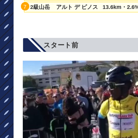
2級山岳 アルト デ ピノス 13.6km・2.6
スタート前