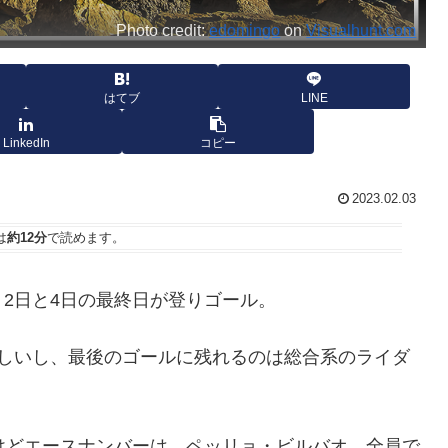
Photo credit:
edomingo
on
Visualhunt.com
はてブ
LINE
LinkedIn
コピー
2023.02.03
は
約12分
で読めます。
2日と4日の最終日が登りゴール。
厳しいし、最後のゴールに残れるのは総合系のライダ
メンバーだけどエースナンバーは、ペッリョ・ビルバオ。全員で