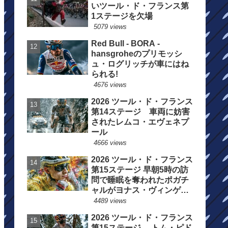
いツール・ド・フランス第
1ステージを欠場
5079 views
Red Bull - BORA -
hansgroheのプリモッシ
ュ・ログリッチが車にはね
られる!
4676 views
2026 ツール・ド・フランス
第14ステージ 車両に妨害
されたレムコ・エヴェネプ
ール
4666 views
2026 ツール・ド・フランス
第15ステージ 早朝5時の訪
問で睡眠を奪われたポガチ
ャルがヨナス・ヴィンゲゴ
ーの離脱を惜しむ
4489 views
2026 ツール・ド・フランス
第15ステージ トム・ピド