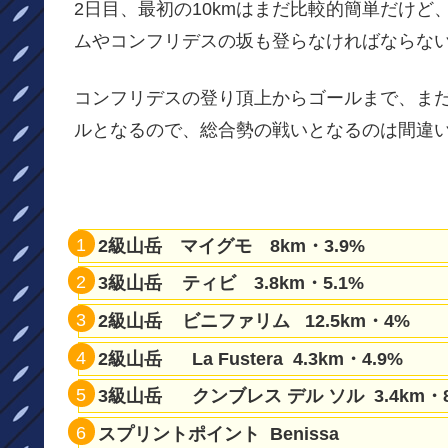
2日目、最初の10kmはまだ比較的簡単だけ
ムやコンフリデスの坂も登らなければならな
コンフリデスの登り頂上からゴールまで、まだ
ルとなるので、総合勢の戦いとなるのは間違
2級山岳 マイグモ 8km・3.9%
3級山岳 ティビ 3.8km・5.1%
2級山岳 ビニファリム 12.5km・4%
2級山岳 La Fustera 4.3km・4.9%
3級山岳 クンブレス デル ソル 3.4km・8
スプリントポイント Benissa