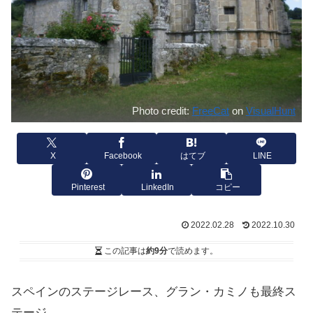
Photo credit:
FreeCat
on
VisualHunt
X
Facebook
はてブ
LINE
Pinterest
LinkedIn
コピー
2022.02.28
2022.10.30
この記事は
約9分
で読めます。
スペインのステージレース、グラン・カミノも最終ス
テージ。