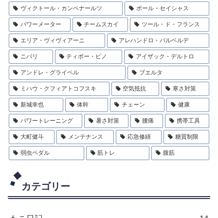
ヴィクトール・カンペナールツ
ポール・セイシャス
パワーメーター
チームスカイ
ツール・ド・フランス
エリア・ヴィヴィアーニ
アレハンドロ・バルベルデ
ニバリ
ティボー・ピノ
アイザック・デルトロ
アンドレ・グライペル
ブエルタ
ミハウ・クフィアトコフスキ
空気抵抗
寒さ対策
新城幸也
体幹
チェーン
健康
パワートレーニング
暑さ対策
腰痛
携帯工具
大町健斗
メンテナンス
応急修繕
糖質制限
弱虫ペダル
筋トレ
腹筋
カテゴリー