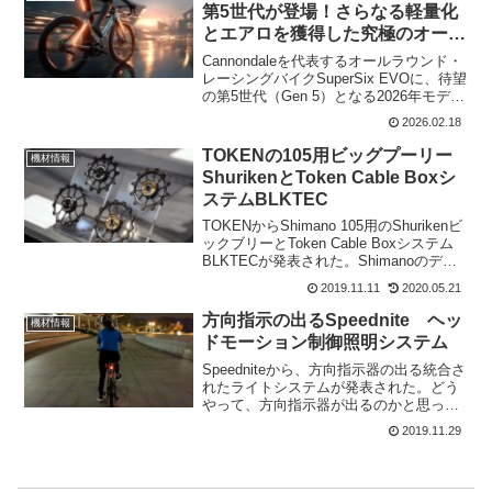
第5世代が登場！さらなる軽量化
とエアロを獲得した究極のオール
ラウンダー
Cannondaleを代表するオールラウンド・
レーシングバイクSuperSix EVOに、待望
の第5世代（Gen 5）となる2026年モデル
が登場した。昨年すでにリーク情報が出
2026.02.18
ていたけれど、やはりシルエット的には
前世代（Gen 4）を踏襲し...
TOKENの105用ビッグプーリー
機材情報
ShurikenとToken Cable Boxシ
ステムBLKTEC
TOKENからShimano 105用のShurikenビ
ックブリーとToken Cable Boxシステム
BLKTECが発表された。Shimanoのデュ
ラエース・アルテグラ用のビックプーリ
2019.11.11
2020.05.21
ーは昨年登場していたが、今回は105用の
安価な製品...
方向指示の出るSpeednite ヘッ
機材情報
ドモーション制御照明システム
Speedniteから、方向指示器の出る統合さ
れたライトシステムが発表された。どう
やって、方向指示器が出るのかと思って
いたら、ヘルメットに付けたセンサーで
2019.11.29
動きを感知して、赤いレーザーインジケ
ーターが地面に照らされるのだ。一番上
のアイキャッチ...