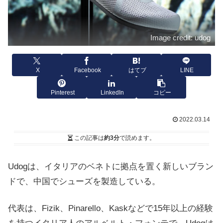
Image credit: udog
X
Facebook
はてブ
LINE
Pinterest
LinkedIn
コピー
2022.03.14
この記事は
約3分
で読めます。
Udogは、イタリアのベネトに拠点を置く新しいブラン
ドで、中国でシューズを製造している。
代表は、Fizik、Pinarello、Kaskなどで15年以上の経験