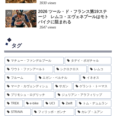
3930 views
2026 ツール・ド・フランス第19ステ
ージ レムコ・エヴェネプールはモト
バイクに阻まれる
3547 views
タグ
マチュー・ファンデルプール
タデイ・ポガチャル
ワウト・ファンアールト
シクロクロス
レムコ
フルーム
エガン・ベルナル
イネオス
マーク・カヴェンディシュ
サガン
ゲラント・トーマス
プリモシュ・ログリッチ
ジュリアン・アラフィリップ
TREK
e-bike
UCI
Zwift
トム・デュムラン
STRAVA
フィリッポ・ガンナ
カレブ・ユアン