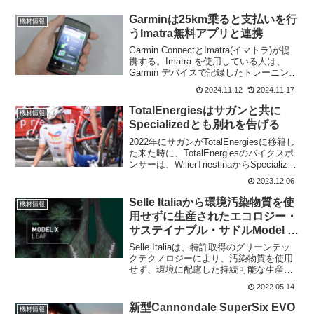
Garminは25km乗ると支払いを行
機材情報
うImatra無料アプリと連携
Garmin ConnectとImatra(イマトラ)が提
携する。Imatra を使用している人は、
Garmin デバイスで記録したトレーニング
ライドをImatraアプリに保存できるよう
2024.11.12
2024.11.17
になった。これらのトレーニング距離
は、後で「Imat...
TotalEnergiesはサガンと共に
機材情報
Specializedとも別れを告げる
2022年にサガンがTotalEnergiesに移籍し
た来た時に、TotalEnergiesのバイクスポ
ンサーは、WilierTriestinaからSpecialized
に変わっていた。だが、サガンの引退に
2023.12.06
よりSpecializedもTot...
Selle Italiaから環境汚染物質を使
機材情報
用せずに生産されたエコロジー・
サステイナブル・サドルModel X
Leaf登場
Selle Italiaは、特許取得のグリーンテッ
クテクノロジーにより、汚染物質を使用
せず、環境に配慮した持続可能な生産プ
ロセスから生まれたModel X Leafを発
2022.05.14
表。Model X Leafは、緑の葉の模様から
インスピレーションを得た...
新型Cannondale SuperSix EVO
機材情報