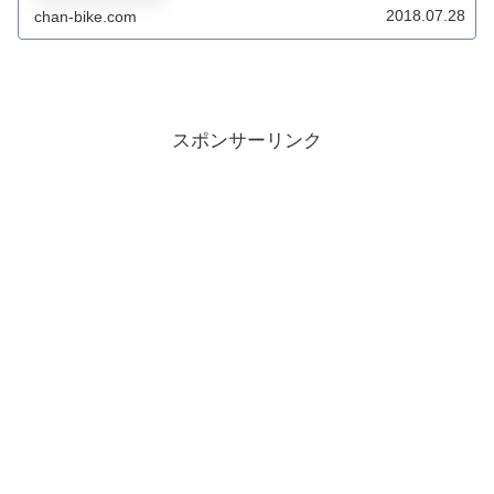
ともいうべき恐るべきイベント。毎年倒れる人がいな
2018.07.28
chan-bike.com
いのが凄い。今日なんか炎天下では40℃まで温度が...
スポンサーリンク