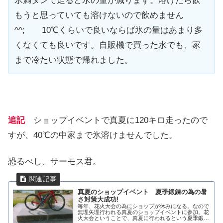
氷満タンで走ると水の量が減ります。溶けたら飲
もうと思っていても溶けないので飲めません
^^; 10℃くらいで良いならば氷の量はあまり多
くなくても良いです。自販機で買った水でも、家
まで冷たい状態で帰れました。
追記
ショップイベントで真夏に120キロ走ったので
すが、40℃の中家まで氷溶けませんでした。
恐るべし、サーモス君。
真夏のショップイベント 夏季鍛錬の為の暑
さ対策大成功!
毎年、花火大会の為にショップが休みになる。なので
無理矢理行われる真夏のショップイベントに参加。花
火大会ということで、真夏に行われるという夏季鍛錬