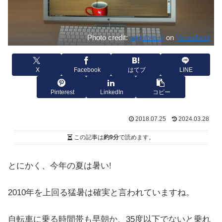
Photo credit:
wigofoto.nl
on
Visualhunt
X
Facebook
はてブ
LINE
Pinterest
LinkedIn
コピー
2018.07.25
2024.03.28
この記事は
約9分
で読めます。
とにかく、今年の夏は暑い!
2010年を上回る猛暑は確実と言われていますね。
自転車に乗る時間帯も早朝か、35度以下でないと乗れ