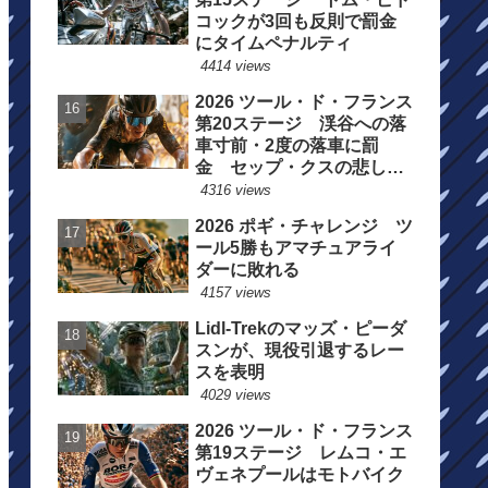
コックが3回も反則で罰金
にタイムペナルティ
4414 views
2026 ツール・ド・フランス
第20ステージ 渓谷への落
車寸前・2度の落車に罰
金 セップ・クスの悲しい
一日
4316 views
2026 ポギ・チャレンジ ツ
ール5勝もアマチュアライ
ダーに敗れる
4157 views
Lidl-Trekのマッズ・ピーダ
スンが、現役引退するレー
スを表明
4029 views
2026 ツール・ド・フランス
第19ステージ レムコ・エ
ヴェネプールはモトバイク