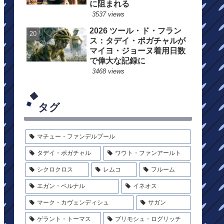
に阻まれる
3537 views
2026 ツール・ド・フラン
ス：タデイ・ポガチャルが
マイヨ・ジョーヌ着用日数
で偉大な記録に
3468 views
タグ
マチュー・ファンデルプール
タデイ・ポガチャル
ワウト・ファンアールト
シクロクロス
レムコ
フルーム
エガン・ベルナル
イネオス
マーク・カヴェンディシュ
サガン
ゲラント・トーマス
プリモシュ・ログリッチ