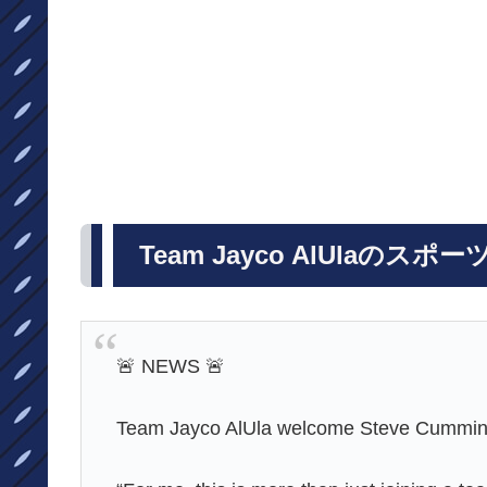
Team Jayco AlUlaの
🚨 NEWS 🚨
Team Jayco AlUla welcome Steve Cummings