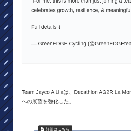
“For me, this is more than just joining a tea
celebrates growth, resilience, & meaningful
Full details ⤵️
— GreenEDGE Cycling (@GreenEDGEte
Team Jayco AlUlaは、Decathlon AG2
への展望を強化した。