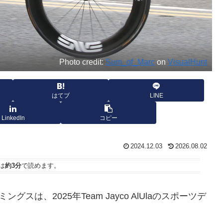
Photo credit:
Sum_of_Marc
on
VisualHunt
はてブ
LINE
LinkedIn
コピー
2024.12.03
2026.08.02
は
約3分
で読めます。
ミングスは、2025年Team Jayco AlUlaのスポーツデ