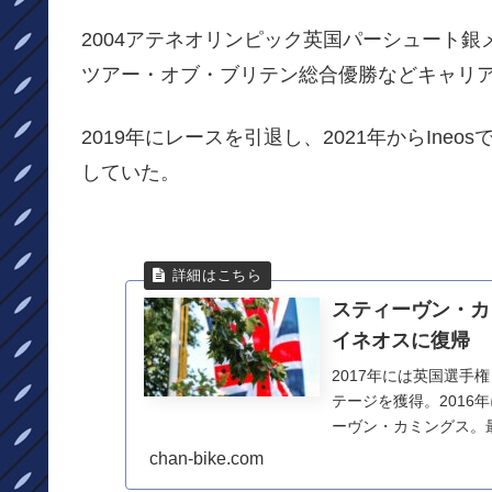
2004アテネオリンピック英国パーシュート銀
ツアー・オブ・ブリテン総合優勝などキャリア
2019年にレースを引退し、2021年からIn
していた。
スティーヴン・カ
イネオスに復帰
2017年には英国選手
テージを獲得。201
ーヴン・カミングス。
り方をしていた...
chan-bike.com