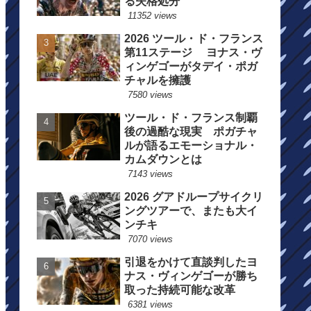
る失格処分
11352 views
2026 ツール・ド・フランス
第11ステージ ヨナス・ヴ
ィンゲゴーがタデイ・ポガ
チャルを擁護
7580 views
ツール・ド・フランス制覇
後の過酷な現実 ポガチャ
ルが語るエモーショナル・
カムダウンとは
7143 views
2026 グアドループサイクリ
ングツアーで、またも大イ
ンチキ
7070 views
引退をかけて直談判したヨ
ナス・ヴィンゲゴーが勝ち
取った持続可能な改革
6381 views