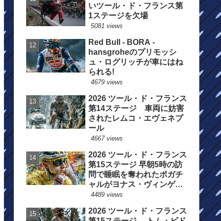
いツール・ド・フランス第
1ステージを欠場
5081 views
Red Bull - BORA -
hansgroheのプリモッシ
ュ・ログリッチが車にはね
られる!
4679 views
2026 ツール・ド・フランス
第14ステージ 車両に妨害
されたレムコ・エヴェネプ
ール
4667 views
2026 ツール・ド・フランス
第15ステージ 早朝5時の訪
問で睡眠を奪われたポガチ
ャルがヨナス・ヴィンゲゴ
ーの離脱を惜しむ
4489 views
2026 ツール・ド・フランス
第15ステージ トム・ピド