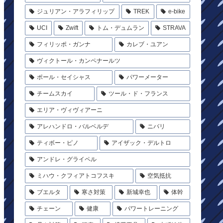
ジュリアン・アラフィリップ
TREK
e-bike
UCI
Zwift
トム・デュムラン
STRAVA
フィリッポ・ガンナ
カレブ・ユアン
ヴィクトール・カンペナールツ
ポール・セイシャス
パワーメーター
チームスカイ
ツール・ド・フランス
エリア・ヴィヴィアーニ
アレハンドロ・バルベルデ
ニバリ
ティボー・ピノ
アイザック・デルトロ
アンドレ・グライペル
ミハウ・クフィアトコフスキ
空気抵抗
ブエルタ
寒さ対策
新城幸也
体幹
チェーン
健康
パワートレーニング