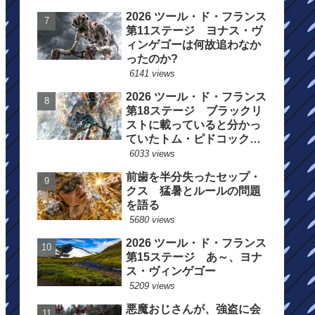
2026 ツール・ド・フランス
第11ステージ ヨナス・ヴ
ィンゲゴーは何故追わなか
ったのか?
6141 views
2026 ツール・ド・フランス
第18ステージ ブラックリ
ストに載っていると分かっ
ていたトム・ピドコックは
総合順位死守に
6033 views
前歯を半分失ったセップ・
クス 猛暑とルールの問題
を語る
5680 views
2026 ツール・ド・フランス
第15ステージ あ～、ヨナ
ス・ヴィンゲゴー
5209 views
悪魔おじさんが、強盗に会