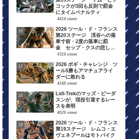
コックが3回も反則で罰金
にタイムペナルティ
4414 views
2026 ツール・ド・フランス
第20ステージ 渓谷への落
車寸前・2度の落車に罰
金 セップ・クスの悲しい
一日
4319 views
2026 ポギ・チャレンジ ツ
ール5勝もアマチュアライ
ダーに敗れる
4168 views
Lidl-Trekのマッズ・ピーダ
スンが、現役引退するレー
スを表明
4029 views
2026 ツール・ド・フランス
第19ステージ レムコ・エ
ヴェネプールはモトバイク