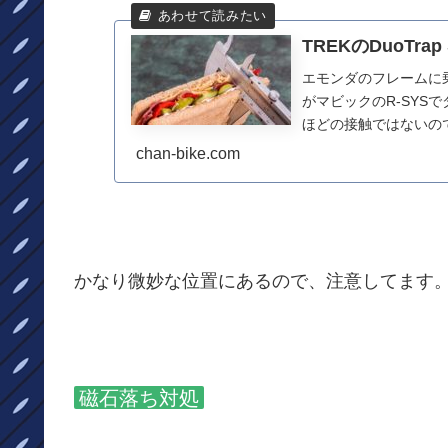
TREKのDuoTr
エモンダのフレームに乗
がマビックのR-SYS
ほどの接触ではないの
「ビクッ」とな...
chan-bike.com
かなり微妙な位置にあるので、注意してます
磁石落ち対処