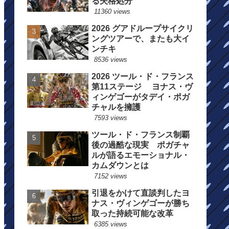
る失格処分
11360 views
2026 グアドループサイクリ
ングツアーで、またも大イ
ンチキ
8536 views
2026 ツール・ド・フランス
第11ステージ ヨナス・ヴ
ィンゲゴーがタデイ・ポガ
チャルを擁護
7593 views
ツール・ド・フランス制覇
後の過酷な現実 ポガチャ
ルが語るエモーショナル・
カムダウンとは
7152 views
引退をかけて直談判したヨ
ナス・ヴィンゲゴーが勝ち
取った持続可能な改革
6385 views