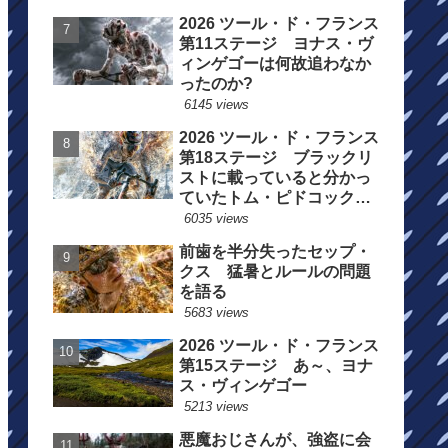
2026 ツール・ド・フランス
第11ステージ ヨナス・ヴ
ィンゲゴーは何故追わなか
ったのか?
6145 views
2026 ツール・ド・フランス
第18ステージ ブラックリ
ストに載っていると分かっ
ていたトム・ピドコックは
総合順位死守に
6035 views
前歯を半分失ったセップ・
クス 猛暑とルールの問題
を語る
5683 views
2026 ツール・ド・フランス
第15ステージ あ～、ヨナ
ス・ヴィンゲゴー
5213 views
悪魔おじさんが、強盗に会