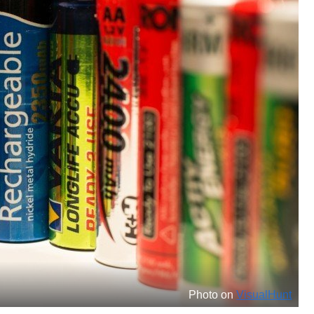
Photo on
VisualHunt