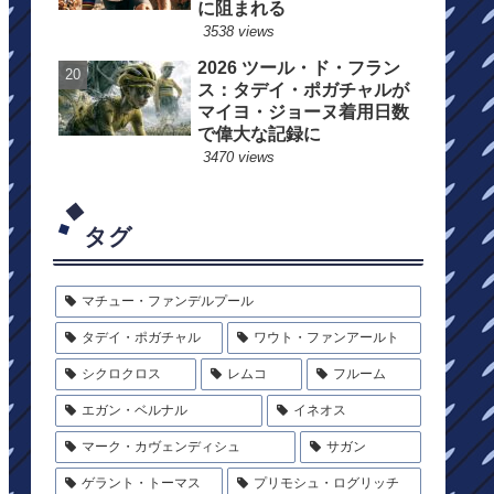
に阻まれる
3538 views
2026 ツール・ド・フラン
ス：タデイ・ポガチャルが
マイヨ・ジョーヌ着用日数
で偉大な記録に
3470 views
タグ
マチュー・ファンデルプール
タデイ・ポガチャル
ワウト・ファンアールト
シクロクロス
レムコ
フルーム
エガン・ベルナル
イネオス
マーク・カヴェンディシュ
サガン
ゲラント・トーマス
プリモシュ・ログリッチ