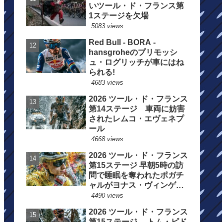
いツール・ド・フランス第
1ステージを欠場
5083 views
Red Bull - BORA -
hansgroheのプリモッシ
ュ・ログリッチが車にはね
られる!
4683 views
2026 ツール・ド・フランス
第14ステージ 車両に妨害
されたレムコ・エヴェネプ
ール
4668 views
2026 ツール・ド・フランス
第15ステージ 早朝5時の訪
問で睡眠を奪われたポガチ
ャルがヨナス・ヴィンゲゴ
ーの離脱を惜しむ
4490 views
2026 ツール・ド・フランス
第15ステージ トム・ピド