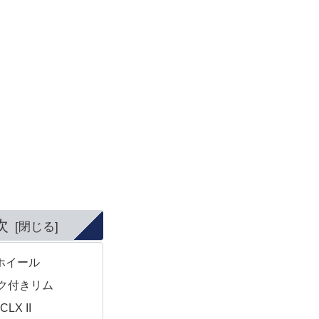
次
ホイール
ク付きリム
CLX II