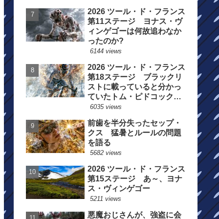
2026 ツール・ド・フランス
第11ステージ ヨナス・ヴ
ィンゲゴーは何故追わなか
ったのか?
6144 views
2026 ツール・ド・フランス
第18ステージ ブラックリ
ストに載っていると分かっ
ていたトム・ピドコックは
総合順位死守に
6035 views
前歯を半分失ったセップ・
クス 猛暑とルールの問題
を語る
5682 views
2026 ツール・ド・フランス
第15ステージ あ～、ヨナ
ス・ヴィンゲゴー
5211 views
悪魔おじさんが、強盗に会