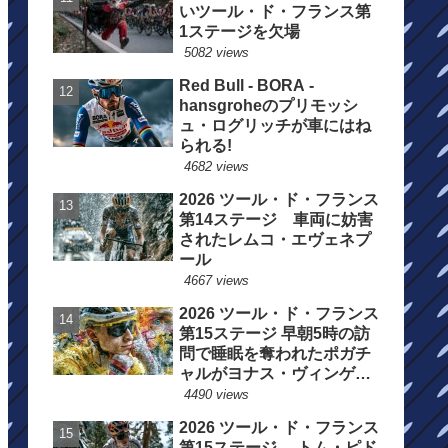
いツール・ド・フランス第
1ステージを欠場
5082 views
Red Bull - BORA -
hansgroheのプリモッシ
ュ・ログリッチが車にはね
られる!
4682 views
2026 ツール・ド・フランス
第14ステージ 車両に妨害
されたレムコ・エヴェネプ
ール
4667 views
2026 ツール・ド・フランス
第15ステージ 早朝5時の訪
問で睡眠を奪われたポガチ
ャルがヨナス・ヴィンゲゴ
ーの離脱を惜しむ
4490 views
2026 ツール・ド・フランス
第15ステージ トム・ピド