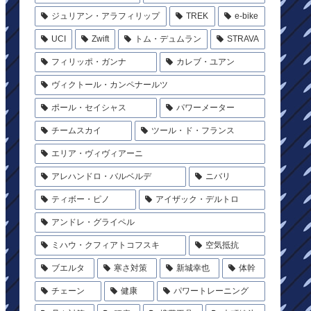
ジュリアン・アラフィリップ
TREK
e-bike
UCI
Zwift
トム・デュムラン
STRAVA
フィリッポ・ガンナ
カレブ・ユアン
ヴィクトール・カンペナールツ
ポール・セイシャス
パワーメーター
チームスカイ
ツール・ド・フランス
エリア・ヴィヴィアーニ
アレハンドロ・バルベルデ
ニバリ
ティボー・ピノ
アイザック・デルトロ
アンドレ・グライペル
ミハウ・クフィアトコフスキ
空気抵抗
ブエルタ
寒さ対策
新城幸也
体幹
チェーン
健康
パワートレーニング