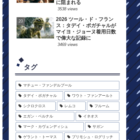
に阻まれる
3538 views
2026 ツール・ド・フラン
ス：タデイ・ポガチャルが
マイヨ・ジョーヌ着用日数
で偉大な記録に
3469 views
タグ
マチュー・ファンデルプール
タデイ・ポガチャル
ワウト・ファンアールト
シクロクロス
レムコ
フルーム
エガン・ベルナル
イネオス
マーク・カヴェンディシュ
サガン
ゲラント・トーマス
プリモシュ・ログリッチ