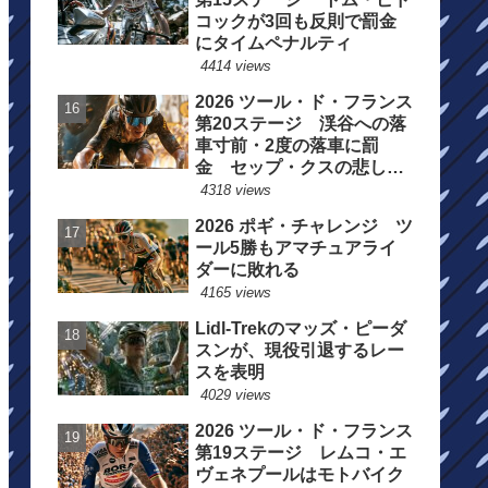
コックが3回も反則で罰金
にタイムペナルティ
4414 views
2026 ツール・ド・フランス
第20ステージ 渓谷への落
車寸前・2度の落車に罰
金 セップ・クスの悲しい
一日
4318 views
2026 ポギ・チャレンジ ツ
ール5勝もアマチュアライ
ダーに敗れる
4165 views
Lidl-Trekのマッズ・ピーダ
スンが、現役引退するレー
スを表明
4029 views
2026 ツール・ド・フランス
第19ステージ レムコ・エ
ヴェネプールはモトバイク