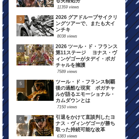
る失格処分
11359 views
2026 グアドループサイクリ
ングツアーで、またも大イ
ンチキ
8038 views
2026 ツール・ド・フランス
第11ステージ ヨナス・ヴ
ィンゲゴーがタデイ・ポガ
チャルを擁護
7589 views
ツール・ド・フランス制覇
後の過酷な現実 ポガチャ
ルが語るエモーショナル・
カムダウンとは
7150 views
引退をかけて直談判したヨ
ナス・ヴィンゲゴーが勝ち
取った持続可能な改革
6383 views