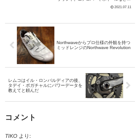
使用しているライダーは多い。世界TTチ
2021.07.11
ャンピオンのフィリッポ・ガンナや、マ
チュー・ファンデルプールが、ツール第5
ステージの個...
Northwaveからプロ仕様の外観を持つ
ミッドレンジのNorthwave Revolution
レムコはイル・ロンバルディアの後、
タデイ・ポガチャルにパワーデータを
教えてと頼んだ
コメント
TIKO
より: