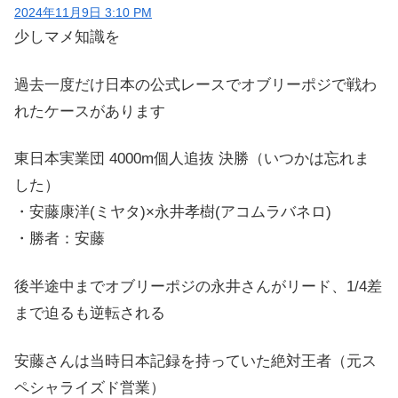
2024年11月9日 3:10 PM
少しマメ知識を
過去一度だけ日本の公式レースでオブリーポジで戦わ
れたケースがあります
東日本実業団 4000m個人追抜 決勝（いつかは忘れま
した）
・安藤康洋(ミヤタ)×永井孝樹(アコムラバネロ)
・勝者：安藤
後半途中までオブリーポジの永井さんがリード、1/4差
まで迫るも逆転される
安藤さんは当時日本記録を持っていた絶対王者（元ス
ペシャライズド営業）