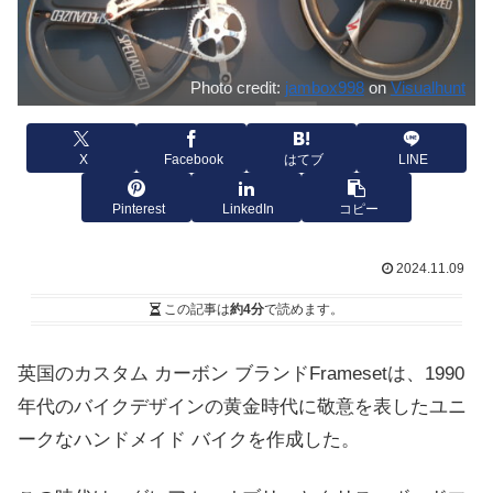
Photo credit:
jambox998
on
Visualhunt
X
Facebook
はてブ
LINE
Pinterest
LinkedIn
コピー
2024.11.09
この記事は
約4分
で読めます。
英国のカスタム カーボン ブランドFramesetは、1990
年代のバイクデザインの黄金時代に敬意を表したユニ
ークなハンドメイド バイクを作成した。