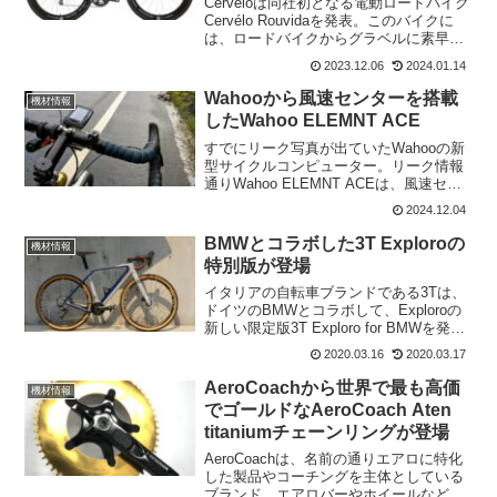
Cerveloは同社初となる電動ロードバイク
Cervélo Rouvidaを発表。このバイクに
は、ロードバイクからグラベルに素早く
変更できる、新しい取り外し可能なドロ
2023.12.06
2024.01.14
ップアウトピースが組み込まれている。
モーターは、軽量e-bike用のFaz...
Wahooから風速センターを搭載
機材情報
したWahoo ELEMNT ACE
すでにリーク写真が出ていたWahooの新
型サイクルコンピューター。リーク情報
通りWahoo ELEMNT ACEは、風速セン
サーとバッテリー寿命の向上がみられた
2024.12.04
高性能なサイクルコンピューターとして
登場した。ライバルとなるGarmin Edg...
BMWとコラボした3T Exploroの
機材情報
特別版が登場
イタリアの自転車ブランドである3Tは、
ドイツのBMWとコラボして、Exploroの
新しい限定版3T Exploro for BMWを発表
した。3Tのグラベルバイク Exploroを元
2020.03.16
2020.03.17
にクラシックな装いでデュアルトーング
レーとブルーオングレー...
AeroCoachから世界で最も高価
機材情報
でゴールドなAeroCoach Aten
titaniumチェーンリングが登場
AeroCoachは、名前の通りエアロに特化
した製品やコーチングを主体としている
ブランド。エアロバーやホイールなどを