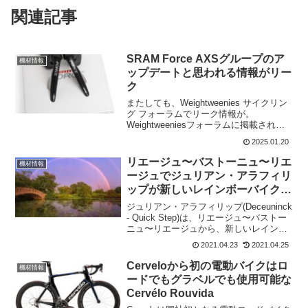
関連記事
SRAM Force AXSグループのア
機材情報
ップデートと思われる情報がリー
ク
またしても、Weightweenies サイクリン
グ フォーラムでリーク情報が。
Weightweeniesフォーラムに掲載された
画像は、SRAM Force AXSグループセッ
2025.01.20
トのリーク写真と思われる。SRAM
Force AXSの新型?F...
リエージュ〜バストーニュ〜リエ
機材情報
ージュでジュリアン・アラフィリ
ップが新しいレインボーバイク
S-Works TarmacSL7を披露
ジュリアン・アラフィリップ(Deceuninck
- Quick Step)は、リエージュ〜バストー
ニュ〜リエージュから、新しいレインボ
ーバイク Specialized S-Works
2021.04.23
2021.04.25
TarmacSL7で登場する。昨年の秋、リエ
ージュ〜バ...
Cerveloから初の電動バイクはロ
機材情報
ードでもグラベルでも使用可能な
Cervélo Rouvida