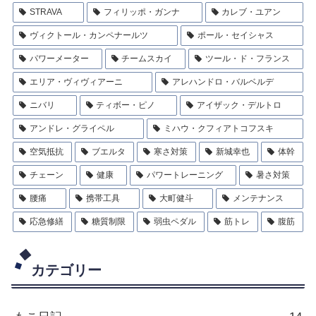
STRAVA
フィリッポ・ガンナ
カレブ・ユアン
ヴィクトール・カンペナールツ
ポール・セイシャス
パワーメーター
チームスカイ
ツール・ド・フランス
エリア・ヴィヴィアーニ
アレハンドロ・バルベルデ
ニバリ
ティボー・ピノ
アイザック・デルトロ
アンドレ・グライペル
ミハウ・クフィアトコフスキ
空気抵抗
ブエルタ
寒さ対策
新城幸也
体幹
チェーン
健康
パワートレーニング
暑さ対策
腰痛
携帯工具
大町健斗
メンテナンス
応急修繕
糖質制限
弱虫ペダル
筋トレ
腹筋
カテゴリー