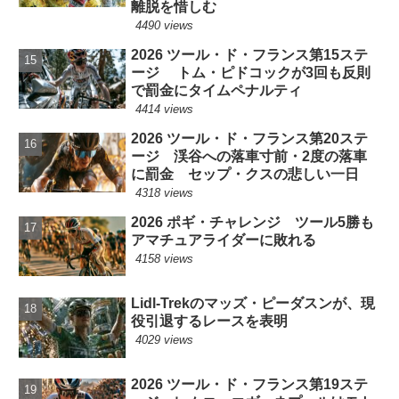
離脱を惜しむ
4490 views
2026 ツール・ド・フランス第15ステ
ージ トム・ピドコックが3回も反則
で罰金にタイムペナルティ
4414 views
2026 ツール・ド・フランス第20ステ
ージ 渓谷への落車寸前・2度の落車
に罰金 セップ・クスの悲しい一日
4318 views
2026 ポギ・チャレンジ ツール5勝も
アマチュアライダーに敗れる
4158 views
Lidl-Trekのマッズ・ピーダスンが、現
役引退するレースを表明
4029 views
2026 ツール・ド・フランス第19ステ