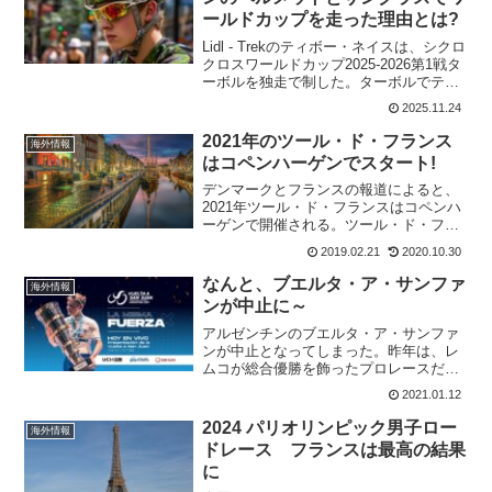
ールドカップを走った理由とは?
Lidl - Trekのティボー・ネイスは、シクロ
クロスワールドカップ2025-2026第1戦タ
ーボルを独走で制した。ターボルでティ
ボー・ネイスは、目立つ蛍光グリーンの
2025.11.24
ヘルメットと明るいオレンジ色のサング
ラスをかけていた。これは、彼の父で
2021年のツール・ド・フランス
海外情報
あ...
はコペンハーゲンでスタート!
デンマークとフランスの報道によると、
2021年ツール・ド・フランスはコペンハ
ーゲンで開催される。ツール・ド・フラ
ンスがデンマークを訪れるのは今回が初
2019.02.21
2020.10.30
めて。3つのグランドツアーのうちの1つ
がデンマークで始まったのは今回が2回目
なんと、ブエルタ・ア・サンファ
海外情報
となる。コペンハ...
ンが中止に～
アルゼンチンのブエルタ・ア・サンファ
ンが中止となってしまった。昨年は、レ
ムコが総合優勝を飾ったプロレースだっ
たのに残念。特に今年は、クリス・フル
2021.01.12
ームやサガンも参加する予定だっだ。だ
が、海外からのチームは歓迎されず、国
2024 パリオリンピック男子ロー
海外情報
内と南米チームだけで開催...
ドレース フランスは最高の結果
に