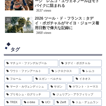
ージ レムコ・エヴェネプールはモト
バイクに阻まれる
3537 views
2026 ツール・ド・フランス：タデ
イ・ポガチャルがマイヨ・ジョーヌ着
用日数で偉大な記録に
3468 views
タグ
マチュー・ファンデルプール
タデイ・ポガチャル
ワウト・ファンアールト
シクロクロス
レムコ
フルーム
エガン・ベルナル
イネオス
マーク・カヴェンディシュ
サガン
ゲラント・トーマス
プリモシュ・ログリッチ
ジュリアン・アラフィリップ
TREK
e-bike
UCI
Zwift
トム・デュムラン