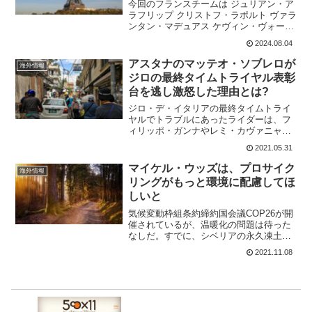
今回のフランスチームは ジュリアン・ア
ラフリップ クリストフ・ラポルト ヴァラ
ンタン・マデュアス ケヴィン・ヴォーク
リンエースは、ジュリアン・アラフリッ
2024.08.04
プかと思われたけれど、アタックをかけ
まくったのはヴァランタン・マデュア
アスタナのマッテオ・ソブレロが
海外情報
ス。ベン・ヒーリー...
ジロの最終タイムトライヤル表彰
台を逃し激怒した理由とは?
ジロ・デ・イタリアの最終タイムトライ
ヤルでトラブルにあったライダーは、フ
ィリッポ・ガンナやレミ・カヴァニャだ
けではなかった。彼らはパンクや落車だ
2021.05.31
ったが、マッテオ・ソブレロの場合はち
ょっと違う。表彰台に向けて走っていた
マイケル・ウッズは、プロサイク
海外情報
アスタナのマッテオ・ソブ...
リングがもっと環境に配慮してほ
しいと
気候変動枠組条約締約国会議COP26が開
催されているが、温暖化の問題は待った
なしだ。すでに、シベリアの永久凍土が
溶け出しており、凍土の中のメタンガス
2021.11.08
が噴き出せば温暖化は更に加速する。目
先の経済を考えるよりは、近い将来の地
球を考えて貰いたいも...