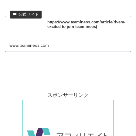
https://www.teamineos.com/article/rivera-
excited-to-join-team-ineos(
www.teamineos.com
スポンサーリンク