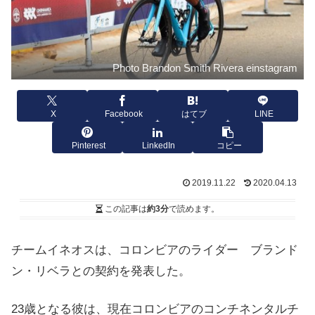
Photo Brandon Smith Rivera einstagram
X
Facebook
はてブ
LINE
Pinterest
LinkedIn
コピー
2019.11.22
2020.04.13
この記事は
約3分
で読めます。
チームイネオスは、コロンビアのライダー ブランド
ン・リベラとの契約を発表した。
23歳となる彼は、現在コロンビアのコンチネンタルチ