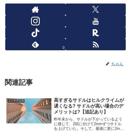
0
ちゃん
関連記事
高すぎるサドルはヒルクライムが
メンテナンス
遅くなる? サドルが高い場合のデ
メリットは?【追記あり】
昨年末から、サドルが下がっているよう
に感じて、2回に分けて2mmずつサドル
を上げていた。そして、最後に更に2mm