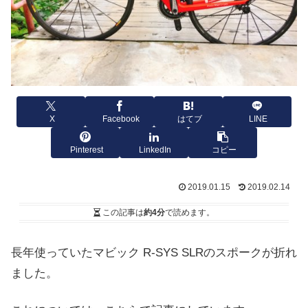
X
Facebook
はてブ
LINE
Pinterest
LinkedIn
コピー
2019.01.15
2019.02.14
この記事は
約4分
で読めます。
長年使っていたマビック R-SYS SLRのスポークが折れ
ました。