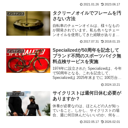
上げてみた。これで、しばらく走ってい
2021.01.26
2023.06.17
たのですけど～。今年に入ってから自転
車で走っている時に腰が痛くなることが
タクリーノオイルでフレームを汚
メンテナンス
多々あり。腰の痛みは...
さない方法
自転車のチェーンオイルは、様々なもの
が開発されています。私も色々なチェー
ンオイルを使用してきた経験がありま
す。この中で、これは性能はいいんだけ
2017.07.31
2018.01.15
ど～。汚れるんだよね～。特にフレーム
に黒いチェーンオイルが飛び散ってしま
Specializedが50周年を記念して
メンテナンス
って汚れてしまう。そう、棚...
ブランド不問のスポーツバイク無
料点検サービスを実施
1974年に設立された Specializedは、今年
で50周年となる。これを記念して、
Specializedは 2025年末までに 100万台の
自転車を再び道路に戻すという世界目標
2024.10.21
を設定した。10月26日 (土曜日)に、あら
ゆるブランドの...
サイクリストは週何日休む必要が
トレーニング
ありますか？
休養が必要なのは、ほとんどの人が知っ
ていること。しかし、サイクリストの場
合、週に何日休んだらいいのか、何をも
って休養とするのか、など多くの疑問が
2022.05.17
2026.02.01
ある。その答えは、ほとんどが個人の経