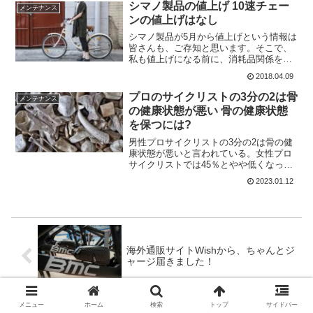
験によるものであり、多くのバリエーシ
シマノ製品の値上げ 10速チェー
メンテナンス
ョンが存在することだろう...
ンの値上げはなし
シマノ製品が5月から値上げという情報は
皆さんも、ご存知と思います。そこで、
私も値上げになる前に、消耗品関係を買
っておこうと思ってショップに行きまし
2018.04.09
た。そこで、うかがった話になります。
すると、どうも10速に乗っているユーザ
プロのサイクリストの3分の2は骨
メンテナンス
ーの場合ですが、消耗...
の健康状態が悪い 骨の健康状態
を保つには?
男性プロサイクリストの3分の2は骨の健
康状態が悪いと言われている。女性プロ
サイクリストでは45％とやや低くなって
いる。これは、Hogeschool van Arnhem
2023.01.12
en Nijmegen (HAN)の新しい研究結果によ
るもの。プロサイ...
海外通販サイトWishから、ちゃんとジ
ャージ届きました！
メニュー
ホーム
検索
トップ
サイドバー