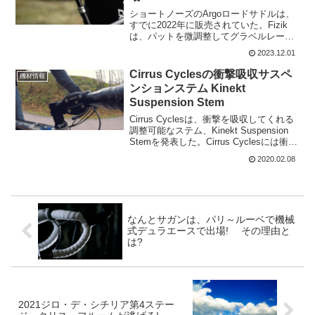
ショートノーズのArgoロードサドルは、
すでに2022年に販売されていた。Fizik
は、パットを微調整してグラベルレース
にも対応したVENTO ARGOシリーズサ
2023.12.01
ドルを発売している。Fizik VENTO
ARGO この投稿をIns...
Cirrus Cyclesの衝撃吸収サスペ
機材情報
ンションステム Kinekt
Suspension Stem
Cirrus Cyclesは、衝撃を吸収してくれる
調整可能なステム、Kinekt Suspension
Stemを発表した。Cirrus Cyclesには衝撃
吸収してくれるシートポストの製品も作
2020.02.08
っており、それに続く衝撃吸収製品とな
る。調整可...
なんとサガンは、パリ～ルーベで機械
式デュラエースで出場! その理由と
は?
2021ジロ・デ・シチリア第4ステー