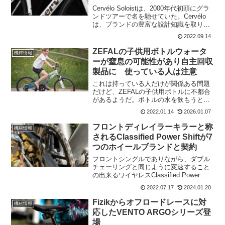
Cervélo Soloistは、2000年代初頭にグラ
ンドツアーで名を馳せていた。Cervélo
は、ブランドの豊富な設計知識を取り入
れ、使いやすく、速く走れるエアロダイ
2022.09.14
ナミクスレースバイクとしてCervélo
Soloistを復活。新しい...
ZEFALの子供用ボトルウォータ
機材情報
ーが窒息の可能性があり自主回収
製品に 使っている人は注意
これは持っている人だけが関係ある問題
だけど、ZEFALの子供用ボトルに不都合
があるようだ。ボトルの水を飲もうとし
た時に、プッシュバルブが簡単に外れて
2022.01.14
2026.01.07
窒息の可能性があることがテストで示さ
れた。実際に事故の報告などはないけれ
フロントディレイラーキラーと称
機材情報
ど、自主回収を発表し...
されるClassified Power Shiftが7
つのホイールブランドと契約
フロントシングルでありながら、ダブル
チェーリングと同じように変速すること
の出来るワイヤレスClassified Power
Shift ハブが大きく発展しそうだ。
2022.07.17
2024.01.20
Classifiedは、7つの主要なホイールブラ
ンドがPowershift対応...
Fizikからオフロードレースに対
機材情報
応したVENTO ARGOシリーズ登
場