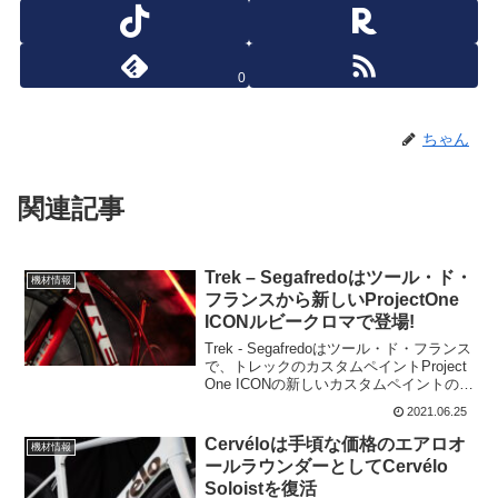
0
ちゃん
関連記事
Trek – Segafredoはツール・ド・
機材情報
フランスから新しいProjectOne
ICONルビークロマで登場!
Trek - Segafredoはツール・ド・フランス
で、トレックのカスタムペイントProject
One ICONの新しいカスタムペイントのバ
イクで登場する。TREKのバイクには、
2021.06.25
プロジェクトワンというシステムで自分
でカスタムペイントが出...
Cervéloは手頃な価格のエアロオ
機材情報
ールラウンダーとしてCervélo
Soloistを復活