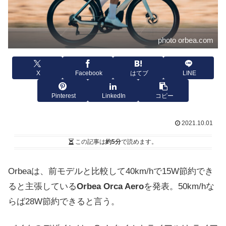
photo orbea.com
X
Facebook
はてブ
LINE
Pinterest
LinkedIn
コピー
2021.10.01
この記事は
約5分
で読めます。
Orbeaは、前モデルと比較して40km/hで15W節約でき
ると主張している
Orbea Orca Aero
を発表。50km/hな
らば28W節約できると言う。