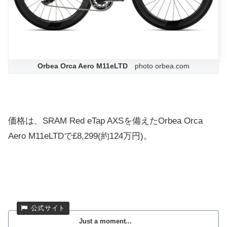
Orbea Orca Aero M11eLTD
photo orbea.com
価格は、SRAM Red eTap AXSを備えたOrbea Orca
Aero M11eLTDで£8,299(約124万円)。
Just a moment...