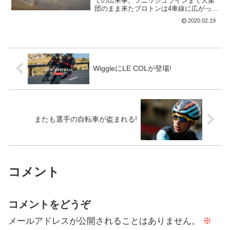
での出来事。フニッシュラインまで大集
団のまま来たブロトンは4車線に広がって
スプリント開始。しかし、ゴールは150m
2020.02.19
前から2車線になっていた。優勝した選手
は前にゴールラインがないところでスプ
リントしてまし...
WiggleにLE COLが登場!
またも選手の自転車が盗まれる!
コメント
コメントをどうぞ
メールアドレスが公開されることはありません。
※