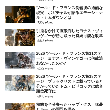
ツール・ド・フランス制覇後の過酷な
現実 ポガチャルが語るエモーショナ
ル・カムダウンとは
7204 views
引退をかけて直談判したヨナス・ヴィ
ンゲゴーが勝ち取った持続可能な改革
6413 views
2026 ツール・ド・フランス第11ステ
ージ ヨナス・ヴィンゲゴーは何故追
わなかったのか?
6172 views
2026 ツール・ド・フランス第18ステ
ージ ブラックリストに載っていると
分かっていたトム・ピドコックは総合
順位死守に
6048 views
前歯を半分失ったセップ・クス 猛暑
とルールの問題を語る