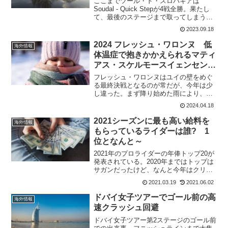
ここまでツール・ド・スロバキアは
Soudal - Quick Stepが4戦全勝。果たし
て、最後のステージまで取ってしまうの
だろうか。他チームの奮起が期待され
2023.09.18
る。第5ステージ ホロホヴェツ～プー
チョフ 183.5km最終ステージはフロホ
2024 フレッシュ・ワロンヌ 低
海外情報
ヴ...
体温症で抱きかかえられるマティ
アス・スケルモースイェンセンの
悲壮な映像
フレッシュ・ワロンヌはユイの壁をめぐ
る最終決戦となるのが常だが、今年は少
し違った。まず降り始めた雨により、寒
さで脱落する選手が多数。最終完走者は
2024.04.18
44人という厳しいレースとなった。気温4
度で雨ならば、身体がうける影響は氷点
2021シーズンに最も高い給料を
海外情報
下だ。リタイヤした中...
もらっているライダーは誰? 1
位となんと～
2021年のプロライダーの年俸トップ20が
発表されている。2020年まではトップは
サガンだったけど、なんと今年はクリ
ス・フルームが逆転している。どれだ
2021.03.19
2021.06.02
け、Israel Start-up Nationはお金を持って
いるんだか。2021年 サラ...
ドバイ女子ツアーでゴール前の高
海外情報
速クラッシュ回避
ドバイ女子ツアー第2ステージのゴール前