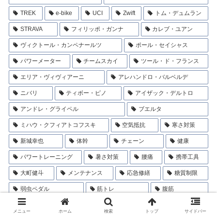
TREK
e-bike
UCI
Zwift
トム・デュムラン
STRAVA
フィリッポ・ガンナ
カレブ・ユアン
ヴィクトール・カンペナールツ
ポール・セイシャス
パワーメーター
チームスカイ
ツール・ド・フランス
エリア・ヴィヴィアーニ
アレハンドロ・バルベルデ
ニバリ
ティボー・ピノ
アイザック・デルトロ
アンドレ・グライペル
ブエルタ
ミハウ・クフィアトコフスキ
空気抵抗
寒さ対策
新城幸也
体幹
チェーン
健康
パワートレーニング
暑さ対策
腰痛
携帯工具
大町健斗
メンテナンス
応急修繕
糖質制限
弱虫ペダル
筋トレ
腹筋
メニュー
ホーム
検索
トップ
サイドバー