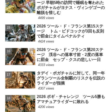
ージ 早朝5時の訪問で睡眠を奪われた
ポガチャルがヨナス・ヴィンゲゴーの
離脱を惜しむ
4499 views
2026 ツール・ド・フランス第15ステ
ージ トム・ピドコックが3回も反則
で罰金にタイムペナルティ
4424 views
2026 ツール・ド・フランス第20ステ
ージ 渓谷への落車寸前・2度の落車
に罰金 セップ・クスの悲しい一日
4333 views
タデイ・ポガチャルに対して、同一年
グランツール全制覇のリスクを伝説の
ライダーが指摘
4307 views
2026 ポギ・チャレンジ ツール5勝も
アマチュアライダーに敗れる
4206 views