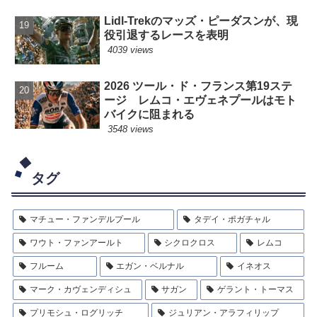
Lidl-Trekのマッズ・ピーダスンが、現
役引退するレースを表明
4039 views
2026 ツール・ド・フランス第19ステ
ージ レムコ・エヴェネプールはモト
バイクに阻まれる
3548 views
タグ
マチュー・ファンデルプール
タデイ・ポガチャル
ワウト・ファンアールト
シクロクロス
レムコ
フルーム
エガン・ベルナル
イネオス
マーク・カヴェンディシュ
サガン
ゲラント・トーマス
プリモシュ・ログリッチ
ジュリアン・アラフィリップ