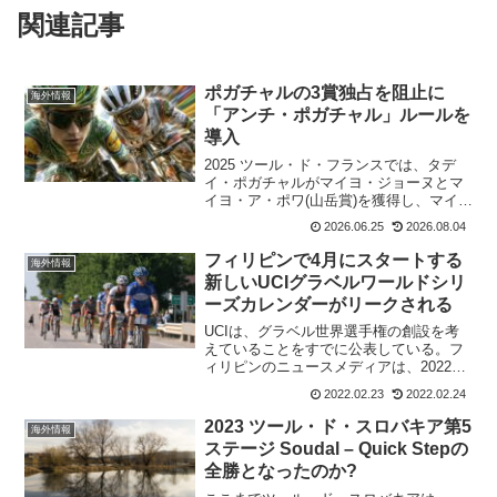
関連記事
ポガチャルの3賞独占を阻止に
海外情報
「アンチ・ポガチャル」ルールを
導入
2025 ツール・ド・フランスでは、タデ
イ・ポガチャルがマイヨ・ジョーヌとマ
イヨ・ア・ポワ(山岳賞)を獲得し、マイ
ヨ・ヴェール(ポイント賞)でも2位に食い
2026.06.25
2026.08.04
込む驚異的な走りを見せた。しかし、
2026 ツール・ド・フランスでは彼がこの
フィリピンで4月にスタートする
海外情報
3つのジャ...
新しいUCIグラベルワールドシリ
ーズカレンダーがリークされる
UCIは、グラベル世界選手権の創設を考
えていることをすでに公表している。フ
ィリピンのニュースメディアは、2022
UCIグラベルワールドシリーズが2022年4
2022.02.23
2022.02.24
月3日にフィリピンのボンガボンで開催さ
れる最初のレースで開始されると報じて
2023 ツール・ド・スロバキア第5
海外情報
いる。2...
ステージ Soudal – Quick Stepの
全勝となったのか?