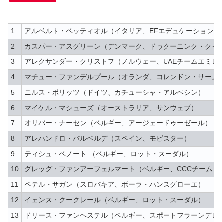
1
アルベルト・ベッティオル（イタリア、EFエデュケーションフ
2
カスパー・アスグリーン（デンマーク、ドゥクーニンク・クイ
3
アレクサンダー・クリストフ（ノルウェー、UAEチームエミレ
4
マチュー・ファンデルプール（オランダ、コレンドン・サーカ
5
ニルス・ポリッツ（ドイツ、カチューシャ・アルペシン）
6
マイケル・マシューズ（オーストラリア、サンウェブ）
7
オリバー・ナーセン（ベルギー、アージェードゥーゼール）
8
アレハンドロ・バルベルデ（スペイン、モビスター）
9
ティシュ・ベノート （ベルギー、ロット・スーダル）
10
グレッグ・ファンアーフェルマート（ベルギー、CCCチーム）
11
ペテル・サガン（スロバキア、ボーラ・ハンスグローエ）
12
イェンス・クークレール（ベルギー、ロット・スーダル）
13
ドリース・ファンヘステル（ベルギー、スポートフラーンデレ