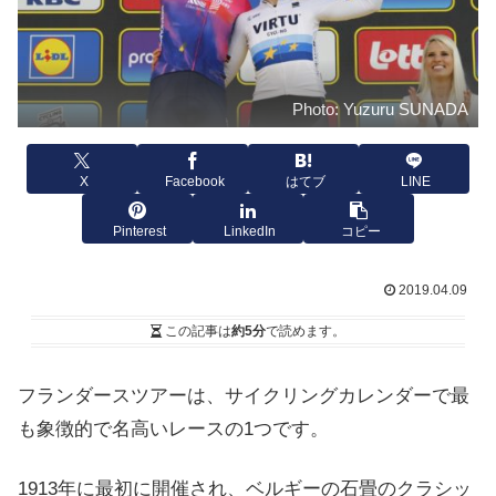
Photo: Yuzuru SUNADA
X
Facebook
はてブ
LINE
Pinterest
LinkedIn
コピー
2019.04.09
この記事は
約5分
で読めます。
フランダースツアーは、サイクリングカレンダーで最
も象徴的で名高いレースの1つです。
1913年に最初に開催され、ベルギーの石畳のクラシッ