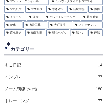
アンドレ・グライペル
ミハウ・クフィアトコフスキ
空気抵抗
ブエルタ
寒さ対策
新城幸也
体幹
チェーン
健康
パワートレーニング
暑さ対策
腰痛
携帯工具
大町健斗
メンテナンス
応急修繕
糖質制限
弱虫ペダル
筋トレ
腹筋
カテゴリー
もこ日記
14
インプレ
77
チーム朝練その他
180
トレーニング
77