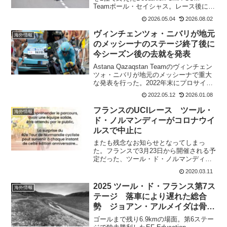
Teamポール・セイシャス。レース後にツ
ール・ド・フランス出場を決定すること
2026.05.04
2026.08.02
になっていたが、チームは良い決断をし
た。19歳のフランスの至宝はツール・
ヴィンチェンツォ・ニバリが地元
海外情報
ド・フ...
のメッシーナのステージ終了後に
今シーズン後の去就を発表
Astana Qazaqstan Teamのヴィンチェン
ツォ・ニバリが地元のメッシーナで重大
な発表を行った。2022年末にプロサイク
リストを引退すると、ジロ第5ステージ終
2022.05.12
2026.01.08
了後のインタビューで発表。その第5ステ
ージが、彼の故郷であるメッシーナ...
フランスのUCIレース ツール・
海外情報
ド・ノルマンディーがコロナウイ
ルスで中止に
またも残念なお知らせとなってしまっ
た。フランスで3月23日から開催される予
定だった、ツール・ド・ノルマンディー
(2.2)が中止となった。これはフランス政
2020.03.11
府が打ち出した1000人以上の観客がいる
イベントを中止するという措置によるも
2025 ツール・ド・フランス第7ス
海外情報
の。ツール・...
テージ 落車により遅れた総合
勢 ジョアン・アルメイダは骨
折!
ゴールまで残り6.9kmの場面。第6ステー