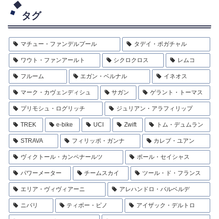
タグ
マチュー・ファンデルプール
タデイ・ポガチャル
ワウト・ファンアールト
シクロクロス
レムコ
フルーム
エガン・ベルナル
イネオス
マーク・カヴェンディシュ
サガン
ゲラント・トーマス
プリモシュ・ログリッチ
ジュリアン・アラフィリップ
TREK
e-bike
UCI
Zwift
トム・デュムラン
STRAVA
フィリッポ・ガンナ
カレブ・ユアン
ヴィクトール・カンペナールツ
ポール・セイシャス
パワーメーター
チームスカイ
ツール・ド・フランス
エリア・ヴィヴィアーニ
アレハンドロ・バルベルデ
ニバリ
ティボー・ピノ
アイザック・デルトロ