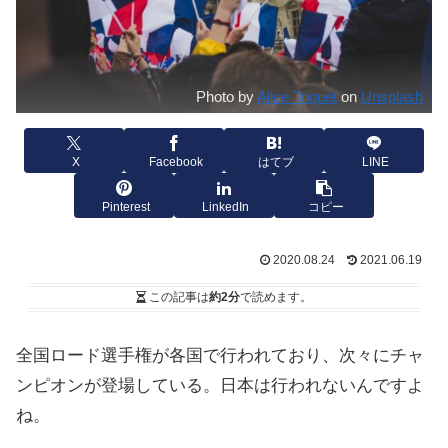
Photo by
Alice Triquet
on
Unsplash
X
Facebook
はてブ
LINE
Pinterest
LinkedIn
コピー
2020.08.24
2021.06.19
この記事は
約2分
で読めます。
全国ロード選手権が各国で行われており、次々にチャ
ンピオンが登場している。日本は行われないんですよ
ね。