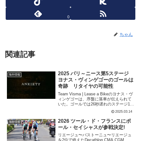
0
ちゃん
関連記事
2025 パリ～ニース第5ステージ
海外情報
ヨナス・ヴィンゲゴーのゴールは
奇跡 リタイヤの可能性
Team Visma | Lease a Bikeのヨナス・ヴ
ィンゲゴーは、序盤に落車が伝えられて
いた。ゴールでは26秒遅れのステージ16
位に。ゴール後は、バイクから中々おり
2025.03.14
れずかなりの痛みを感じているのはカメ
ラでもとらえられていた。落車の...
2026 ツール・ド・フランスにポ
海外情報
ール・セイシャスが参戦決定!
リエージュ〜バストーニュ〜リエージュ
を2位で終えたDecathlon CMA CGM