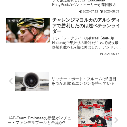
ジで独走勝利したEF Education-
EasyPostのベン・ヒーリーが集団後方に
おり、カメラでとらえていた次の瞬間。
2025.07.12
2026.08.03
ベン・ヒーリーの目の前で大落車が発生
した。 ベン・ヒーリー (EF Educ...
チャレンジマヨルカのアルクディ
海外情報
アで勝利したのは超ベテランライ
ダー
アンドレ・グライペル(Israel Start-Up
Nation)が2年振りの勝利だ!これで現役最
多勝利数を157勝に伸ばした。アンドレ・
グライペルが優勝したのはチャレンジマ
2021.05.17
ヨルカのワンデイレース。チャレンジマ
ヨルカは、シーズン開幕を告げ...
リッチー・ポート : フルームは5勝目
をつかみ取るエンジンを持っている
UAE-Team Emiratesの新星がマチュ
ー・ファンデルプールと合流か?