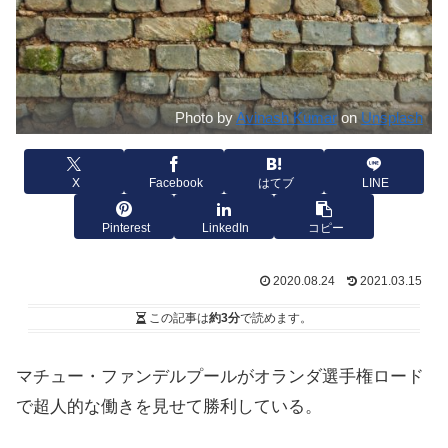
Photo by
Avinash Kumar
on
Unsplash
X
Facebook
はてブ
LINE
Pinterest
LinkedIn
コピー
2020.08.24
2021.03.15
この記事は
約3分
で読めます。
マチュー・ファンデルプールがオランダ選手権ロード
で超人的な働きを見せて勝利している。