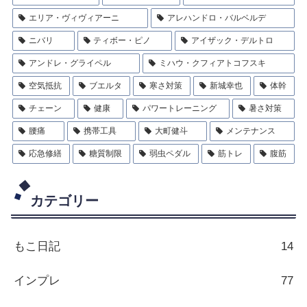
エリア・ヴィヴィアーニ
アレハンドロ・バルベルデ
ニバリ
ティボー・ピノ
アイザック・デルトロ
アンドレ・グライペル
ミハウ・クフィアトコフスキ
空気抵抗
ブエルタ
寒さ対策
新城幸也
体幹
チェーン
健康
パワートレーニング
暑さ対策
腰痛
携帯工具
大町健斗
メンテナンス
応急修繕
糖質制限
弱虫ペダル
筋トレ
腹筋
カテゴリー
もこ日記
14
インプレ
77