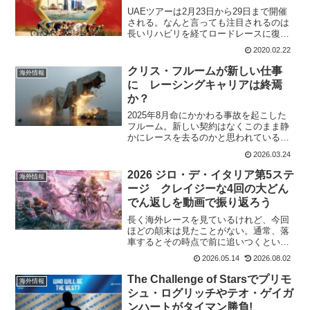
UAEツアーは2月23日から29日まで開催
される。なんと言っても注目されるのは
長いリハビリを経てロードレースに復帰
するクリス・フルーム(Team INEOS)。彼
2020.02.22
がレースから遠ざかってすでに250日が経
過している。チームイネオスのUAEツ
クリス・フルームが新しい仕事
海外情報
ア...
に レーシングキャリアは終焉
か？
2025年8月命にかかわる事故を起こした
フルーム。新しい契約はなくこのまま静
かにレースを去るのかと思われている。
データ分析企業「Vekta」のイノベーショ
2026.03.24
ン責任者に就任Four-time Tour de France
winner join...
2026 ジロ・デ・イタリア第5ステ
海外情報
ージ クレイジーな4回の大どん
でん返しを動画で振り返ろう
長く海外レースを見ているけれど、今回
ほどの顛末は見たことがない。通常、落
車するとその時点で前に追いつくという
ことはあり得ない。コースミスしてもそ
2026.05.14
2026.08.02
うだ。それだけ二人が雨の中逃げ続けて
疲れていたということもあっただろう。
The Challenge of Starsでプリモ
海外情報
もう2度とみれない面白い...
シュ・ログリッチやテオ・ゲイガ
ンハートがタイマン勝負!