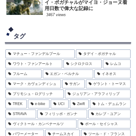
イ・ポガチャルがマイヨ・ジョーヌ着
用日数で偉大な記録に
3467 views
タグ
マチュー・ファンデルプール
タデイ・ポガチャル
ワウト・ファンアールト
シクロクロス
レムコ
フルーム
エガン・ベルナル
イネオス
マーク・カヴェンディシュ
サガン
ゲラント・トーマス
プリモシュ・ログリッチ
ジュリアン・アラフィリップ
TREK
e-bike
UCI
Zwift
トム・デュムラン
STRAVA
フィリッポ・ガンナ
カレブ・ユアン
ヴィクトール・カンペナールツ
ポール・セイシャス
パワーメーター
チームスカイ
ツール・ド・フランス