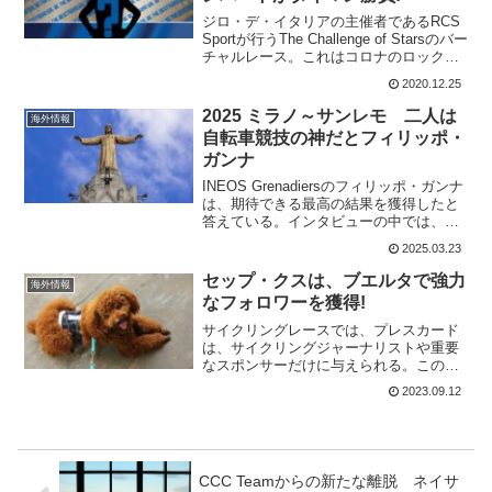
ジロ・デ・イタリアの主催者であるRCS
Sportが行うThe Challenge of Starsのバー
チャルレース。これはコロナのロックダ
ウン中に第1回目が行われている。第1回
2020.12.25
のスプリンター部門は、大けがをして復
帰を目指しているファビオ...
2025 ミラノ～サンレモ 二人は
海外情報
自転車競技の神だとフィリッポ・
ガンナ
INEOS Grenadiersのフィリッポ・ガンナ
は、期待できる最高の結果を獲得したと
答えている。インタビューの中では、何
度も二人の世界チャンピオンの功績を称
2025.03.23
え、この二人についていけたことを最高
の結果だと言及した。あきらめないフィ
セップ・クスは、ブエルタで強力
海外情報
リッポ・...
なフォロワーを獲得!
サイクリングレースでは、プレスカード
は、サイクリングジャーナリストや重要
なスポンサーだけに与えられる。このカ
ードがないと、チームバス周辺や、重要
2023.09.12
なエリアには入れない。だけど、ブエル
タ・ア・エスパーニャでは、総合リーダ
ーのセップ・クスの愛犬で...
CCC Teamからの新たな離脱 ネイサ