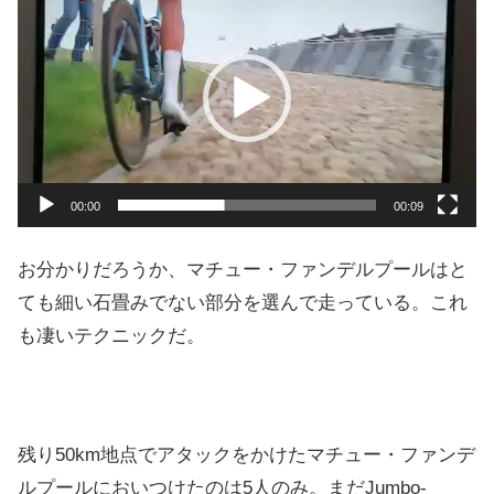
画
プ
レ
ー
ヤ
ー
00:00
00:09
お分かりだろうか、マチュー・ファンデルプールはと
ても細い石畳みでない部分を選んで走っている。これ
も凄いテクニックだ。
残り50km地点でアタックをかけたマチュー・ファンデ
ルプールにおいつけたのは5人のみ。まだJumbo-