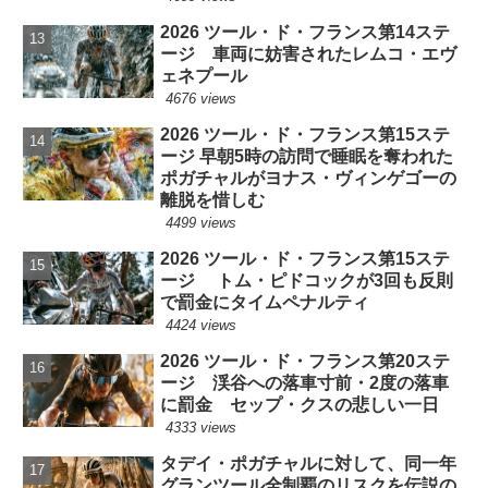
2026 ツール・ド・フランス第14ステ
ージ 車両に妨害されたレムコ・エヴ
ェネプール
4676 views
2026 ツール・ド・フランス第15ステ
ージ 早朝5時の訪問で睡眠を奪われた
ポガチャルがヨナス・ヴィンゲゴーの
離脱を惜しむ
4499 views
2026 ツール・ド・フランス第15ステ
ージ トム・ピドコックが3回も反則
で罰金にタイムペナルティ
4424 views
2026 ツール・ド・フランス第20ステ
ージ 渓谷への落車寸前・2度の落車
に罰金 セップ・クスの悲しい一日
4333 views
タデイ・ポガチャルに対して、同一年
グランツール全制覇のリスクを伝説の