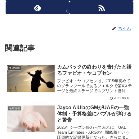
0
ちゃん
関連記事
カムバックの終わりを告げたと語
海外情報
るファビオ・ヤコブセン
ファビオ・ヤコブセンは、2019年初めて
のグランツールであるブエルタで第4ステ
ージと最終ステージでスプリント勝利を
あげた。実に2勝だ。2019年は、将来の
2021.08.18
チームのエーススプリンターとして活躍
が期待された年でデビュー年の7勝から10
Jayco AlUlaのGMがUAEの一強
海外情報
勝へと飛躍...
体制・予算格差にバブルが弾ける
と警告
2025年シーズン終わってみれば、UAE
Team Emirates - XRGの年間95勝という
圧倒的な記録更新となった。さらにタデ