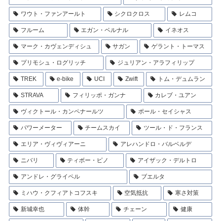
ワウト・ファンアールト
シクロクロス
レムコ
フルーム
エガン・ベルナル
イネオス
マーク・カヴェンディシュ
サガン
ゲラント・トーマス
プリモシュ・ログリッチ
ジュリアン・アラフィリップ
TREK
e-bike
UCI
Zwift
トム・デュムラン
STRAVA
フィリッポ・ガンナ
カレブ・ユアン
ヴィクトール・カンペナールツ
ポール・セイシャス
パワーメーター
チームスカイ
ツール・ド・フランス
エリア・ヴィヴィアーニ
アレハンドロ・バルベルデ
ニバリ
ティボー・ピノ
アイザック・デルトロ
アンドレ・グライペル
ブエルタ
ミハウ・クフィアトコフスキ
空気抵抗
寒さ対策
新城幸也
体幹
チェーン
健康