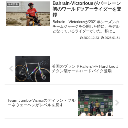
そして、サイモン・イェーツも無事に...
Bahrain-Victoriousがバーレーン
海外情報
初のワールドツアーライダーを登
録
Bahrain - Victoriousが2021年シーズンの
チームジャージを公開した時に、モデル
となっているライダーがいた。私はこれ
が誰だかわからなった。普通は、チーム
2020.12.23
2023.01.31
の顔となるべきライダーがモデルをする
ので誰だかすぐにわかるのだけど～。...
英国のブランドFallenからHard knott
チタン製オールロードバイク登場
Team Jumbo-Vismaのディラン・フル
ーネウェーヘンがレベルを戻す