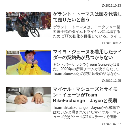
イ・ポガチャルは20勝、アイザック・デ
2025.10.23
ルトロは16勝もあげた。二人の勝利数に
かなうチームのほうが少ないのか...
ゲラント・トーマスは国を代表し
海外情報
て走りたいと言う
ゲラント・トーマスは、ヨークシャー世
界選手権のタイムトライヤルに出場する
ためにTTの強化を目指している。タイム
トライヤルは、2019年シーズンの最後の
2019.09.02
目標であり、シーズンの終わりに向けて
再度パフォーマンスを上げていくという
マイヨ・ジューヌを着用したライ
海外情報
困難なチャレンジを...
ダーの契約先が見つからない
ヤン・バーケランツ(Team Sunweb)はま
だ、2020年の所属チームが決まらない。
Team Sunwebとの契約延長の話はなかっ
た。33歳の彼は2014年のツール・ド・フ
2019.12.25
ランスでは第2ステージでサガンを振り切
ってステージ優勝。マイヨ・...
マイケル・マシューズとサイモ
海外情報
ン・イェーツがTeam
BikeExchange – Jaycoと長期契
約更新
Team BikeExchange - Jaycoから移籍で
はないかと噂されていたマイケル・マシ
ューズだがツール第14ステージで優勝。
その活躍もあってか、ツール期間中に契
2022.07.27
約更新の嬉しいニューズが届いている。