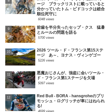
ージ ブラックリストに載っていると
分かっていたトム・ピドコックは総合
順位死守に
6048 views
前歯を半分失ったセップ・クス 猛暑
とルールの問題を語る
5700 views
2026 ツール・ド・フランス第15ステ
ージ あ～、ヨナス・ヴィンゲゴー
5226 views
悪魔おじさんが、強盗に会いツール・
ド・フランス第1ステージを欠場
5097 views
Red Bull - BORA - hansgroheのプリ
モッシュ・ログリッチが車にはねられ
る!
4699 views