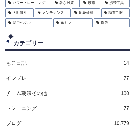
パワートレーニング
暑さ対策
腰痛
携帯工具
大町健斗
メンテナンス
応急修繕
糖質制限
弱虫ペダル
筋トレ
腹筋
カテゴリー
もこ日記
14
インプレ
77
チーム朝練その他
180
トレーニング
77
ブログ
10,779