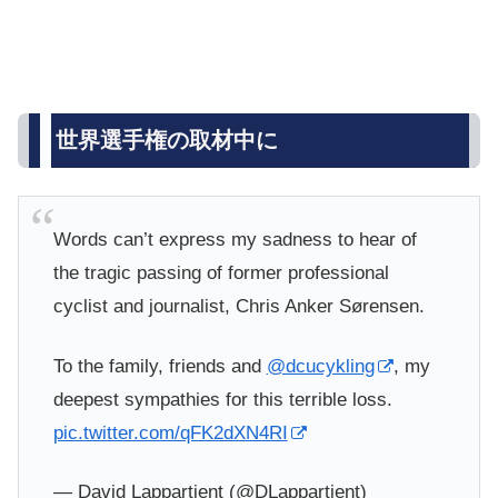
世界選手権の取材中に
Words can’t express my sadness to hear of
the tragic passing of former professional
cyclist and journalist, Chris Anker Sørensen.
To the family, friends and
@dcucykling
, my
deepest sympathies for this terrible loss.
pic.twitter.com/qFK2dXN4RI
— David Lappartient (@DLappartient)