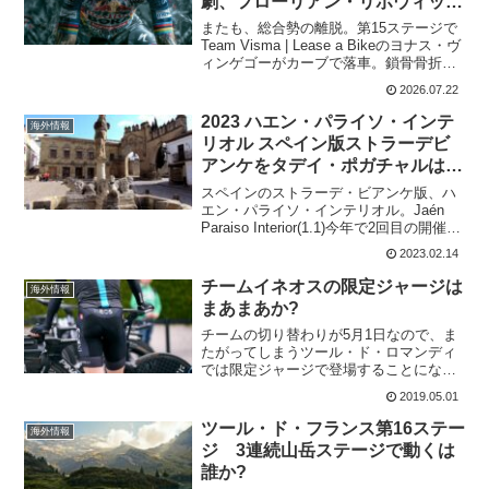
劇、フローリアン・リポウィッツ
が無念のリタイア
またも、総合勢の離脱。第15ステージで
Team Visma | Lease a Bikeのヨナス・ヴ
ィンゲゴーがカーブで落車。鎖骨骨折で
リタイヤした。悲しいかな。7月21日に行
2026.07.22
われた個人タイムトライアルにおいて、
総合表彰台を視野に入れていた...
2023 ハエン・パライソ・インテ
海外情報
リオル スペイン版ストラーデビ
アンケをタデイ・ポガチャルはど
う走ったのか?
スペインのストラーデ・ビアンケ版、ハ
エン・パライソ・インテリオル。Jaén
Paraiso Interior(1.1)今年で2回目の開催で
グラベルロードが売りだ。注目はタデ
2023.02.14
イ・ポガチャルが2023年シーズンをスタ
ートさせるレースとして選んだ...
チームイネオスの限定ジャージは
海外情報
まあまあか?
チームの切り替わりが5月1日なので、ま
たがってしまうツール・ド・ロマンディ
では限定ジャージで登場することになっ
ていました。チームイネオスのツイッタ
2019.05.01
ーで実物が出たので紹介です。Ahead of
the opening time trial a...
ツール・ド・フランス第16ステー
海外情報
ジ 3連続山岳ステージで動くは
誰か?