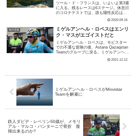
ツール・ド・フランスは、いよいよ第3週
に入る。残るレースは6ステージ。休息日
のコロナテストでは、誰も陽性反応は出
ていない。これで間違いなくパリまでツ
2020.09.16
ールは続く。1日休んだライダーは、3日
連続の山岳コースで最後の戦いに望むこ
ミゲルアンヘル・ロペスはエンリ
海外情報
とになる。第16ス...
ク・マスがエゴイストだと
ミゲルアンヘル・ロペスは、モビスター
での不運な冒険の後、Astana Qazaqstan
Teamのグループに戻る。ミゲルアンヘ
ル・ロペスは、すでにジロ・デ・イタリ
2021.12.12
アでの勝利を目指して戦うことを発表し
ており、モビスターチームの不満につい
ても...
ミゲルアンヘル・ロペスがMovistar
Teamを解雇に
鉄人ダビデ・レベリン50歳が、メモリ
アル・マルコ・パンターニで骨折 復
帰出来るのか?