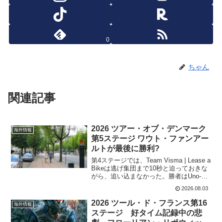
0
ちゃん
関連記事
2026 ツアー・オブ・デンマーク
海外情報
第5ステージ ワウト・ファンアー
ルトが最後に勝利?
第4ステージでは、Team Visma | Lease a
Bikeは逃げ集団まで10秒と迫っておきな
がら、追い込まなかった。勝者はUno-X
Mobilityのストーム・インゲブリッツェ
2026.08.03
ン。最終ステージは、ワウト・ファンア
ールトの総合優勝...
2026 ツール・ド・フランス第16
海外情報
ステージ 好タイム記録中の悲