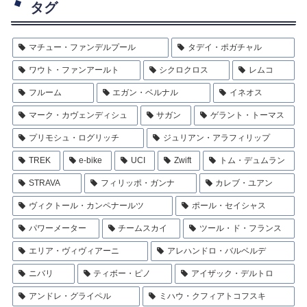
タグ
マチュー・ファンデルプール
タデイ・ポガチャル
ワウト・ファンアールト
シクロクロス
レムコ
フルーム
エガン・ベルナル
イネオス
マーク・カヴェンディシュ
サガン
ゲラント・トーマス
プリモシュ・ログリッチ
ジュリアン・アラフィリップ
TREK
e-bike
UCI
Zwift
トム・デュムラン
STRAVA
フィリッポ・ガンナ
カレブ・ユアン
ヴィクトール・カンペナールツ
ポール・セイシャス
パワーメーター
チームスカイ
ツール・ド・フランス
エリア・ヴィヴィアーニ
アレハンドロ・バルベルデ
ニバリ
ティボー・ピノ
アイザック・デルトロ
アンドレ・グライペル
ミハウ・クフィアトコフスキ