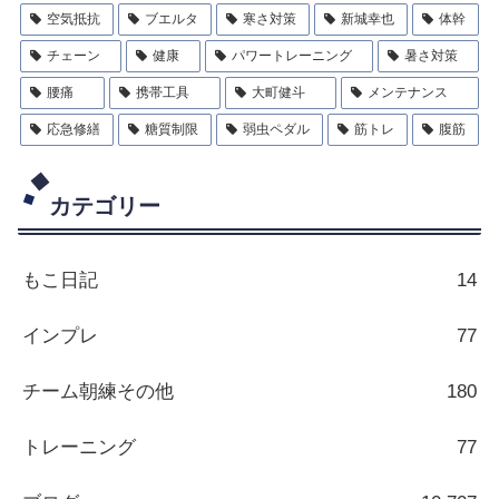
空気抵抗
ブエルタ
寒さ対策
新城幸也
体幹
チェーン
健康
パワートレーニング
暑さ対策
腰痛
携帯工具
大町健斗
メンテナンス
応急修繕
糖質制限
弱虫ペダル
筋トレ
腹筋
カテゴリー
もこ日記
14
インプレ
77
チーム朝練その他
180
トレーニング
77