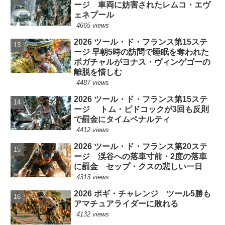
ージ 車両に妨害されたレムコ・エヴ
ェネプール
4665 views
2026 ツール・ド・フランス第15ステ
ージ 早朝5時の訪問で睡眠を奪われた
ポガチャルがヨナス・ヴィンゲゴーの
離脱を惜しむ
4487 views
2026 ツール・ド・フランス第15ステ
ージ トム・ピドコックが3回も反則
で罰金にタイムペナルティ
4412 views
2026 ツール・ド・フランス第20ステ
ージ 渓谷への落車寸前・2度の落車
に罰金 セップ・クスの悲しい一日
4313 views
2026 ポギ・チャレンジ ツール5勝も
アマチュアライダーに敗れる
4132 views