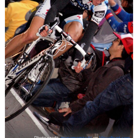
Photo credit:
musumemiyuki
on
Visualhunt.com