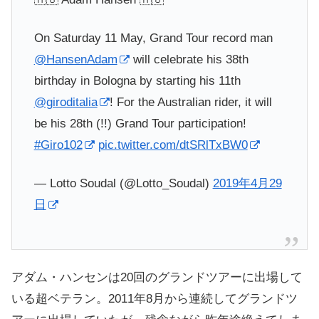
On Saturday 11 May, Grand Tour record man
@HansenAdam
will celebrate his 38th
birthday in Bologna by starting his 11th
@giroditalia
! For the Australian rider, it will
be his 28th (!!) Grand Tour participation!
#Giro102
pic.twitter.com/dtSRlTxBW0
— Lotto Soudal (@Lotto_Soudal)
2019年4月29
日
アダム・ハンセンは20回のグランドツアーに出場して
いる超ベテラン。2011年8月から連続してグランドツ