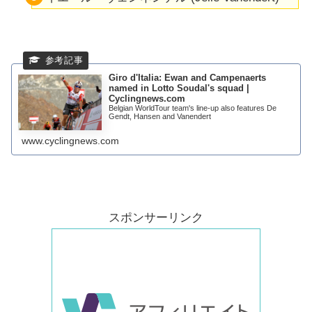
Giro d'Italia: Ewan and Campenaerts
named in Lotto Soudal's squad |
Cyclingnews.com
Belgian WorldTour team's line-up also features De
Gendt, Hansen and Vanendert
www.cyclingnews.com
スポンサーリンク