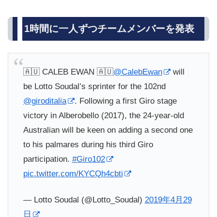
1時間に一人ずつチームメンバーを発表
🇦🇺 CALEB EWAN 🇦🇺
@CalebEwan
will
be Lotto Soudal’s sprinter for the 102nd
@giroditalia
. Following a first Giro stage
victory in Alberobello (2017), the 24-year-old
Australian will be keen on adding a second one
to his palmares during his third Giro
participation.
#Giro102
pic.twitter.com/KYCQh4cbti
— Lotto Soudal (@Lotto_Soudal)
2019年4月29
日