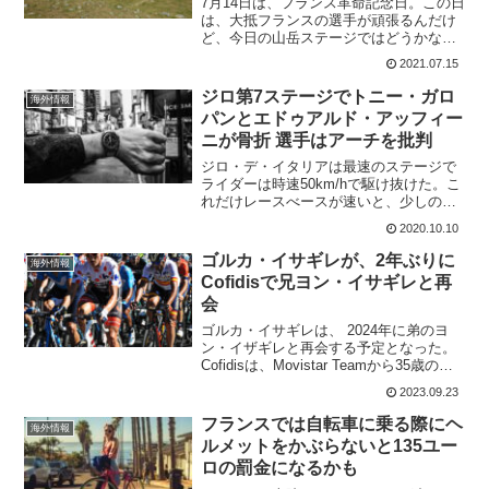
7月14日は、フランス革命記念日。この日
は、大抵フランスの選手が頑張るんだけ
ど、今日の山岳ステージではどうかな。
ちなみに昨年は7月14日はレースなし。こ
2021.07.15
こ最近の勝者は 2019 ダリル・インピー
2018 ディラン・フルーネウェーヘン
ジロ第7ステージでトニー・ガロ
海外情報
20...
パンとエドゥアルド・アッフィー
ニが骨折 選手はアーチを批判
ジロ・デ・イタリアは最速のステージで
ライダーは時速50km/hで駆け抜けた。こ
れだけレースべースが速いと、少しのミ
スで落車もおきやすい。コース設営には
2020.10.10
細心の注意が必要となる。このステージ
では4回の落車があったが、ゴール後に骨
ゴルカ・イサギレが、2年ぶりに
海外情報
折が判明しするラ...
Cofidisで兄ヨン・イサギレと再
会
ゴルカ・イサギレは、 2024年に弟のヨ
ン・イザギレと再会する予定となった。
Cofidisは、Movistar Teamから35歳のゴ
ルカ・イサギレを引き継ぎ、兄弟は来年
2023.09.23
再び一緒にレースをすることになる。1年
契約✍️ Bienvenue G...
フランスでは自転車に乗る際にヘ
海外情報
ルメットをかぶらないと135ユー
ロの罰金になるかも