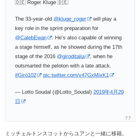
🇩🇪 Roger Kluge 🇩🇪
The 33-year-old
@kluge_roger
will play a
key role in the sprint preparation for
@CalebEwan
. He’s also capable of winning
a stage himself, as he showed during the 17th
stage of the 2016
@giroditalia
, when he
outsmarted the peloton with a late attack.
#Giro102
pic.twitter.com/v47GxMixK1
— Lotto Soudal (@Lotto_Soudal)
2019年4月29
日
ミッチェルトンスコットからユアンと一緒に移籍。