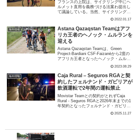
フランスの上院は、サイクリング中にヘ
ルメット直用を義務づける法案わ提出し
て議論している。当然、サイクリング協
会などは、議論は時間の無駄だと反撃。
2022.01.17
しかし、フランスでは12歳未満の子供
は、自転車の乗る時にはヘルメット着用
Astana Qazaqstan Teamはアフ
海外情報
が義務付けられている。果...
リカ王者のヘノック・ムルランを
迎える
Astana Qazaqstan Teamは、Green
Project-Bardiani CSF-Faizanèから2度の
アフリカ王者となったヘノック・ムルラ
ンを迎える。ヘノック・ムルランは、プ
2023.08.29
ロコンチネタルチームからワールドツア
ーチーム...
Caja Rural – Seguros RGAと契
海外情報
約したフェルナンド・ガビリアが
飲酒運転で2年間の運転禁止
Movistar Teamとの契約がとれずCaja
Rural - Seguros RGAと2026年末までの1
年契約となったフェルナンド・ガビリ
ア。しかし、フェルナンド・ガビリアは
2025.11.27
モナコで飲酒運転で捕まっている。2年間
の運転禁止・2か月の...