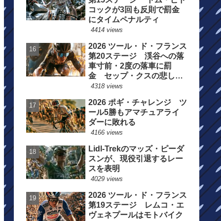
コックが3回も反則で罰金
にタイムペナルティ
4414 views
2026 ツール・ド・フランス
第20ステージ 渓谷への落
車寸前・2度の落車に罰
金 セップ・クスの悲しい
一日
4318 views
2026 ポギ・チャレンジ ツ
ール5勝もアマチュアライ
ダーに敗れる
4166 views
Lidl-Trekのマッズ・ピーダ
スンが、現役引退するレー
スを表明
4029 views
2026 ツール・ド・フランス
第19ステージ レムコ・エ
ヴェネプールはモトバイク