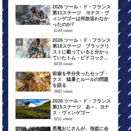
2026 ツール・ド・フランス
第11ステージ ヨナス・ヴ
ィンゲゴーは何故追わなか
ったのか?
6144 views
2026 ツール・ド・フランス
第18ステージ ブラックリ
ストに載っていると分かっ
ていたトム・ピドコックは
総合順位死守に
6035 views
前歯を半分失ったセップ・
クス 猛暑とルールの問題
を語る
5682 views
2026 ツール・ド・フランス
第15ステージ あ～、ヨナ
ス・ヴィンゲゴー
5211 views
悪魔おじさんが、強盗に会