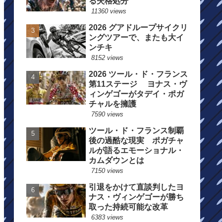
る失格処分
11360 views
2026 グアドループサイクリ
ングツアーで、またも大イ
ンチキ
8152 views
2026 ツール・ド・フランス
第11ステージ ヨナス・ヴ
ィンゲゴーがタデイ・ポガ
チャルを擁護
7590 views
ツール・ド・フランス制覇
後の過酷な現実 ポガチャ
ルが語るエモーショナル・
カムダウンとは
7150 views
引退をかけて直談判したヨ
ナス・ヴィンゲゴーが勝ち
取った持続可能な改革
6383 views