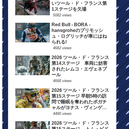
いツール・ド・フランス第
1ステージを欠場
5082 views
Red Bull - BORA -
hansgroheのプリモッシ
ュ・ログリッチが車にはね
られる!
4682 views
2026 ツール・ド・フランス
第14ステージ 車両に妨害
されたレムコ・エヴェネプ
ール
4668 views
2026 ツール・ド・フランス
第15ステージ 早朝5時の訪
問で睡眠を奪われたポガチ
ャルがヨナス・ヴィンゲゴ
ーの離脱を惜しむ
4490 views
2026 ツール・ド・フランス
第15ステージ トム・ピド