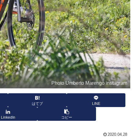
Photo Umberto Marengo instagram
はてブ
LINE
LinkedIn
コピー
2020.04.28