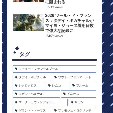
に阻まれる
3538 views
2026 ツール・ド・フラン
ス：タデイ・ポガチャルが
マイヨ・ジョーヌ着用日数
で偉大な記録に
3469 views
タグ
マチュー・ファンデルプール
タデイ・ポガチャル
ワウト・ファンアールト
シクロクロス
レムコ
フルーム
エガン・ベルナル
イネオス
マーク・カヴェンディシュ
サガン
ゲラント・トーマス
プリモシュ・ログリッチ