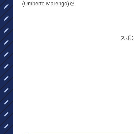
(Umberto Marengo)だ。
スポ