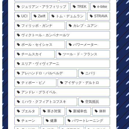
ジュリアン・アラフィリップ
TREK
e-bike
UCI
Zwift
トム・デュムラン
STRAVA
フィリッポ・ガンナ
カレブ・ユアン
ヴィクトール・カンペナールツ
ポール・セイシャス
パワーメーター
チームスカイ
ツール・ド・フランス
エリア・ヴィヴィアーニ
アレハンドロ・バルベルデ
ニバリ
ティボー・ピノ
アイザック・デルトロ
アンドレ・グライペル
ミハウ・クフィアトコフスキ
空気抵抗
ブエルタ
寒さ対策
新城幸也
体幹
チェーン
健康
パワートレーニング