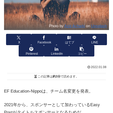
Photo by
Aziz Acharki
on
Unsplash
X
Facebook
はてブ
LINE
Pinterest
LinkedIn
コピー
2022.01.08
この記事は
約3分
で読めます。
EF Education-Nippoは、チーム名変更を発表。
2021年から、スポンサーとして加わっているEasy
Postがタイトルスポンサーとなるためだ。