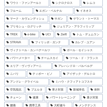
ワウト・ファンアールト
シクロクロス
レムコ
フルーム
エガン・ベルナル
イネオス
マーク・カヴェンディシュ
サガン
ゲラント・トーマス
プリモシュ・ログリッチ
ジュリアン・アラフィリップ
TREK
e-bike
UCI
Zwift
トム・デュムラン
STRAVA
フィリッポ・ガンナ
カレブ・ユアン
ヴィクトール・カンペナールツ
ポール・セイシャス
パワーメーター
チームスカイ
ツール・ド・フランス
エリア・ヴィヴィアーニ
アレハンドロ・バルベルデ
ニバリ
ティボー・ピノ
アイザック・デルトロ
アンドレ・グライペル
ミハウ・クフィアトコフスキ
空気抵抗
ブエルタ
寒さ対策
新城幸也
体幹
チェーン
健康
パワートレーニング
暑さ対策
腰痛
携帯工具
大町健斗
メンテナンス