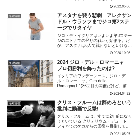
の勝利は ツアー・オブ・オマーン第2ス
2022.05.06
テージ 優勝 UAEツアー第2ステージ
優勝 ミラノ～トリノ 優勝...
アスタナを襲う悲劇 アレクサン
海外情報
ドル・ウラソフまでジロ第2ステ
ージでリタイヤ
ジロ・デ・イタリアはいよいよ第3ステー
ジのエトナでの登りの戦いが始まる。だ
が、アスタナは6人で戦わないといけな
い。なんと第2ステージでアレクサンド
2020.10.05
ル・ウラソフがリタイヤしてしまったの
だ。次々にアスタナを襲う悲劇、エース
2024 ジロ・デル・ロマーニャ
海外情報
のヤコブ・フルサンを守...
プロ初勝利を飾ったのは?
イタリアのワンデーレース、ジロ・デ
ル・ロマーニャ。Giro della
Romagna(1.1)86回目の開催だけど、前回
開催は2011年。実に13年ぶりの復活レー
2024.04.22
ス。ルーゴ～テッラ・デル・ソーレ
196km決勝は、テッラ・デル・ソーレで
クリス・フルームは辞めろという
海外情報
の...
批判に動画で反撃!
クリス・フルームは、すでに2年前になろ
うといている クリテリウム・デュ・ドー
フィネでのケガからの回復を目指してい
る。あれだけのケガをしてからの回復な
2021.05.07
ので時間がかかるのは当たり前だ。だけ