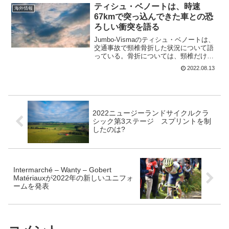
ど、ツイッターなどでの批判は少しずつ
ティシュ・ベノートは、時速
海外情報
大きくなっているのも...
67kmで突っ込んできた車との恐
ろしい衝突を語る
Jumbo-Vismaのティシュ・ベノートは、
交通事故で頸椎骨折した状況について語
っている。骨折については、頸椎だけで
なく肋骨も骨折しているようだ。少しず
2022.08.13
れていたら下半身不随に命の危険もあっ
ことも語っている。すでに自分で退院し
てベルギーに戻...
2022ニュージーランドサイクルクラ
シック第3ステージ スプリントを制
したのは?
Intermarché – Wanty – Gobert
Matériauxが2022年の新しいユニフォ
ームを発表