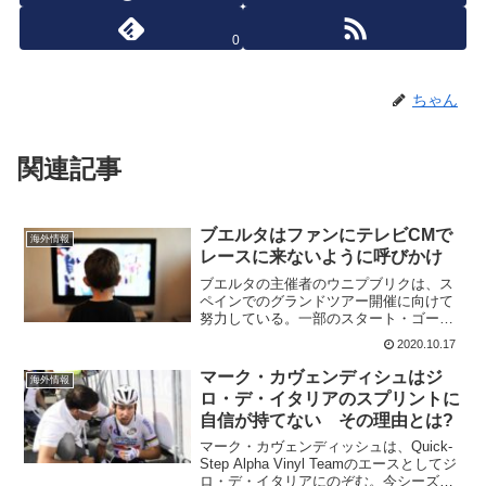
0
ちゃん
関連記事
ブエルタはファンにテレビCMで
海外情報
レースに来ないように呼びかけ
ブエルタの主催者のウニプブリクは、ス
ペインでのグランドツアー開催に向けて
努力している。一部のスタート・ゴール
でのファンの観戦の禁止。有名な山岳で
2020.10.17
の道路からの観戦は出来ない。完全に密
室でのレース開催を目指している。ブエ
マーク・カヴェンディシュはジ
海外情報
ルタでは前例のないテレビ...
ロ・デ・イタリアのスプリントに
自信が持てない その理由とは?
マーク・カヴェンディッシュは、Quick-
Step Alpha Vinyl Teamのエースとしてジ
ロ・デ・イタリアにのぞむ。今シーズン