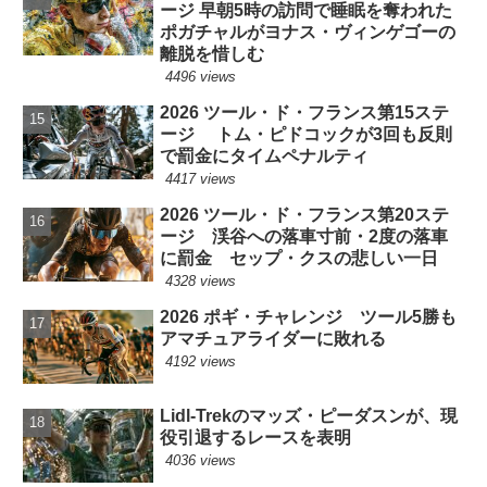
ージ 早朝5時の訪問で睡眠を奪われた
ポガチャルがヨナス・ヴィンゲゴーの
離脱を惜しむ
4496 views
2026 ツール・ド・フランス第15ステ
ージ トム・ピドコックが3回も反則
で罰金にタイムペナルティ
4417 views
2026 ツール・ド・フランス第20ステ
ージ 渓谷への落車寸前・2度の落車
に罰金 セップ・クスの悲しい一日
4328 views
2026 ポギ・チャレンジ ツール5勝も
アマチュアライダーに敗れる
4192 views
Lidl-Trekのマッズ・ピーダスンが、現
役引退するレースを表明
4036 views