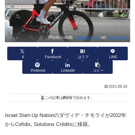
Photo credit:
waterboyzoo
on
Visualhunt
X
Facebook
はてブ
LINE
Pinterest
LinkedIn
コピー
2021.08.18
この記事は
約2分
で読めます。
Israel Start-Up Nationのダヴィデ・チモライが2022年
からCofidis, Solutions Créditsに移籍。