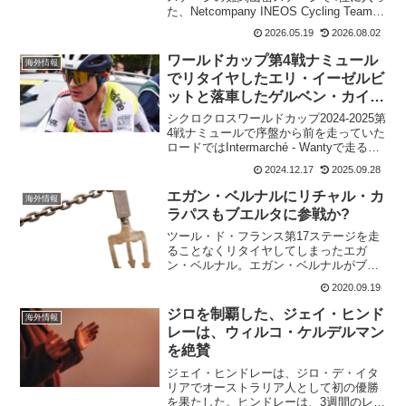
た、Netcompany INEOS Cycling Teamの
テイメン・アレンスマン。一つ順位を上
2026.05.19
2026.08.02
げて総合6位に浮上し、いよいよ彼の得意
分野である個人タイムトライ...
ワールドカップ第4戦ナミュール
海外情報
でリタイヤしたエリ・イーゼルビ
ットと落車したゲルベン・カイパ
ースの様子
シクロクロスワールドカップ2024-2025第
4戦ナミュールで序盤から前を走っていた
ロードではIntermarché - Wantyで走るゲ
ルベン・カイパースが落車。落車の様子
2024.12.17
2025.09.28
は撮影されていないけれど、座っている
様子はカメラで写されていた。...
エガン・ベルナルにリチャル・カ
海外情報
ラパスもブエルタに参戦か?
ツール・ド・フランス第17ステージを走
ることなくリタイヤしてしまったエガ
ン・ベルナル。エガン・ベルナルがブエ
ルタに出場するというのは、前から言わ
2020.09.19
れていたこと。だが、ここにきて第18ス
テージで山岳賞を獲得したリチャル・カ
ジロを制覇した、ジェイ・ヒンド
海外情報
ラパスもブエルタに出場...
レーは、ウィルコ・ケルデルマン
を絶賛
ジェイ・ヒンドレーは、ジロ・デ・イタ
リアでオーストラリア人として初の優勝
を果たした。ヒンドレーは、3週間のレー