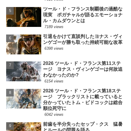
ツール・ド・フランス制覇後の過酷な
現実 ポガチャルが語るエモーショナ
ル・カムダウンとは
7189 views
引退をかけて直談判したヨナス・ヴィ
ンゲゴーが勝ち取った持続可能な改革
6398 views
2026 ツール・ド・フランス第11ステ
ージ ヨナス・ヴィンゲゴーは何故追
わなかったのか?
6154 views
2026 ツール・ド・フランス第18ステ
ージ ブラックリストに載っていると
分かっていたトム・ピドコックは総合
順位死守に
6042 views
前歯を半分失ったセップ・クス 猛暑
とルールの問題を語る