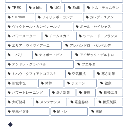
TREK
e-bike
UCI
Zwift
トム・デュムラン
STRAVA
フィリッポ・ガンナ
カレブ・ユアン
ヴィクトール・カンペナールツ
ポール・セイシャス
パワーメーター
チームスカイ
ツール・ド・フランス
エリア・ヴィヴィアーニ
アレハンドロ・バルベルデ
ニバリ
ティボー・ピノ
アイザック・デルトロ
アンドレ・グライペル
ブエルタ
ミハウ・クフィアトコフスキ
空気抵抗
寒さ対策
新城幸也
体幹
チェーン
健康
パワートレーニング
暑さ対策
腰痛
携帯工具
大町健斗
メンテナンス
応急修繕
糖質制限
弱虫ペダル
筋トレ
腹筋