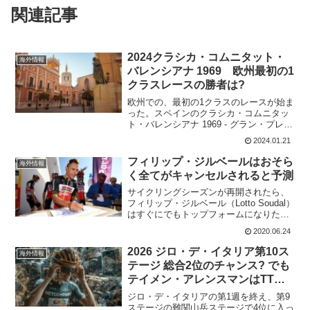
関連記事
2024クラシカ・コムニタット・
海外情報
バレンシアナ 1969 欧州最初の1
クラスレースの勝者は?
欧州での、最初の1クラスのレースが始ま
った。スペインのクラシカ・コムニタッ
ト・バレンシアナ 1969 - グラン・プレ
ミ・ヴァレンシア。Clàssica Comunitat
2024.01.21
Valenciana 1969 - Gran Premi Valè...
フィリップ・ジルベールはおそら
海外情報
く全てがキャンセルされると予測
サイクリングシーズンが再開されたら、
フィリップ・ジルベール（Lotto Soudal）
はすぐにでもトップフォームになりたい
と考えている。最初のゴールのミラノ・
2020.06.24
サンレモに向けてすでにレースをしてい
ることが重要になる。とモニュメントハ
2026 ジロ・デ・イタリア第10ス
海外情報
ンターは語...
テージ 総合2位のチャンス? でも
テイメン・アレンスマンはTTを
楽しみでないという理由とは?
ジロ・デ・イタリアの第1週を終え、第9
ステージの難関山岳ステージで4位に入っ