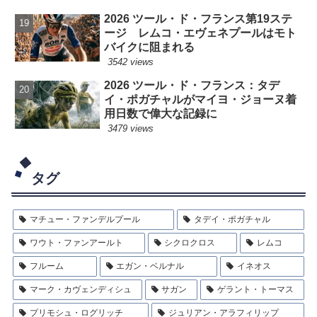
2026 ツール・ド・フランス第19ステ
ージ レムコ・エヴェネプールはモト
バイクに阻まれる
3542 views
2026 ツール・ド・フランス：タデ
イ・ポガチャルがマイヨ・ジョーヌ着
用日数で偉大な記録に
3479 views
タグ
マチュー・ファンデルプール
タデイ・ポガチャル
ワウト・ファンアールト
シクロクロス
レムコ
フルーム
エガン・ベルナル
イネオス
マーク・カヴェンディシュ
サガン
ゲラント・トーマス
プリモシュ・ログリッチ
ジュリアン・アラフィリップ