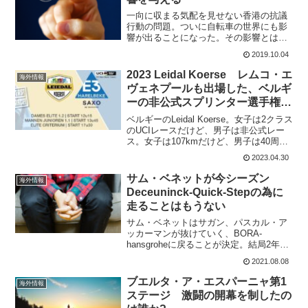
一向に収まる気配を見せない香港の抗議
行動の問題。ついに自転車の世界にも影
響が出ることになった。その影響とは、
香港で開催される予定となっていた
2019.10.04
Hammer Hong Kongが中止になってしま
ったこと。楽しみにしていた香港の自転
2023 Leidal Koerse レムコ・エ
海外情報
車ファンには残...
ヴェネプールも出場した、ベルギ
ーの非公式スプリンター選手権の
勝者は?
ベルギーのLeidal Koerse。女子は2クラス
のUCIレースだけど、男子は非公式レー
ス。女子は107kmだけど、男子は40周の
周回コースで行われた。2023 Leidal
2023.04.30
Koerseプロレースではないけれど、多く
のトップスプリンター...
サム・ベネットが今シーズン
海外情報
Deceuninck-Quick-Stepの為に
走ることはもうない
サム・ベネットはサガン、パスカル・ア
ッカーマンが抜けていく、BORA-
hansgroheに戻ることが決定。結局2年
間、Deceuninck-Quick-Stepで走ったこと
2021.08.08
になる。2年間の勝利数は14。2020ツー
ル・ド・フランスでは、元チ...
ブエルタ・ア・エスパーニャ第1
海外情報
ステージ 激闘の開幕を制したの