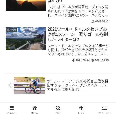
は誰か?
いよいよブエルタが開幕だ。ブエルタ開
幕にあたっては大きくコースが変更さ
れ、スペイン国内だけのレースとなっ
た。オランダからの開幕も中止。ポルト
2020.10.21
ガルでのステージも中止となっている。
さらにコロナ対策のためにテレビ観戦を
2021ツール・ド・ルクセンブル
海外情報
呼び掛けている。選手ではヘス...
ク第1ステージ 登りゴールを制
したライダーは?
ツール・ド・ルクセンブルグは1935年か
ら開催。1940年と1944年の2回だけキャ
ンセルされている。UCIプロシリーズで5
ステージで争われる。昨年優勝のUAE
2021.09.14
2021.09.15
Team Emiratesのディエゴ・ウリッシは
いないが、2019総合優勝のヘ...
ツール・ド・フランスの総合上位を目
指すジャック・ヘイグがタイムトライ
アル強化に取り組む
Saliceからイタリア国旗をイメージし
た022 ITA WHITEサングラス登場
メニュー
ホーム
検索
トップ
サイドバー