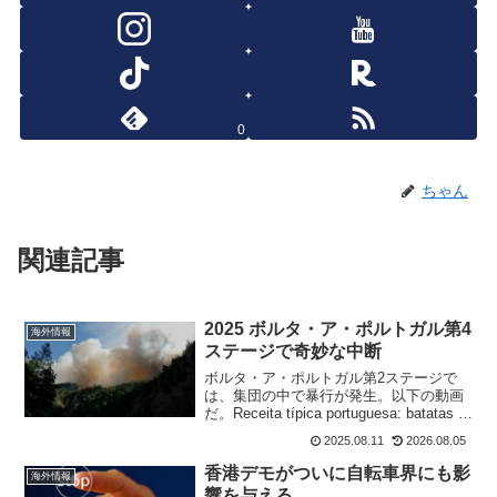
0
ちゃん
関連記事
2025 ボルタ・ア・ポルトガル第4
海外情報
ステージで奇妙な中断
ボルタ・ア・ポルトガル第2ステージで
は、集団の中で暴行が発生。以下の動画
だ。Receita típica portuguesa: batatas a
murro 🥊#VoltaPortugal
2025.08.11
2026.08.05
pic.twitter.com/BA5JCPY...
香港デモがついに自転車界にも影
海外情報
響を与える