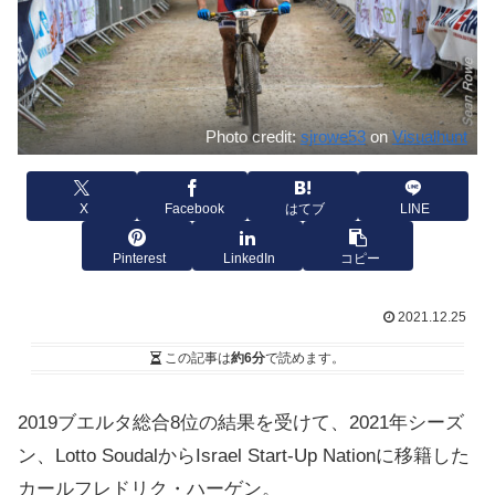
Photo credit:
sjrowe53
on
Visualhunt
X
Facebook
はてブ
LINE
Pinterest
LinkedIn
コピー
2021.12.25
この記事は
約6分
で読めます。
2019ブエルタ総合8位の結果を受けて、2021年シーズ
ン、Lotto SoudalからIsrael Start-Up Nationに移籍した
カールフレドリク・ハーゲン。