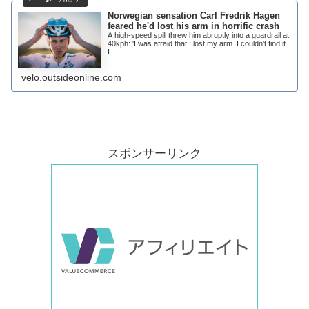
Norwegian sensation Carl Fredrik Hagen
feared he'd lost his arm in horrific crash
A high-speed spill threw him abruptly into a guardrail at
40kph: 'I was afraid that I lost my arm. I couldn't find it.
I...
velo.outsideonline.com
スポンサーリンク