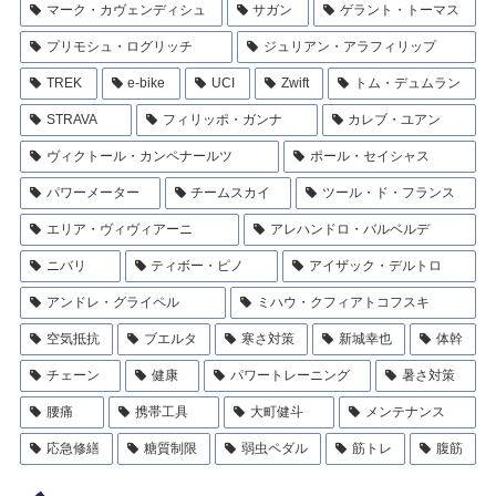
マーク・カヴェンディシュ
サガン
ゲラント・トーマス
プリモシュ・ログリッチ
ジュリアン・アラフィリップ
TREK
e-bike
UCI
Zwift
トム・デュムラン
STRAVA
フィリッポ・ガンナ
カレブ・ユアン
ヴィクトール・カンペナールツ
ポール・セイシャス
パワーメーター
チームスカイ
ツール・ド・フランス
エリア・ヴィヴィアーニ
アレハンドロ・バルベルデ
ニバリ
ティボー・ピノ
アイザック・デルトロ
アンドレ・グライペル
ミハウ・クフィアトコフスキ
空気抵抗
ブエルタ
寒さ対策
新城幸也
体幹
チェーン
健康
パワートレーニング
暑さ対策
腰痛
携帯工具
大町健斗
メンテナンス
応急修繕
糖質制限
弱虫ペダル
筋トレ
腹筋