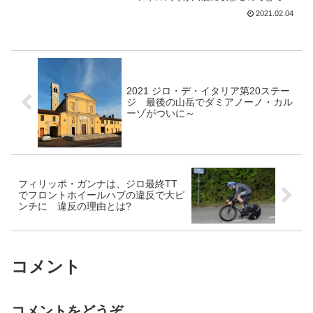
便利だ。ただ、K-Edgeのオリジナルマウ
2021.02.04
ントがデビューした時に、まだGarminの
サイクルコンピューターも小さかった。
それ以来...
2021 ジロ・デ・イタリア第20ステー
ジ 最後の山岳でダミアノーノ・カル
ーゾがついに～
フィリッポ・ガンナは、ジロ最終TT
でフロントホイールハブの違反で大ピ
ンチに 違反の理由とは?
コメント
コメントをどうぞ