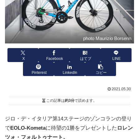
photo Maurizio Borserin
X
Facebook
はてブ
LINE
Pinterest
LinkedIn
コピー
2021.05.30
この記事は
約3分
で読めます。
ジロ・デ・イタリア第14ステージのゾンコランの登り
で
EOLO-Kometa
に待望の1勝をプレゼントした
ロレン
ツォ・フォルトゥナート。