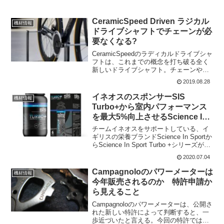
CeramicSpeed Driven ラジカル
機材情報
ドライブシャフトでチェーンが必
要なくなる?
CeramicSpeedのラディカルドライブシャ
フトは、これまでの概念を打ち破る全く
新しいドライブシャフト。チェーンやデ
ィレーラーがいらないというのだから驚
2019.08.28
き?昨年、ユーロバイクショーで発表され
たCeramicSpeed Drivenは、ス...
イネオスのスポンサーSIS
機材情報
Turbo+から室内パフォーマンス
を最大5%向上させるScience In
Sport Turbo +シリーズ発売
チームイネオスをサポートしている、イ
ギリスの栄養ブランドScience In Sportか
らScience In Sport Turbo +シリーズが発
売された。これは、盛んになっている室
2020.07.04
内スボーツにおいて、パフォーマンをあ
げるように作られ...
Campagnoloのパワーメーターは
機材情報
今年販売されるのか 特許申請か
ら見えること
Campagnoloのパワーメーターは、公開さ
れた新しい特許によって判断すると、一
歩近づいたと言える。今回の特許では