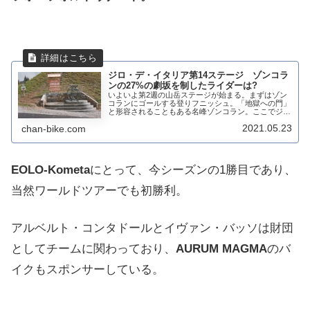
ジロ・デ・イタリア第14ステージ ゾンコラ
ンの27%の劇坂を制したライダーは?
いよいよ第2週の山岳ステージが始まる。まずはゾン
コランにゴールする登りフニッシュ。「地獄への門」
と形容されることもある名峰ゾンコラン。ここでジロ
で勝つ選手が間違いなく見えてくる。第1週は天候に
2021.05.23
chan-bike.com
左右されクライマーの実力が発揮できないステージ
が...
EOLO-Kometa
にとって、今シーズンの1勝目であり、
当然ワールドツアーでも初勝利。
アルベルト・コンタドールとイヴァン・バッソは財団
としてチームに関わっており、
AURUM MAGMA
のバ
イクもスポンサーしている。