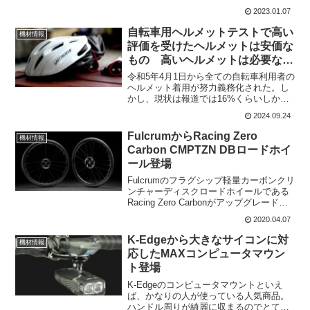
「複合材料で作られた自転車部品と関連
2023.01.07
する製造工程」を対象とし、Campagnolo
が「バワー測定装置」にリンクしたプリ
自転車用ヘルメットテストで高い
機材情報
ント回...
評価を受けたヘルメットは安価な
もの 高いヘルメットは必要な
い?
令和5年4月1日から全ての自転車利用者の
ヘルメット着用が努力義務化された。し
かし、現状は報道では16%くらいしか着
用していないそうだ。一般の人だと、ど
2024.09.24
んなヘルメットが良いのか中々分かりに
くい。サイクリングを趣味とする人で
FulcrumからRacing Zero
機材情報
も、実際にヘルメット...
Carbon CMPTZN DBロードホイ
ール登場
Fulcrumのフラグシップ軽量カーボンクリ
ンチャーディスクロードホイールである
Racing Zero Carbonがアップグレードさ
れてRacing Zero Carbon CMPTZN DBと
2020.04.07
してリリースされた。Racing Zero ...
K-Edgeから大きなサイコンに対
機材情報
応したMAXコンピュータマウン
ト登場
K-Edgeのコンピュータマウントといえ
ば、かなりの人が使っている人気商品。
ハンドル周りが綺麗に収まるのでとても