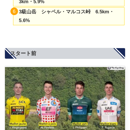
3km・5.9%
3級山岳
シャペル・マルコス
峠 6.5km・
5.6%
スタート前