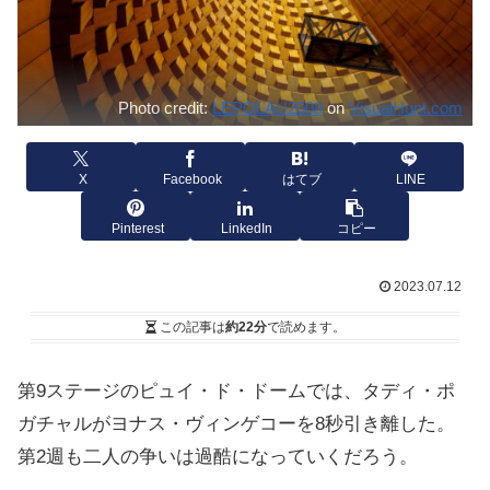
Photo credit:
LEPOLAU2008
on
VisualHunt.com
X
Facebook
はてブ
LINE
Pinterest
LinkedIn
コピー
2023.07.12
この記事は
約22分
で読めます。
第9ステージのピュイ・ド・ドームでは、タディ・ポ
ガチャルがヨナス・ヴィンゲコーを8秒引き離した。
第2週も二人の争いは過酷になっていくだろう。