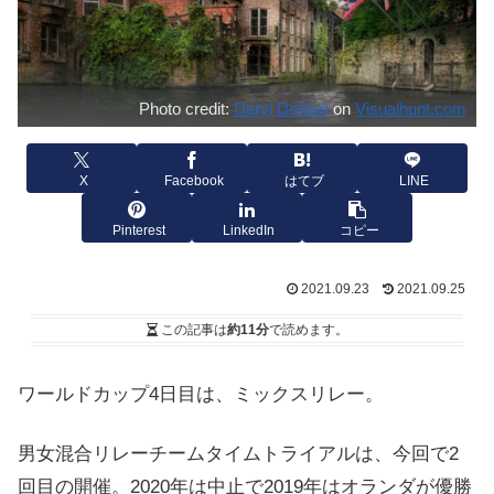
Photo credit:
Daryl DeHart
on
Visualhunt.com
X
Facebook
はてブ
LINE
Pinterest
LinkedIn
コピー
2021.09.23
2021.09.25
この記事は
約11分
で読めます。
ワールドカップ4日目は、ミックスリレー。
男女混合リレーチームタイムトライアルは、今回で2
回目の開催。2020年は中止で2019年はオランダが優勝