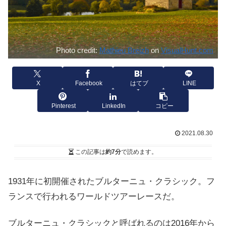
Photo credit:
Mathieu Breizh
on
VisualHunt.com
X
Facebook
はてブ
LINE
Pinterest
LinkedIn
コピー
2021.08.30
この記事は
約7分
で読めます。
1931年に初開催されたブルターニュ・クラシック。フ
ランスで行われるワールドツアーレースだ。
ブルターニュ・クラシックと呼ばれるのは2016年から