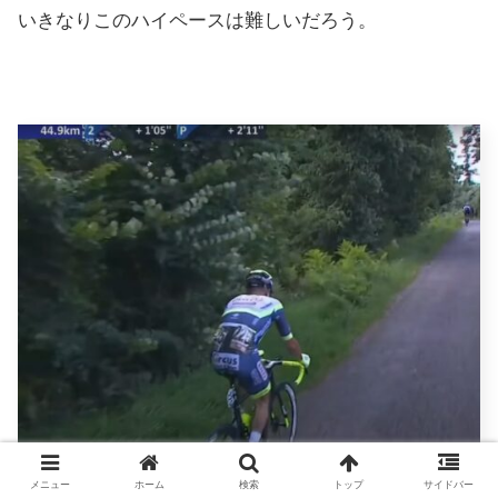
いきなりこのハイペースは難しいだろう。
メニュー
ホーム
検索
トップ
サイドバー
残り44.9kmで、先頭を走っていたクインテン・ハーマ