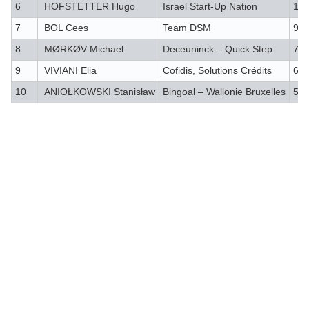
6
HOFSTETTER Hugo
Israel Start-Up Nation
115
7
BOL Cees
Team DSM
95
8
MØRKØV Michael
Deceuninck – Quick Step
75
9
VIVIANI Elia
Cofidis, Solutions Crédits
60
10
ANIOŁKOWSKI Stanisław
Bingoal – Wallonie Bruxelles
50