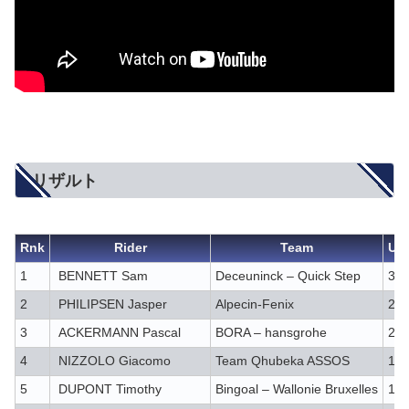
リザルト
Rnk
Rider
Team
UC
1
BENNETT Sam
Deceuninck – Quick Step
30
2
PHILIPSEN Jasper
Alpecin-Fenix
25
3
ACKERMANN Pascal
BORA – hansgrohe
21
4
NIZZOLO Giacomo
Team Qhubeka ASSOS
17
5
DUPONT Timothy
Bingoal – Wallonie Bruxelles
12