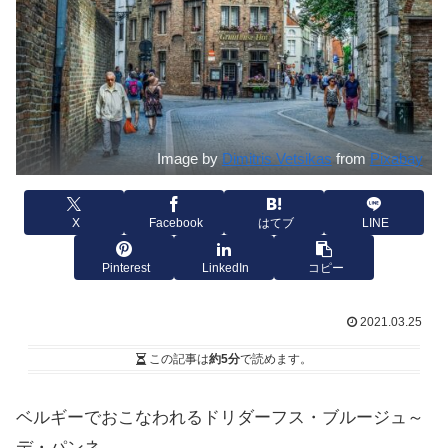
Image by
Dimitris Vetsikas
from
Pixabay
X
Facebook
はてブ
LINE
Pinterest
LinkedIn
コピー
2021.03.25
この記事は
約5分
で読めます。
ベルギーでおこなわれるドリダーフス・ブルージュ～
デ・パンネ。