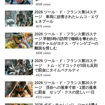
4698 views
2026 ツール・ド・フランス第14ステ
ージ 車両に妨害されたレムコ・エヴ
ェネプール
4676 views
2026 ツール・ド・フランス第15ステ
ージ 早朝5時の訪問で睡眠を奪われた
ポガチャルがヨナス・ヴィンゲゴーの
離脱を惜しむ
4498 views
2026 ツール・ド・フランス第15ステ
ージ トム・ピドコックが3回も反則
で罰金にタイムペナルティ
4424 views
2026 ツール・ド・フランス第20ステ
ージ 渓谷への落車寸前・2度の落車
に罰金 セップ・クスの悲しい一日
4333 views
2026 ポギ・チャレンジ ツール5勝も