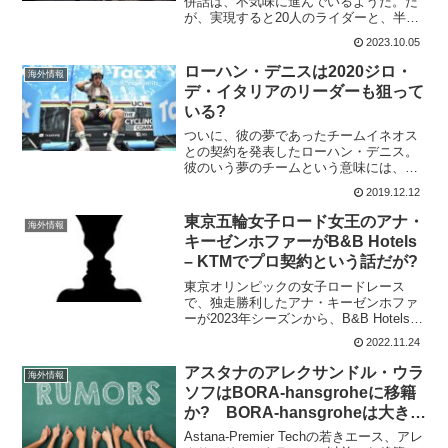
併話は、不気味に進んでいるようだ。だ
が、実現すると20人のライダーと、半分
のスタッフの職がなくなることになる。
2023.10.05
これについて、Soudal - Quick StepのGM
パトリ...
ローハン・デニスは2020ジロ・
海外情報
デ・イタリアのリーダーも狙って
いる?
ついに、彼の夢であったチームイネオス
との契約を発表したローハン・デニス。
彼のいう夢のチームという意味には、彼
の完璧主義をかなえることも含まれてお
2019.12.12
り、常にチームにプッシュし続けるとも
言っている。そして、彼の発言の中には
東京五輪女子ロード女王のアナ・
海外情報
ジロ・デ・イタリアのタイ...
キーゼンホファーがB&B Hotels
– KTMでプロ契約という話だが?
東京オリンピックの女子ロードレース
で、独走勝利したアナ・キーゼンホファ
ーが2023年シーズンから、B&B Hotels -
KTMで走るというニュースが数日前に出
2022.11.24
ていた。ただ、B&B Hotels - KTMからの
発表は、未だない。これは、...
アスタナのアレクサンドル・ウラ
海外情報
ソフはBORA-hansgroheに移籍
か? BORA-hansgroheは大きく
変貌する
Astana-Premier Techの若きエース、アレ