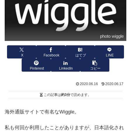
photo wiggle
X
Facebook
はてブ
LINE
Pinterest
LinkedIn
コピー
2020.06.16
2020.06.17
この記事は
約3分
で読めます。
海外通販サイトで有名なWiggle。
私も何回か利用したことがありますが、日本語化され