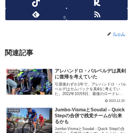
0
ちゃん
関連記事
アレハンドロ・バルベルデは真剣
海外情報
に復帰を考えていた
引退後わずか1年で、アレハンドロ・バル
ベルデはカムバックを真剣に考えてい
た。2022年10月8日、最後のロードレー
スとなったイル・ロンバルディアで6位で
2023.12.20
ゴールしたアレハンドロ・バルベルデ
は、現役復帰をすぐに考えていたそう
Jumbo-VismaとSoudal – Quick
海外情報
だ。現役復帰はあるの...
Stepの合併で残党チームが出来
るかも
Jumbo-VismaとSoudal - Quick Stepの合