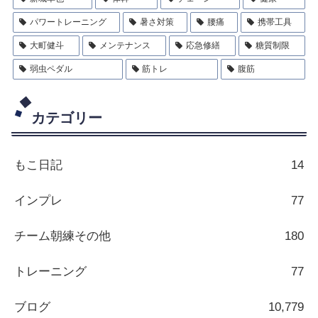
パワートレーニング
暑さ対策
腰痛
携帯工具
大町健斗
メンテナンス
応急修繕
糖質制限
弱虫ペダル
筋トレ
腹筋
カテゴリー
もこ日記
14
インプレ
77
チーム朝練その他
180
トレーニング
77
ブログ
10,779