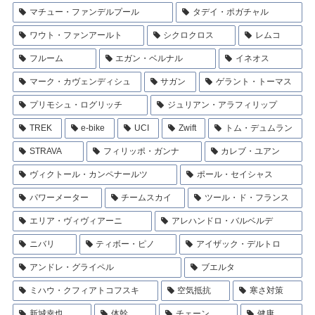
マチュー・ファンデルプール
タデイ・ポガチャル
ワウト・ファンアールト
シクロクロス
レムコ
フルーム
エガン・ベルナル
イネオス
マーク・カヴェンディシュ
サガン
ゲラント・トーマス
プリモシュ・ログリッチ
ジュリアン・アラフィリップ
TREK
e-bike
UCI
Zwift
トム・デュムラン
STRAVA
フィリッポ・ガンナ
カレブ・ユアン
ヴィクトール・カンペナールツ
ポール・セイシャス
パワーメーター
チームスカイ
ツール・ド・フランス
エリア・ヴィヴィアーニ
アレハンドロ・バルベルデ
ニバリ
ティボー・ピノ
アイザック・デルトロ
アンドレ・グライペル
ブエルタ
ミハウ・クフィアトコフスキ
空気抵抗
寒さ対策
新城幸也
体幹
チェーン
健康