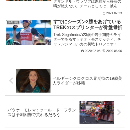
クサンドル・ウラソフは以前から移籍の
噂が絶えない。チームとしては、彼をエ
ースとして留めておきたいが、チーム事
2021.07.23
情が厳しい。シーズン途中でイネオスに
移籍という噂もあったほどだ。アレクサ
すでにシーズン2勝をあげている
海外情報
ンド...
TREKのスプリンターが骨盤骨折
Trek-Segafredoの23歳の若手期待のライ
ダーであるマッテオ・モスケッティ。チ
ャレンジマヨルカの初戦トロフェオ・フ
ェラニチ〜セス・サリーナス〜カンポ
2020.02.08
2020.06.06
ス〜プレラスで嬉しい復活勝利を飾った
のは、つい先日。なんと、マッテオ・モ
スケッティ...
ベルギーシクロクロス界期待の19歳美
人ライダーが移籍
バウケ・モレマ : ツール・ド・フラン
スは予測困難で荒れるだろう