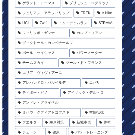
ゲラント・トーマス
プリモシュ・ログリッチ
ジュリアン・アラフィリップ
TREK
e-bike
UCI
Zwift
トム・デュムラン
STRAVA
フィリッポ・ガンナ
カレブ・ユアン
ヴィクトール・カンペナールツ
ポール・セイシャス
パワーメーター
チームスカイ
ツール・ド・フランス
エリア・ヴィヴィアーニ
アレハンドロ・バルベルデ
ニバリ
ティボー・ピノ
アイザック・デルトロ
アンドレ・グライペル
ミハウ・クフィアトコフスキ
空気抵抗
ブエルタ
寒さ対策
新城幸也
体幹
チェーン
健康
パワートレーニング