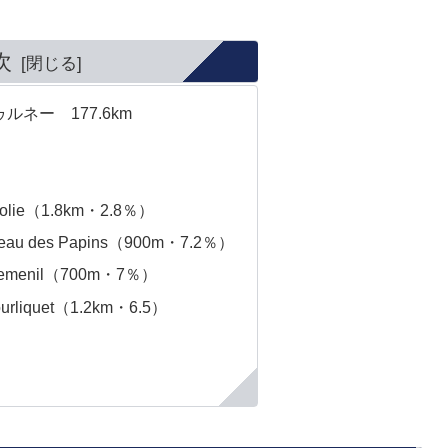
次
ネー 177.6km
ie（1.8km・2.8％）
 des Papins（900m・7.2％）
menil（700m・7％）
iquet（1.2km・6.5）