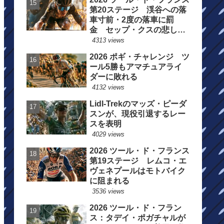
第20ステージ 渓谷への落
車寸前・2度の落車に罰
金 セップ・クスの悲しい
一日
4313 views
2026 ポギ・チャレンジ ツ
ール5勝もアマチュアライ
ダーに敗れる
4132 views
Lidl-Trekのマッズ・ピーダ
スンが、現役引退するレー
スを表明
4029 views
2026 ツール・ド・フランス
第19ステージ レムコ・エ
ヴェネプールはモトバイク
に阻まれる
3536 views
2026 ツール・ド・フラン
ス：タデイ・ポガチャルが