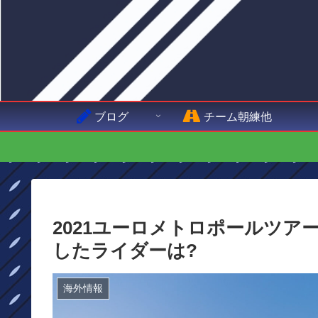
ブログ
チーム朝練他
2021ユーロメトロポールツ
したライダーは?
海外情報