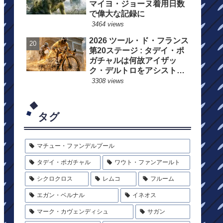
マイヨ・ジョーヌ着用日数
で偉大な記録に
3464 views
2026 ツール・ド・フランス
第20ステージ : タデイ・ポ
ガチャルは何故アイザッ
ク・デルトロをアシストし
たのか?
3308 views
タグ
マチュー・ファンデルプール
タデイ・ポガチャル
ワウト・ファンアールト
シクロクロス
レムコ
フルーム
エガン・ベルナル
イネオス
マーク・カヴェンディシュ
サガン