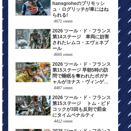
hansgroheのプリモッシ
ュ・ログリッチが車にはね
られる!
4671 views
2026 ツール・ド・フランス
第14ステージ 車両に妨害
されたレムコ・エヴェネプ
ール
4665 views
2026 ツール・ド・フランス
第15ステージ 早朝5時の訪
問で睡眠を奪われたポガチ
ャルがヨナス・ヴィンゲゴ
ーの離脱を惜しむ
4487 views
2026 ツール・ド・フランス
第15ステージ トム・ピド
コックが3回も反則で罰金
にタイムペナルティ
4412 views
2026 ツール・ド・フランス