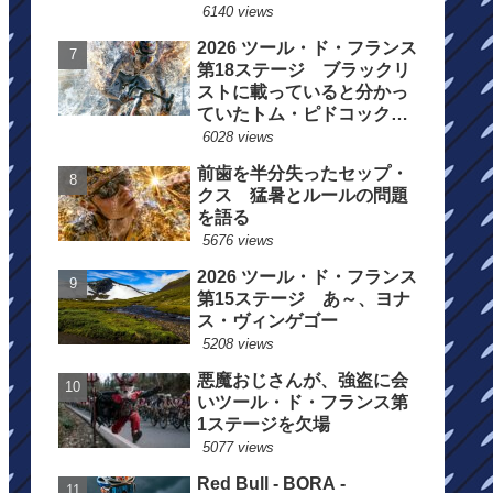
6140 views
2026 ツール・ド・フランス
第18ステージ ブラックリ
ストに載っていると分かっ
ていたトム・ピドコックは
総合順位死守に
6028 views
前歯を半分失ったセップ・
クス 猛暑とルールの問題
を語る
5676 views
2026 ツール・ド・フランス
第15ステージ あ～、ヨナ
ス・ヴィンゲゴー
5208 views
悪魔おじさんが、強盗に会
いツール・ド・フランス第
1ステージを欠場
5077 views
Red Bull - BORA -