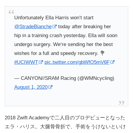
Unfortunately Ella Harris won’t start
@StradeBianche
today after breaking her
hip in a training crash yesterday. Ella will soon
undergo surgery. We‘re sending her the best
wishes for a full and speedy recovery. 💐
#UCIWWT
pic.twitter.com/gbWfO5mV6F
— CANYON//SRAM Racing (@WMNcycling)
August 1, 2020
2018 Zwift Academyで二人目のプロデビューとなった
エラ・ハリス。大腿骨骨折で、手術をうけないといけ