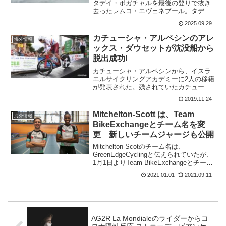
タデイ・ポガチャルを最後の登りで抜き
去ったレムコ・エヴェネプール。タデ
イ・ポガチャルに最大の屈辱を与えた素
2025.09.29
晴らしい走りだった。レムコは調子がい
い。誰もがレムコはロードでも何かやっ
カチューシャ・アルペシンのアレ
海外情報
てくれると思っていたはず。...
ックス・ダウセットが沈没船から
脱出成功!
カチューシャ・アルペシンから、イスラ
エルサイクリングアカデミーに2人の移籍
が発表された。残されていたカチューシ
ャ・アルペシンのメンバーの中から、英
2019.11.24
国TTチャンピオンのアレックス・ダウセ
ットとレト・フォレンシュタインが無事
Mitchelton-Scott は、Team
海外情報
に移籍完了となった。...
BikeExchangeとチーム名を変
更 新しいチームジャージも公開
Mitchelton-Scotのチーム名は、
GreenEdgeCyclingと伝えられていたが、
1月1日よりTeam BikeExchangeとチーム
名変更となったことを発表。それに合わ
2021.01.01
2021.09.11
せて、バイクスポンサーのビアンキのチ
ェレステカラーに合...
AG2R La Mondialeのライダーからコ