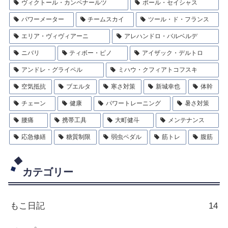
ヴィクトール・カンペナールツ
ポール・セイシャス
パワーメーター
チームスカイ
ツール・ド・フランス
エリア・ヴィヴィアーニ
アレハンドロ・バルベルデ
ニバリ
ティボー・ピノ
アイザック・デルトロ
アンドレ・グライペル
ミハウ・クフィアトコフスキ
空気抵抗
ブエルタ
寒さ対策
新城幸也
体幹
チェーン
健康
パワートレーニング
暑さ対策
腰痛
携帯工具
大町健斗
メンテナンス
応急修繕
糖質制限
弱虫ペダル
筋トレ
腹筋
カテゴリー
もこ日記
14