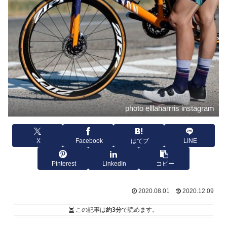
photo elllaharrris instagram
X
Facebook
はてブ
LINE
Pinterest
LinkedIn
コピー
2020.08.01
2020.12.09
この記事は
約3分
で読めます。