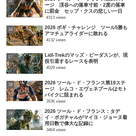
ージ 渓谷への落車寸前・2度の落車
に罰金 セップ・クスの悲しい一日
4313 views
2026 ポギ・チャレンジ ツール5勝も
アマチュアライダーに敗れる
4132 views
Lidl-Trekのマッズ・ピーダスンが、現
役引退するレースを表明
4029 views
2026 ツール・ド・フランス第19ステ
ージ レムコ・エヴェネプールはモト
バイクに阻まれる
3536 views
2026 ツール・ド・フランス：タデ
イ・ポガチャルがマイヨ・ジョーヌ着
用日数で偉大な記録に
3464 views