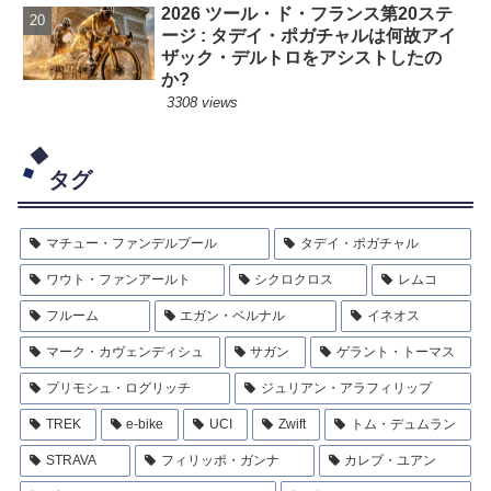
2026 ツール・ド・フランス第20ステ
ージ : タデイ・ポガチャルは何故アイ
ザック・デルトロをアシストしたの
か?
3308 views
タグ
マチュー・ファンデルプール
タデイ・ポガチャル
ワウト・ファンアールト
シクロクロス
レムコ
フルーム
エガン・ベルナル
イネオス
マーク・カヴェンディシュ
サガン
ゲラント・トーマス
プリモシュ・ログリッチ
ジュリアン・アラフィリップ
TREK
e-bike
UCI
Zwift
トム・デュムラン
STRAVA
フィリッポ・ガンナ
カレブ・ユアン