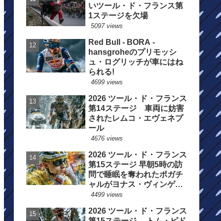
いツール・ド・フランス第
1ステージを欠場
5097 views
Red Bull - BORA -
hansgroheのプリモッシ
ュ・ログリッチが車にはね
られる!
4699 views
2026 ツール・ド・フランス
第14ステージ 車両に妨害
されたレムコ・エヴェネプ
ール
4676 views
2026 ツール・ド・フランス
第15ステージ 早朝5時の訪
問で睡眠を奪われたポガチ
ャルがヨナス・ヴィンゲゴ
ーの離脱を惜しむ
4499 views
2026 ツール・ド・フランス
第15ステージ トム・ピド