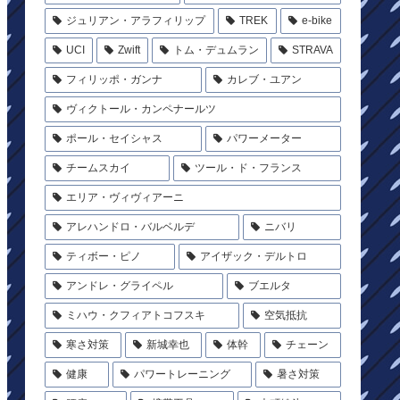
ジュリアン・アラフィリップ
TREK
e-bike
UCI
Zwift
トム・デュムラン
STRAVA
フィリッポ・ガンナ
カレブ・ユアン
ヴィクトール・カンペナールツ
ポール・セイシャス
パワーメーター
チームスカイ
ツール・ド・フランス
エリア・ヴィヴィアーニ
アレハンドロ・バルベルデ
ニバリ
ティボー・ピノ
アイザック・デルトロ
アンドレ・グライペル
ブエルタ
ミハウ・クフィアトコフスキ
空気抵抗
寒さ対策
新城幸也
体幹
チェーン
健康
パワートレーニング
暑さ対策