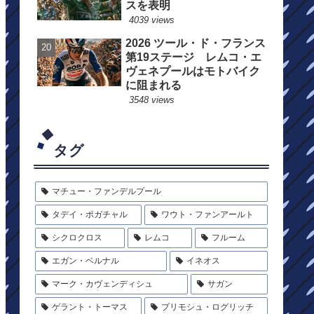
スを表明
4039 views
2026 ツール・ド・フランス
第19ステージ レムコ・エ
ヴェネプールはモトバイク
に阻まれる
3548 views
タグ
マチュー・ファンデルプール
タデイ・ポガチャル
ワウト・ファンアールト
シクロクロス
レムコ
フルーム
エガン・ベルナル
イネオス
マーク・カヴェンディシュ
サガン
ゲラント・トーマス
プリモシュ・ログリッチ