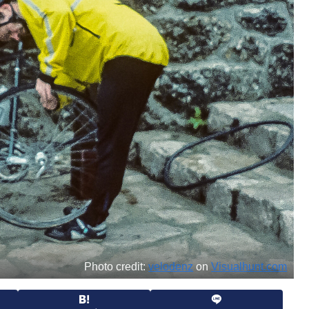
Photo credit:
velodenz
on
Visualhunt.com