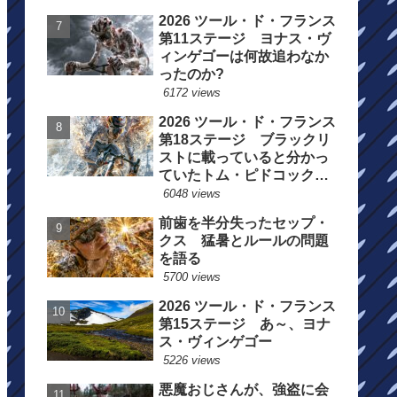
2026 ツール・ド・フランス
第11ステージ ヨナス・ヴ
ィンゲゴーは何故追わなか
ったのか?
6172 views
2026 ツール・ド・フランス
第18ステージ ブラックリ
ストに載っていると分かっ
ていたトム・ピドコックは
総合順位死守に
6048 views
前歯を半分失ったセップ・
クス 猛暑とルールの問題
を語る
5700 views
2026 ツール・ド・フランス
第15ステージ あ～、ヨナ
ス・ヴィンゲゴー
5226 views
悪魔おじさんが、強盗に会