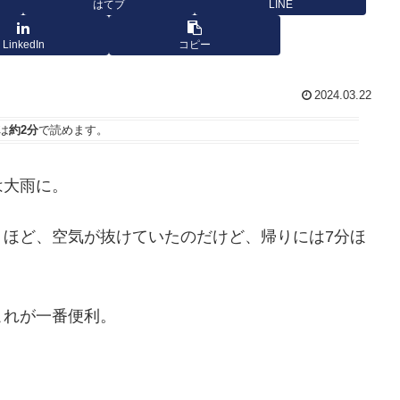
はてブ
LINE
LinkedIn
コピー
2024.03.22
は
約2分
で読めます。
は大雨に。
うほど、空気が抜けていたのだけど、帰りには7分ほ
これが一番便利。