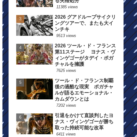
る失格処分
11385 views
2026 グアドループサイクリ
ングツアーで、またも大イ
ンチキ
9513 views
2026 ツール・ド・フランス
第11ステージ ヨナス・ヴ
ィンゲゴーがタデイ・ポガ
チャルを擁護
7625 views
ツール・ド・フランス制覇
後の過酷な現実 ポガチャ
ルが語るエモーショナル・
カムダウンとは
7202 views
引退をかけて直談判したヨ
ナス・ヴィンゲゴーが勝ち
取った持続可能な改革
6411 views