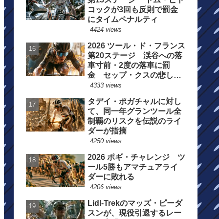
コックが3回も反則で罰金
にタイムペナルティ
4424 views
2026 ツール・ド・フランス
第20ステージ 渓谷への落
車寸前・2度の落車に罰
金 セップ・クスの悲しい
一日
4333 views
タデイ・ポガチャルに対し
て、同一年グランツール全
制覇のリスクを伝説のライ
ダーが指摘
4250 views
2026 ポギ・チャレンジ ツ
ール5勝もアマチュアライ
ダーに敗れる
4206 views
Lidl-Trekのマッズ・ピーダ
スンが、現役引退するレー