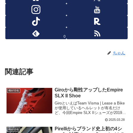
0
ちゃん
関連記事
Giroから剛性アップしたEmpire
機材情報
SLX II Shoe
GiroといえばTeam Visma | Lease a Bike
が使用しているヘルレットが有名だけ
ど、今回Empire SLX IIシューズが2019年
以来のアップデートとなった。上記のア
2025.03.28
イキャチ画像が以前のモデルだが、デザ
イン的にもすっ...
Pirelliからブランド史上初の4シ
機材情報