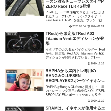
ーズン対応チューブレスタイヤP
ZERO Race TLR 4S登場
Pirelliは、一年中使用できるように設計さ
れたチューブレスレーシングタイヤ、P
Zero Race TLR 4S を発売。ブランドは、
新しいタイヤが4シーズンのすべての天候
2023.05.04
2024.01.24
で一貫したグリップを提供し、寒い日や
雨の日のために最適化されてい...
TRedから限定版TRed A03
機材情報
Titanium Ventiエディションが登
場
イタリアのカスタムバイクビルダーTRed
から、限定版TRed A03 Titanium Ventiエ
ディションが発売されている。フレーム
は完全に統合されたチタンフレーム。チ
2020.11.26
タンで内部ルーティングケーブルとする
のは難しいとされていたが、見事に...
RAPHAから屋内トレ専用の
機材情報
BANG＆OLUFSEN
BEOPLAYE8スポーツイヤホン登
場
RAPHAはBang＆Olufsenと提携して、屋
内トレーニング専用のBANG＆OLUFSEN
BEOPLAY E8スポーツイヤホンを発売。
Bang＆Olufsenは1925年デンマークで創
2020.11.10
業した、高級オーディオ・ビジュアルブ
ランド。Rap...
SRAMは、イネオスが使用するエ
機材情報