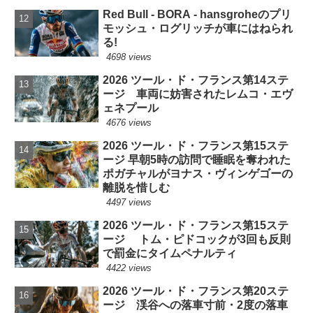
Red Bull - BORA - hansgroheのプリ
モッシュ・ログリッチが車にはねられ
る!
4698 views
2026 ツール・ド・フランス第14ステ
ージ 車両に妨害されたレムコ・エヴ
ェネプール
4676 views
2026 ツール・ド・フランス第15ステ
ージ 早朝5時の訪問で睡眠を奪われた
ポガチャルがヨナス・ヴィンゲゴーの
離脱を惜しむ
4497 views
2026 ツール・ド・フランス第15ステ
ージ トム・ピドコックが3回も反則
で罰金にタイムペナルティ
4422 views
2026 ツール・ド・フランス第20ステ
ージ 渓谷への落車寸前・2度の落車