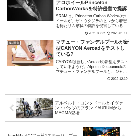
アロホイールPrinceton
CarbonWorksを特許侵害で提訴
SRAMは、Princeton Carbon Worksのホ
イールが、ザトウクジラのヒレから着想
を得たリム形状の特許を侵害していると
主張している。Princeton Carbon Works
2021.03.22
2025.01.11
のホイールといえばイネオスがタイムト
ライヤルで使用...
マチュー・ファンデルプールが新
機材情報
型CANYON Aeroadをテストし
ている?
CANYONは新しいAeroadの新型をテスト
しているようだ。Alpecin-Deceuninckの
マチュー・ファンデルプールと、ジャン
ニ・フェルメルシュが新型で走っている
2022.12.19
を投稿している。新型CANYON Aeroad2
年前に、CANYON...
アルベルト・コンタドールとイヴァ
ン・バッソのブランドAURUMから
MAGMA登場
BinckBankツアー第1ステージ ゴー