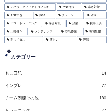
ミハウ・クフィアトコフスキ
空気抵抗
寒さ対策
新城幸也
体幹
チェーン
健康
パワートレーニング
暑さ対策
腰痛
携帯工具
大町健斗
メンテナンス
応急修繕
糖質制限
弱虫ペダル
筋トレ
腹筋
カテゴリー
もこ日記
14
インプレ
77
チーム朝練その他
180
トレーニング
77