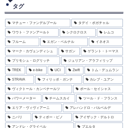
タグ
マチュー・ファンデルプール
タデイ・ポガチャル
ワウト・ファンアールト
シクロクロス
レムコ
フルーム
エガン・ベルナル
イネオス
マーク・カヴェンディシュ
サガン
ゲラント・トーマス
プリモシュ・ログリッチ
ジュリアン・アラフィリップ
TREK
e-bike
UCI
Zwift
トム・デュムラン
STRAVA
フィリッポ・ガンナ
カレブ・ユアン
ヴィクトール・カンペナールツ
ポール・セイシャス
パワーメーター
チームスカイ
ツール・ド・フランス
エリア・ヴィヴィアーニ
アレハンドロ・バルベルデ
ニバリ
ティボー・ピノ
アイザック・デルトロ
アンドレ・グライペル
ブエルタ