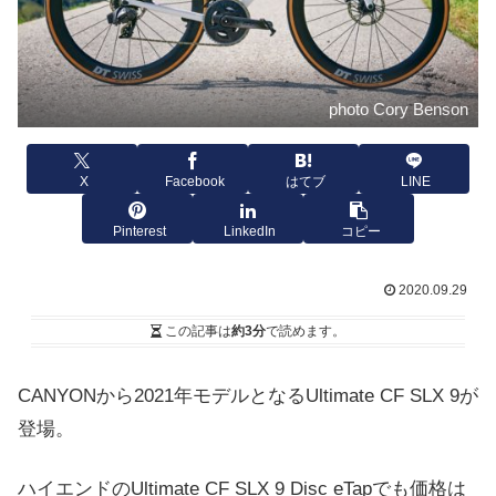
photo Cory Benson
X
Facebook
はてブ
LINE
Pinterest
LinkedIn
コピー
2020.09.29
この記事は
約3分
で読めます。
CANYONから2021年モデルとなるUltimate CF SLX 9が
登場。
ハイエンドのUltimate CF SLX 9 Disc eTapでも価格は