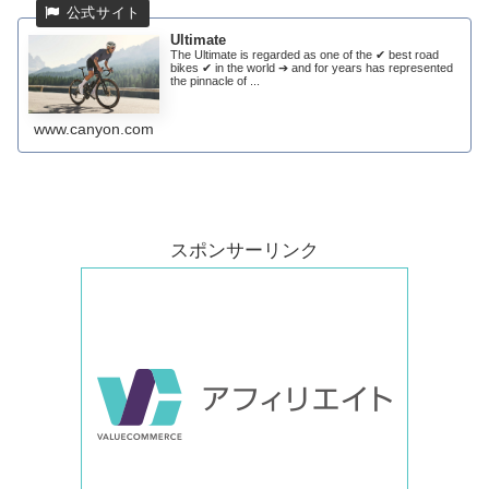
Ultimate
The Ultimate is regarded as one of the ✔ best road
bikes ✔ in the world ➔ and for years has represented
the pinnacle of ...
www.canyon.com
スポンサーリンク