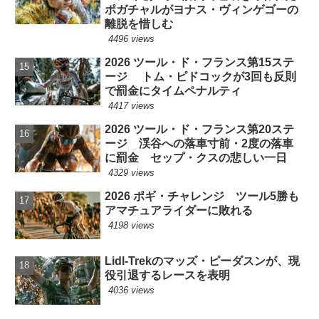
ポガチャルがヨナス・ヴィンゲゴーの
離脱を惜しむ
4496 views
2026 ツール・ド・フランス第15ステ
ージ トム・ピドコックが3回も反則
で罰金にタイムペナルティ
4417 views
2026 ツール・ド・フランス第20ステ
ージ 渓谷への落車寸前・2度の落車
に罰金 セップ・クスの悲しい一日
4329 views
2026 ポギ・チャレンジ ツール5勝も
アマチュアライダーに敗れる
4198 views
Lidl-Trekのマッズ・ピーダスンが、現
役引退するレースを表明
4036 views