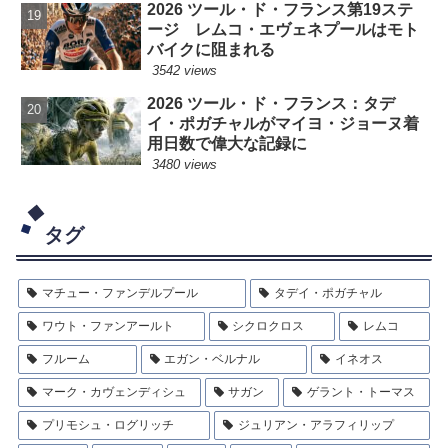
2026 ツール・ド・フランス第19ステ
ージ レムコ・エヴェネプールはモト
バイクに阻まれる
3542 views
2026 ツール・ド・フランス：タデ
イ・ポガチャルがマイヨ・ジョーヌ着
用日数で偉大な記録に
3480 views
タグ
マチュー・ファンデルプール
タデイ・ポガチャル
ワウト・ファンアールト
シクロクロス
レムコ
フルーム
エガン・ベルナル
イネオス
マーク・カヴェンディシュ
サガン
ゲラント・トーマス
プリモシュ・ログリッチ
ジュリアン・アラフィリップ