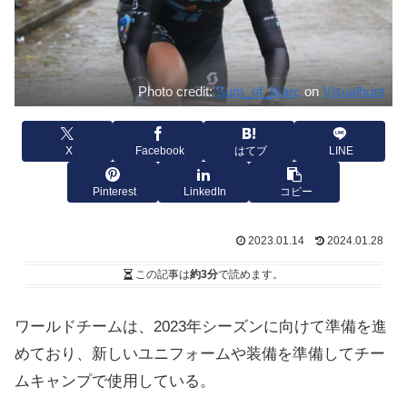
Photo credit:
Sum_of_Marc
on
Visualhunt
X
Facebook
はてブ
LINE
Pinterest
LinkedIn
コピー
2023.01.14
2024.01.28
この記事は
約3分
で読めます。
ワールドチームは、2023年シーズンに向けて準備を進
めており、新しいユニフォームや装備を準備してチー
ムキャンプで使用している。