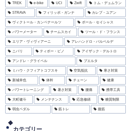
TREK
e-bike
UCI
Zwift
トム・デュムラン
STRAVA
フィリッポ・ガンナ
カレブ・ユアン
ヴィクトール・カンペナールツ
ポール・セイシャス
パワーメーター
チームスカイ
ツール・ド・フランス
エリア・ヴィヴィアーニ
アレハンドロ・バルベルデ
ニバリ
ティボー・ピノ
アイザック・デルトロ
アンドレ・グライペル
ブエルタ
ミハウ・クフィアトコフスキ
空気抵抗
寒さ対策
新城幸也
体幹
チェーン
健康
パワートレーニング
暑さ対策
腰痛
携帯工具
大町健斗
メンテナンス
応急修繕
糖質制限
弱虫ペダル
筋トレ
腹筋
カテゴリー