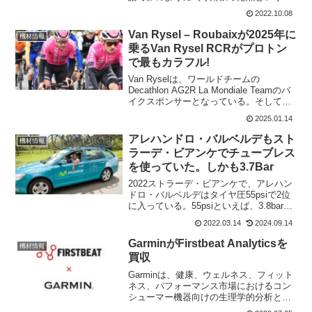
味がある。今回のSpeedmax CF SLX
2022.10.08
Hawaii LTDは、コナのアイアンマンに向
けて用意されたTTバイクで100台...
Van Rysel – Roubaixが2025年に
機材情報
乗るVan Rysel RCRがプロトン
で最もカラフル!
Van Ryselは、ワールドチームの
Decathlon AG2R La Mondiale Teamのバ
イクスポンサーとなっている。そして、
Van Ryselは、コンチネンタルチームVan
2025.01.14
Rysel - Roubaixのバイクスポンサーで...
アレハンドロ・バルベルデもスト
機材情報
ラーデ・ビアンケでチューブレス
を使っていた。しかも3.7Bar
2022ストラーデ・ビアンケで、アレハン
ドロ・バルベルデはタイヤ圧55psiで2位
に入っている。55psiといえば、3.8bar程
度で、かなり空気圧は低いと思われる。
2022.03.14
2024.09.14
だが、アレハンドロ・バルベルデは、引
退する前の最後のストラーデ・ビアンケ
GarminがFirstbeat Analyticsを
機材情報
で...
買収
Garminは、健康、ウェルネス、フィット
ネス、パフォーマンス市場におけるコン
シューマー機器向けの生理学的分析とメ
トリクスを提供する非公開企業、