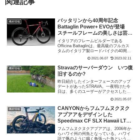
関連記事
バッタリンから40周年記念
機材情報
Battaglin Power+ EVOが登場
スチールフレームの美しさは芸術
品だ
イタリアのフレームビルダーである
Officina Battaglinは、最高級のフルカス
タムのイタリア製ロードバイクの40周年
記念限定版 Power+ EVOを発表。今年は
2021.06.07
2023.02.11
創業40周年と、ジョヴァンニ・バッタリ
ンが1981年ブエルタ・ア・エ...
Stravaのサーバーダウン いつ復
機材情報
旧するのか?
昨日紹介したインターフェースのアップ
デートがあったSTRAVA。一夜明けた今
日は、多くのユーザーがアクセスしたた
めか一部ユーザーが使えない状態になっ
2021.05.07
ている。新機能は、アスリートがアプリ
を使いやすくすることを目的している
CANYONからフムフムヌクヌク
機材情報
が、アクティビティをア...
アプアアをデザインした
Speedmax CF SLX Hawaii LTD
登場
フムフムヌクヌクアプアアは、2006年か
らハワイ州の州魚となっている。ハワイ
語で豚のように鳴く角張った魚という意