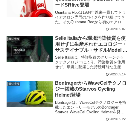
ードSRfive登場
Quintana Rooは1984年以来一貫してトラ
イアスロン専門のバイクを作り続けてき
た。そのQuintana Rooから初のエアロロ
ードSRfiveが登場。これまでのトライア
2020.05.07
スロンバイクで培われた技術を結集した
ブランド初のロードバイクと...
Selle Italiaから環境汚染物質を使
機材情報
用せずに生産されたエコロジー・
サステイナブル・サドルModel X
Leaf登場
Selle Italiaは、特許取得のグリーンテッ
クテクノロジーにより、汚染物質を使用
せず、環境に配慮した持続可能な生産プ
ロセスから生まれたModel X Leafを発
2022.05.14
表。Model X Leafは、緑の葉の模様から
インスピレーションを得た...
BontragerからWaveCelテクノロ
機材情報
ジー搭載のStarvos Cycling
Helmet登場
Bontragerは、WaveCelテクノロジーを搭
載したエントリーモデルのBontrager
Starvos WaveCel Cycling Helmetを発
売。WaveCelテクノロジーは1年前に発表
2020.05.22
された技術。ハイエンドヘルメットで
あ...