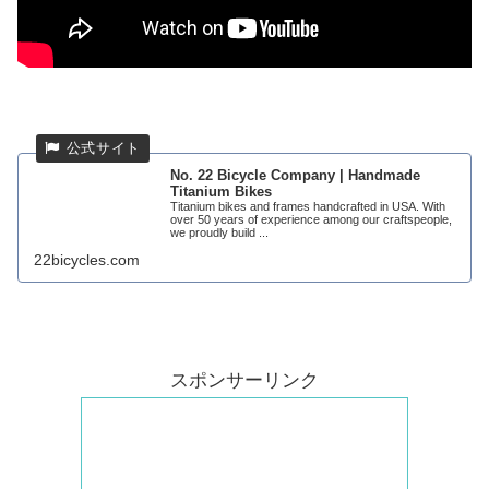
No. 22 Bicycle Company | Handmade
Titanium Bikes
Titanium bikes and frames handcrafted in USA. With
over 50 years of experience among our craftspeople,
we proudly build ...
22bicycles.com
スポンサーリンク