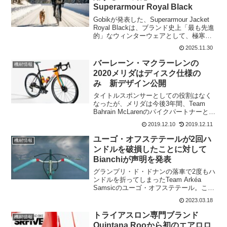
Superarmour Royal Black
Gobikが発表した、Superarmour Jacket
Royal Blackは、ブランド史上「最も先進
的」なウィンターウェアとして、極寒の
サイクリング環境に絶対的な防護を提供
2025.11.30
するために設計された、ユニセックスの
ヘビージャケット。Ins...
バーレーン・マクラーレンの
機材情報
2020メリダはディスク仕様の
み 新デザイン公開
タイトルスポンサーとしての役割はなく
なったが、メリダは今後3年間、Team
Bahrain McLarenのパイクパートナーとし
てのコミットメントを確認した。2020年
2019.12.10
2019.12.11
シーズンに向けて、メリダはバーレーン
マクラーレンチームに3つの自転車オプ...
ユーゴ・オフステテールが2回ハ
機材情報
ンドルを破損したことに対して
Bianchiが声明を発表
グランプリ・ド・ドナンの落車で2度もハ
ンドルを折ってしまったTeam Arkéa
Samsicのユーゴ・オフステテール。これ
について、本人もTeam Arkéa Samsicは
2023.03.18
何も言っていない。だが、Bianchiは自社
のハンドルについて声...
トライアスロン専門ブランド
機材情報
Quintana Rooから初のエアロロ