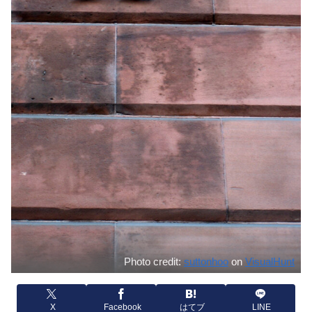
Photo credit:
suttonhoo
on
VisualHunt
X
Facebook
はてブ
LINE