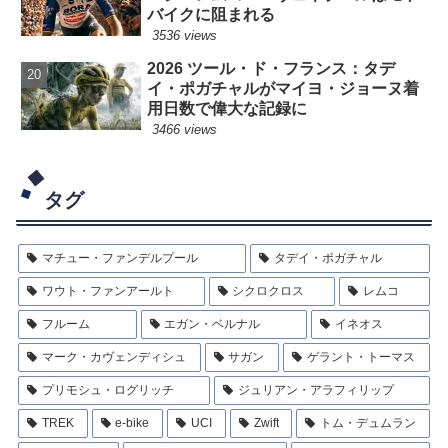
バイクに阻まれる
3536 views
2026 ツール・ド・フランス：タデ
イ・ポガチャルがマイヨ・ジョーヌ着
用日数で偉大な記録に
3466 views
タグ
マチュー・ファンデルプール
タデイ・ポガチャル
ワウト・ファンアールト
シクロクロス
レムコ
フルーム
エガン・ベルナル
イネオス
マーク・カヴェンディシュ
サガン
ゲラント・トーマス
プリモシュ・ログリッチ
ジュリアン・アラフィリップ
TREK
e-bike
UCI
Zwift
トム・デュムラン