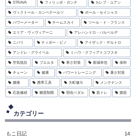
STRAVA
フィリッポ・ガンナ
カレブ・ユアン
ヴィクトール・カンペナールツ
ポール・セイシャス
パワーメーター
チームスカイ
ツール・ド・フランス
エリア・ヴィヴィアーニ
アレハンドロ・バルベルデ
ニバリ
ティボー・ピノ
アイザック・デルトロ
アンドレ・グライペル
ミハウ・クフィアトコフスキ
空気抵抗
ブエルタ
寒さ対策
新城幸也
体幹
チェーン
健康
パワートレーニング
暑さ対策
腰痛
携帯工具
大町健斗
メンテナンス
応急修繕
糖質制限
弱虫ペダル
筋トレ
腹筋
カテゴリー
もこ日記
14