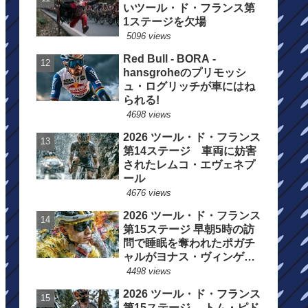
いツール・ド・フランス第
1ステージを欠場
5096 views
Red Bull - BORA -
hansgroheのプリモッシ
ュ・ログリッチが車にはね
られる!
4698 views
2026 ツール・ド・フランス
第14ステージ 車両に妨害
されたレムコ・エヴェネプ
ール
4676 views
2026 ツール・ド・フランス
第15ステージ 早朝5時の訪
問で睡眠を奪われたポガチ
ャルがヨナス・ヴィンゲゴ
ーの離脱を惜しむ
4498 views
2026 ツール・ド・フランス
第15ステージ トム・ピド