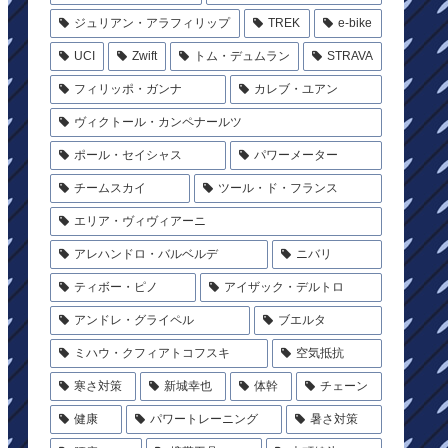
ジュリアン・アラフィリップ
TREK
e-bike
UCI
Zwift
トム・デュムラン
STRAVA
フィリッポ・ガンナ
カレブ・ユアン
ヴィクトール・カンペナールツ
ポール・セイシャス
パワーメーター
チームスカイ
ツール・ド・フランス
エリア・ヴィヴィアーニ
アレハンドロ・バルベルデ
ニバリ
ティボー・ピノ
アイザック・デルトロ
アンドレ・グライペル
ブエルタ
ミハウ・クフィアトコフスキ
空気抵抗
寒さ対策
新城幸也
体幹
チェーン
健康
パワートレーニング
暑さ対策