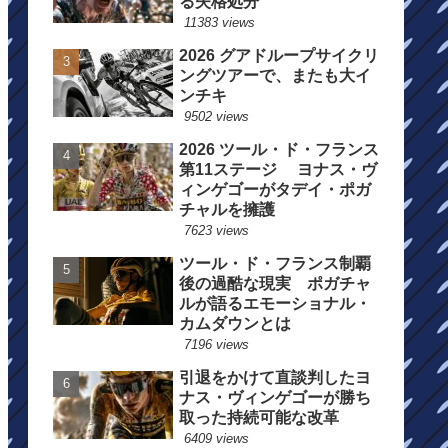
る失格処分
11383 views
2026 グアドループサイクリ
ングツアーで、またも大イ
ンチキ
9502 views
2026 ツール・ド・フランス
第11ステージ ヨナス・ヴ
ィンゲゴーがタデイ・ポガ
チャルを擁護
7623 views
ツール・ド・フランス制覇
後の過酷な現実 ポガチャ
ルが語るエモーショナル・
カムダウンとは
7196 views
引退をかけて直談判したヨ
ナス・ヴィンゲゴーが勝ち
取った持続可能な改革
6409 views