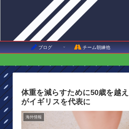
ブログ
チーム朝練他
体重を減らすために50歳を越
がイギリスを代表に
海外情報