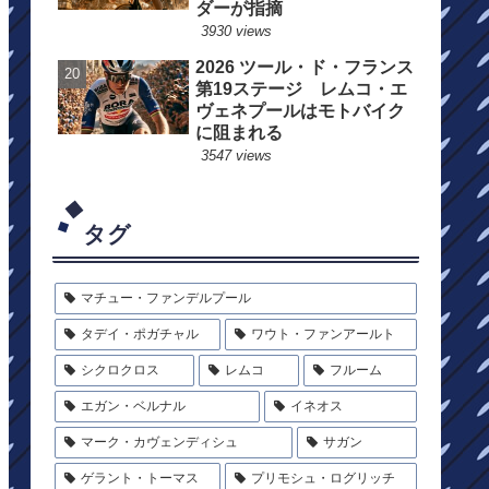
ダーが指摘
3930 views
2026 ツール・ド・フランス
第19ステージ レムコ・エ
ヴェネプールはモトバイク
に阻まれる
3547 views
タグ
マチュー・ファンデルプール
タデイ・ポガチャル
ワウト・ファンアールト
シクロクロス
レムコ
フルーム
エガン・ベルナル
イネオス
マーク・カヴェンディシュ
サガン
ゲラント・トーマス
プリモシュ・ログリッチ