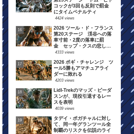
コックが3回も反則で罰金
にタイムペナルティ
4424 views
2026 ツール・ド・フランス
第20ステージ 渓谷への落
車寸前・2度の落車に罰
金 セップ・クスの悲しい
一日
4333 views
2026 ポギ・チャレンジ ツ
ール5勝もアマチュアライ
ダーに敗れる
4203 views
Lidl-Trekのマッズ・ピーダ
スンが、現役引退するレー
スを表明
4039 views
タデイ・ポガチャルに対し
て、同一年グランツール全
制覇のリスクを伝説のライ