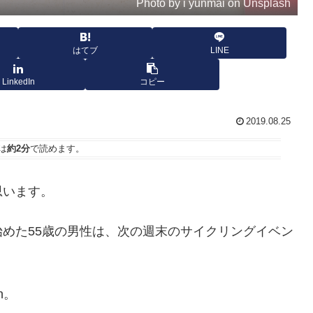
Photo by i yunmai on Unsplash
はてブ
LINE
LinkedIn
コピー
2019.08.25
は
約2分
で読めます。
思います。
めた55歳の男性は、次の週末のサイクリングイベン
n。