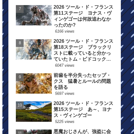
2026 ツール・ド・フランス
第11ステージ ヨナス・ヴ
ィンゲゴーは何故追わなか
ったのか?
6166 views
2026 ツール・ド・フランス
第18ステージ ブラックリ
ストに載っていると分かっ
ていたトム・ピドコックは
総合順位死守に
6047 views
前歯を半分失ったセップ・
クス 猛暑とルールの問題
を語る
5697 views
2026 ツール・ド・フランス
第15ステージ あ～、ヨナ
ス・ヴィンゲゴー
5225 views
悪魔おじさんが、強盗に会