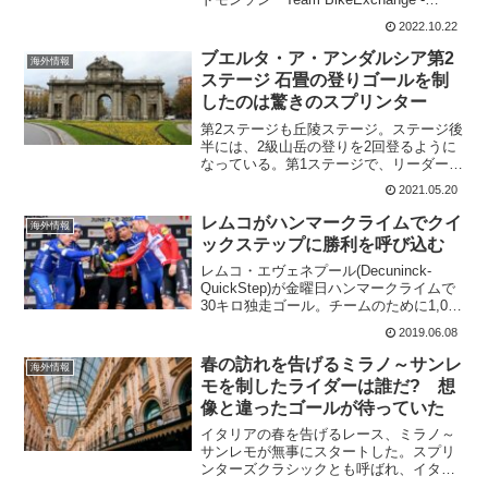
Jayco マシュー・ディンハム(Matthew
2022.10.22
Dinham) Team BridgeLane ショー...
ブエルタ・ア・アンダルシア第2
海外情報
ステージ 石畳の登りゴールを制
したのは驚きのスプリンター
第2ステージも丘陵ステージ。ステージ後
半には、2級山岳の登りを2回登るように
なっている。第1ステージで、リーダージ
ャージを着たモビスターのセラノ・ゴン
2021.05.20
ザロ(SERRANO Gonzalo)はジャージのキ
ープが出来るのか?総合では1分以内に5...
レムコがハンマークライムでクイ
海外情報
ックステップに勝利を呼び込む
レムコ・エヴェネプール(Decuninck-
QuickStep)が金曜日ハンマークライムで
30キロ独走ゴール。チームのために1,000
ポイント以上を獲得し、2位のCCCチーム
2019.06.08
に対して300ポイント以上リードしまし
た。ハンマーシリーズは個人で...
春の訪れを告げるミラノ～サンレ
海外情報
モを制したライダーは誰だ? 想
像と違ったゴールが待っていた
イタリアの春を告げるレース、ミラノ～
サンレモが無事にスタートした。スプリ
ンターズクラシックとも呼ばれ、イタリ
ア語で春を意味するプリマヴェーラの愛