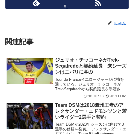
0
ちゃん
関連記事
ジュリオ・チッコーネがTrek-
海外情報
Segafredoと契約延長 来シーズ
ンはニバリに学ぶ
Tour de Franceイエロージャージに袖を
通している、ジュリオ・チッコーネが
Trek-Segafredoから契約延長を手渡され
た。発表はジュリオ・チッコーネがツー
2019.07.13
2019.11.02
ル・ド・フランス第6ステージを2位で終
えて、イエロージャージを獲得した...
Team DSMは2018豪州王者のア
海外情報
レクサンダー・エドモンソンと若
いライダー2選手と契約
Team DSMが2023年シーズンに向けて3
選手の移籍を発表。 アレクサンダー・エ
ドモンソン Team BikeExchange -