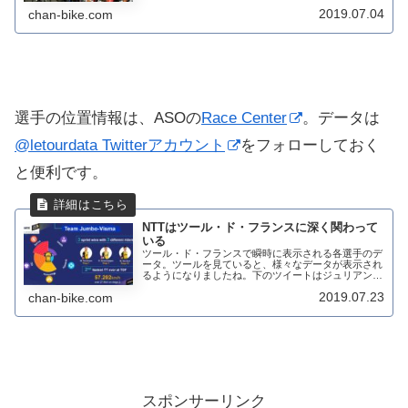
ました。 Tour de France Startlist Team
2019.07.04
chan-bike.com
INEOS.@Ger...
選手の位置情報は、
ASOの
Race Center
。データは
@letourdata Twitterアカウント
をフォローしておく
と便利です。
NTTはツール・ド・フランスに深く関わって
いる
ツール・ド・フランスで瞬時に表示される各選手のデ
ータ。ツールを見ていると、様々なデータが表示され
るようになりましたね。下のツイートはジュリアン・
アラフィリップのデータ。With Julian Alaphilippe
2019.07.23
chan-bike.com
defending th...
スポンサーリンク