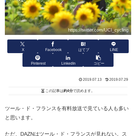
https://twitter.com/UCI_cycling
X
Facebook
はてブ
LINE
Pinterest
LinkedIn
コピー
2019.07.13
2019.07.29
この記事は
約4分
で読めます。
ツール・ド・フランスを有料放送で見ている人も多い
と思います。
ただ、DAZNはツール・ド・フランスが見れない。ス