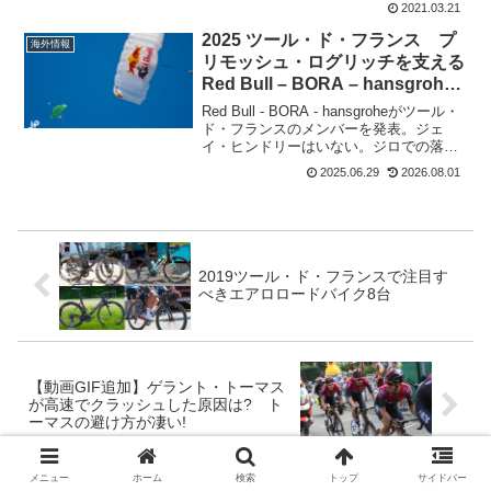
2021.03.21
称を持つ。ワンデイクラシックの中では
最長距離の299kmを走る。名前の通り、
2025 ツール・ド・フランス プ
海外情報
ミラノからサンモレま...
リモッシュ・ログリッチを支える
Red Bull – BORA – hansgrohe
のメンバー
Red Bull - BORA - hansgroheがツール・
ド・フランスのメンバーを発表。ジェ
イ・ヒンドリーはいない。ジロでの落車
が影響しているようだ。昨年とは違っ
2025.06.29
2026.08.01
て、ヨルディ・メイウスでスプリント勝
利も狙う布陣に。Red Bull -...
2019ツール・ド・フランスで注目す
べきエアロロードバイク8台
【動画GIF追加】ゲラント・トーマス
が高速でクラッシュした原因は? ト
ーマスの避け方が凄い!
メニュー
ホーム
検索
トップ
サイドバー