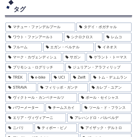
タグ
マチュー・ファンデルプール
タデイ・ポガチャル
ワウト・ファンアールト
シクロクロス
レムコ
フルーム
エガン・ベルナル
イネオス
マーク・カヴェンディシュ
サガン
ゲラント・トーマス
プリモシュ・ログリッチ
ジュリアン・アラフィリップ
TREK
e-bike
UCI
Zwift
トム・デュムラン
STRAVA
フィリッポ・ガンナ
カレブ・ユアン
ヴィクトール・カンペナールツ
ポール・セイシャス
パワーメーター
チームスカイ
ツール・ド・フランス
エリア・ヴィヴィアーニ
アレハンドロ・バルベルデ
ニバリ
ティボー・ピノ
アイザック・デルトロ