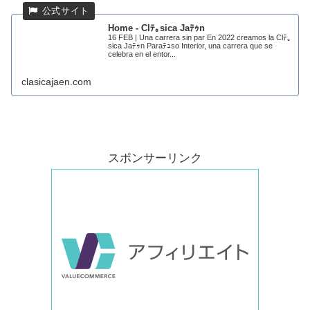
Home - Clﾃ｡sica Jaﾃｩn
16 FEB | Una carrera sin par En 2022 creamos la Clﾃ｡
sica Jaﾃｩn Paraﾃｭso Interior, una carrera que se
celebra en el entor...
clasicajaen.com
スポンサーリンク