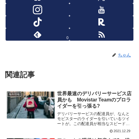
0
ちゃん
関連記事
世界最速のデリバリーサービス店
海外情報
員かも Movistar Teamのプロラ
イダーを引っ張る?
デリバリーサービスの配達員が、なんと
モビスターのライダーを引いているツイ
ートが。この配達員が相当なスピードで
荷物を運んでいるのは間違いない。以下
2021.12.29
のツイートでガーミンの表示が映される
のだけど、私はガーミン使ってないので