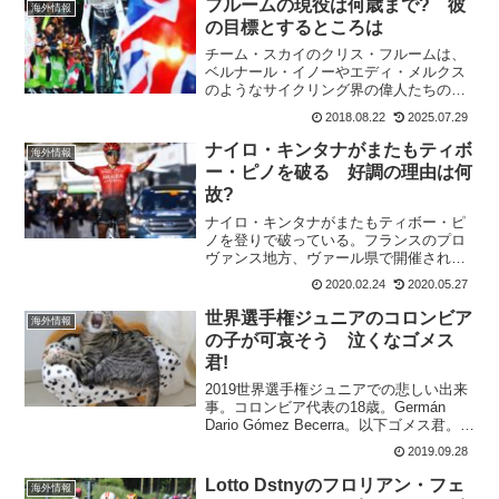
フルームの現役は何歳まで? 彼
海外情報
表示がどうなっていのかわ...
の目標とするところは
チーム・スカイのクリス・フルームは、
ベルナール・イノーやエディ・メルクス
のようなサイクリング界の偉人たちの一
人になるとはまだ考えていない。現在33
2018.08.22
2025.07.29
歳のクリス・フルームはそのキャリアを
終えるまでに、5回目のツール・ド・フラ
ナイロ・キンタナがまたもティボ
海外情報
ンスの優勝を目指して...
ー・ピノを破る 好調の理由は何
故?
ナイロ・キンタナがまたもティボー・ピ
ノを登りで破っている。フランスのプロ
ヴァンス地方、ヴァール県で開催された
ツール・デュ・オー・ヴァルは3日間のス
2020.02.24
2020.05.27
テージレース。第2ステージのペゴマ～コ
ル・デスでの登りで独走勝利。最終日も
世界選手権ジュニアのコロンビア
海外情報
ロマン・バルデ、リッ...
の子が可哀そう 泣くなゴメス
君!
2019世界選手権ジュニアでの悲しい出来
事。コロンビア代表の18歳。Germán
Dario Gómez Becerra。以下ゴメス君。ゴ
メス君は、スタートから80km地点でチュ
2019.09.28
ーブラータイヤがリムから外れてしまう
トラブル。幸いクラッシュせ...
Lotto Dstnyのフロリアン・フェ
海外情報