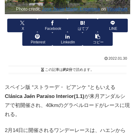
Photo credit:
Jose Javier Martin Espartosa
on
Visualhunt
X
Facebook
はてブ
LINE
Pinterest
LinkedIn
コピー
2022.01.30
この記事は
約2分
で読めます。
スペイン版 “ストラーデ・ ビアンケ “ともいえる
Clásica Jaén Paraiso Interior
(1.1)
が来月アンダルシ
アで初開催され、40kmのグラベルロードがレースに現
れる。
2月14日に開催されるワンデーレースは、ハエンから