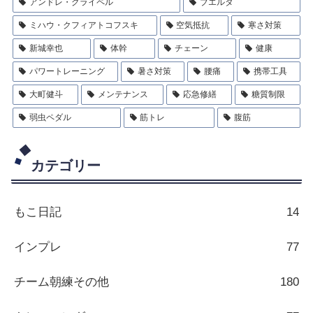
アンドレ・グライペル
ブエルタ
ミハウ・クフィアトコフスキ
空気抵抗
寒さ対策
新城幸也
体幹
チェーン
健康
パワートレーニング
暑さ対策
腰痛
携帯工具
大町健斗
メンテナンス
応急修繕
糖質制限
弱虫ペダル
筋トレ
腹筋
カテゴリー
もこ日記
14
インプレ
77
チーム朝練その他
180