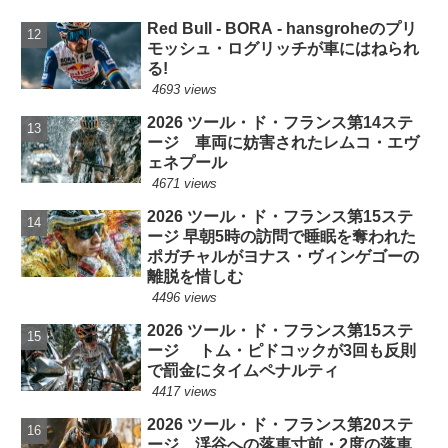
Red Bull - BORA - hansgroheのプリ
モッシュ・ログリッチが車にはねられ
る!
4693 views
2026 ツール・ド・フランス第14ステ
ージ 車両に妨害されたレムコ・エヴ
ェネプール
4671 views
2026 ツール・ド・フランス第15ステ
ージ 早朝5時の訪問で睡眠を奪われた
ポガチャルがヨナス・ヴィンゲゴーの
離脱を惜しむ
4496 views
2026 ツール・ド・フランス第15ステ
ージ トム・ピドコックが3回も反則
で罰金にタイムペナルティ
4417 views
2026 ツール・ド・フランス第20ステ
ージ 渓谷への落車寸前・2度の落車