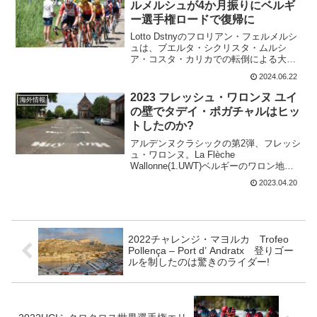
ルメルシュが4か月振りにベルギ
ー選手権ロードで復帰に
Lotto Dstnyのフロリアン・フェルメルシ
ュは、ブエルタ・シクリスタ・ムルシ
ア・コスタ・カリカでの転倒による大腿
骨骨折のため、リハビリを行っていた。
2024.06.22
フロリアン・フェルメルシュは、6月23日
のベルギー選手権ロードから復帰するこ
2023 フレッシュ・ワロンヌ ユイ
海外情報
とが決定。...
の壁でタデイ・ポガチャルはヒッ
トしたのか?
アルデンヌクラシックの第2弾、フレッシ
ュ・ワロンヌ。La Flèche
Wallonne(1.UWT)ベルギーのワロン地域
を回るワンデイレース。フレッシュはフ
2023.04.20
ランス語で矢を意味している。過去の優
勝者は 2022 ディラン・トゥーンス 2...
2022チャレンジ・マヨルカ Trofeo
Pollença – Port d’ Andratx 登りゴー
ルを制したのは驚きのライダー!