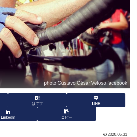
photo Gustavo César Veloso facebook
はてブ
LINE
LinkedIn
コピー
2020.05.31