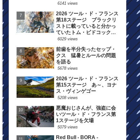
6141 views
2026 ツール・ド・フランス
第18ステージ ブラックリ
ストに載っていると分かっ
ていたトム・ピドコックは
総合順位死守に
6029 views
前歯を半分失ったセップ・
クス 猛暑とルールの問題
を語る
5678 views
2026 ツール・ド・フランス
第15ステージ あ～、ヨナ
ス・ヴィンゲゴー
5208 views
悪魔おじさんが、強盗に会
いツール・ド・フランス第
1ステージを欠場
5079 views
Red Bull - BORA -