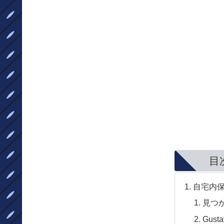
目
自宅内
見つか
Gusta