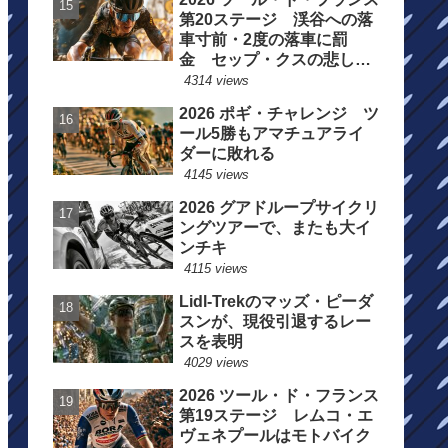
第20ステージ 渓谷への落
車寸前・2度の落車に罰
金 セップ・クスの悲しい
一日
4314 views
2026 ポギ・チャレンジ ツ
ール5勝もアマチュアライ
ダーに敗れる
4145 views
2026 グアドループサイクリ
ングツアーで、またも大イ
ンチキ
4115 views
Lidl-Trekのマッズ・ピーダ
スンが、現役引退するレー
スを表明
4029 views
2026 ツール・ド・フランス
第19ステージ レムコ・エ
ヴェネプールはモトバイク