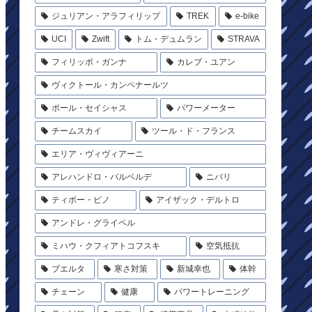
ジュリアン・アラフィリップ
TREK
e-bike
UCI
Zwift
トム・デュムラン
STRAVA
フィリッポ・ガンナ
カレブ・ユアン
ヴィクトール・カンペナールツ
ポール・セイシャス
パワーメーター
チームスカイ
ツール・ド・フランス
エリア・ヴィヴィアーニ
アレハンドロ・バルベルデ
ニバリ
ティボー・ピノ
アイザック・デルトロ
アンドレ・グライペル
ミハウ・クフィアトコフスキ
空気抵抗
ブエルタ
寒さ対策
新城幸也
体幹
チェーン
健康
パワートレーニング