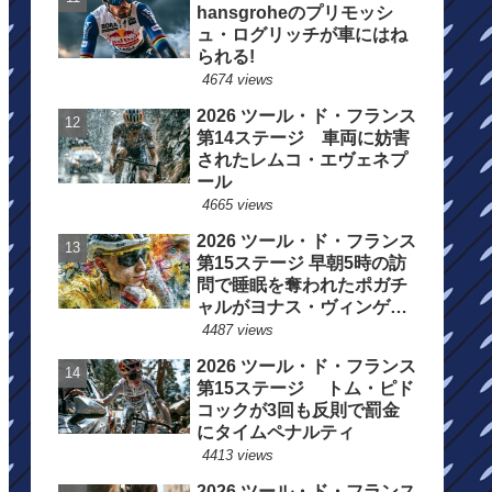
hansgroheのプリモッシ
ュ・ログリッチが車にはね
られる!
4674 views
2026 ツール・ド・フランス
第14ステージ 車両に妨害
されたレムコ・エヴェネプ
ール
4665 views
2026 ツール・ド・フランス
第15ステージ 早朝5時の訪
問で睡眠を奪われたポガチ
ャルがヨナス・ヴィンゲゴ
ーの離脱を惜しむ
4487 views
2026 ツール・ド・フランス
第15ステージ トム・ピド
コックが3回も反則で罰金
にタイムペナルティ
4413 views
2026 ツール・ド・フランス