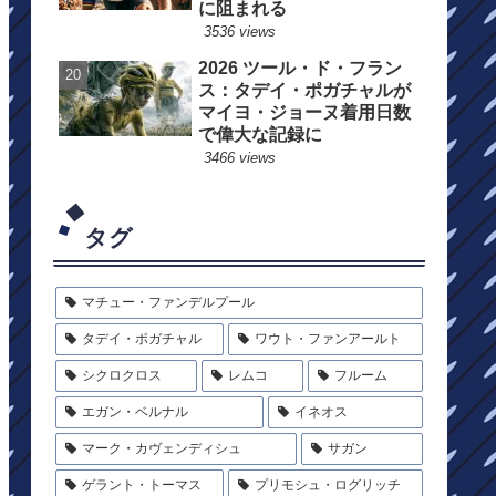
に阻まれる
3536 views
2026 ツール・ド・フラン
ス：タデイ・ポガチャルが
マイヨ・ジョーヌ着用日数
で偉大な記録に
3466 views
タグ
マチュー・ファンデルプール
タデイ・ポガチャル
ワウト・ファンアールト
シクロクロス
レムコ
フルーム
エガン・ベルナル
イネオス
マーク・カヴェンディシュ
サガン
ゲラント・トーマス
プリモシュ・ログリッチ