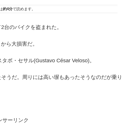
は
約4分
で読めます。
2台のバイクを盗まれた。
いうから大損害だ。
・セサル(Gustavo César Veloso)。
たそうだ。周りには高い塀もあったそうなのだが乗り
ンサーリンク