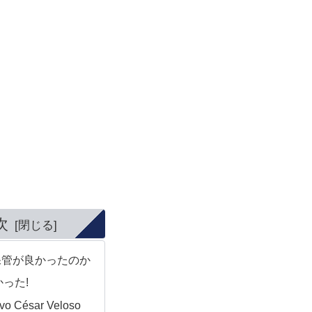
次
保管が良かったのか
った!
vo César Veloso