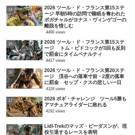
2026 ツール・ド・フランス第15ステ
ージ 早朝5時の訪問で睡眠を奪われた
ポガチャルがヨナス・ヴィンゲゴーの
離脱を惜しむ
4496 views
2026 ツール・ド・フランス第15ステ
ージ トム・ピドコックが3回も反則
で罰金にタイムペナルティ
4417 views
2026 ツール・ド・フランス第20ステ
ージ 渓谷への落車寸前・2度の落車
に罰金 セップ・クスの悲しい一日
4328 views
2026 ポギ・チャレンジ ツール5勝も
アマチュアライダーに敗れる
4192 views
Lidl-Trekのマッズ・ピーダスンが、現
役引退するレースを表明