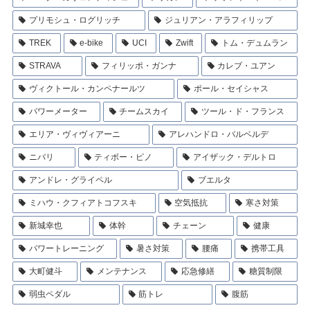
プリモシュ・ログリッチ
ジュリアン・アラフィリップ
TREK
e-bike
UCI
Zwift
トム・デュムラン
STRAVA
フィリッポ・ガンナ
カレブ・ユアン
ヴィクトール・カンペナールツ
ポール・セイシャス
パワーメーター
チームスカイ
ツール・ド・フランス
エリア・ヴィヴィアーニ
アレハンドロ・バルベルデ
ニバリ
ティボー・ピノ
アイザック・デルトロ
アンドレ・グライペル
ブエルタ
ミハウ・クフィアトコフスキ
空気抵抗
寒さ対策
新城幸也
体幹
チェーン
健康
パワートレーニング
暑さ対策
腰痛
携帯工具
大町健斗
メンテナンス
応急修繕
糖質制限
弱虫ペダル
筋トレ
腹筋