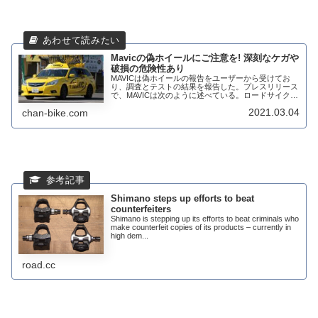
Mavicの偽ホイールにご注意を! 深刻なケガや
破損の危険性あり
MAVICは偽ホイールの報告をユーザーから受けてお
り、調査とテストの結果を報告した。プレスリリース
で、MAVICは次のように述べている。ロードサイクリ
ストは、小さな丘を下っている時に衝突しそうにな
2021.03.04
chan-bike.com
り、2020年に自転車店に事故を報告した。こ...
Shimano steps up efforts to beat
counterfeiters
Shimano is stepping up its efforts to beat criminals who
make counterfeit copies of its products – currently in
high dem...
road.cc