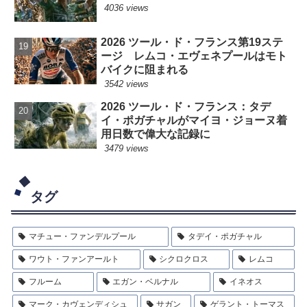
4036 views
2026 ツール・ド・フランス第19ステ
ージ レムコ・エヴェネプールはモト
バイクに阻まれる
3542 views
2026 ツール・ド・フランス：タデ
イ・ポガチャルがマイヨ・ジョーヌ着
用日数で偉大な記録に
3479 views
タグ
マチュー・ファンデルプール
タデイ・ポガチャル
ワウト・ファンアールト
シクロクロス
レムコ
フルーム
エガン・ベルナル
イネオス
マーク・カヴェンディシュ
サガン
ゲラント・トーマス