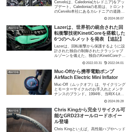
Cerveloは、Caledonia(カレドニア)をアッ
プデート。Caledoniaの名前は、トロント
のCervélo本社にあるカレドニアの道路に
ちなんで名付けられている。4年前の
2024.08.07
Caledoniaは、モダンロードという位置づ
けだったけれど...
Lazerは、世界初の統合された回
機材情報
転衝撃技術KinetiCoreを搭載した
6つのヘルメットを発表 【追記】
Lazerは、回転衝撃から保護するように設
計された独自の制御されたクラッシャブ
ルゾーンを備えた、独自のKinetiCoreテク
ノロジーを発表した。これは、ヘルメッ
2022.03.31
2022.04.01
ト自体のEPSに直接統合されながら、こ
れを実現する市場での最初のテクノロジ
Muc-Offから携帯電動ポンプ
機材情報
ーだ...
AirMach Electric Mini Inflator
Muc-Off（ムックオフ）は、サイクリング
とモーターサイクルのお手入れとメンテ
ナンスのブランド。1994年、当時X-Lite
のオーナーだったレックスとメアリリ
2024.09.28
ン・トリムネル夫妻が、バイクを清潔に
保ち、腐食させないために頼れるクリー
Chris Kingから完全リサイクル可
機材情報
ナーを必...
能なGRD23オールロードホイー
ル登場
Chris Kingといえば、高性能ハブやヘッド