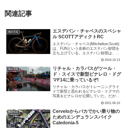
関連記事
エスデバン・チャベスのスペシャ
機材情報
ル SCOTTアディクトRC
エスデバン・チャベス(Mitchelton-Scott)
は、FUNという名称のエステバン財団を
立ち上げている。エステバン財団は、ス
ポーツ（サイクリング）と医学（整形外
2019.10.13
科）の2つの主要な柱で機能。FUNエスデ
バン・チャベスのサイクリングチーム...
リチャル・カラパスがツール・
機材情報
ド・スイスで新型ピナレロ・ドグ
マF14に乗っているぞ!
リチャル・カラパスがトレーニングライ
ドで新型と思われるピナレロ・ドグマの
写真をピナレロが公開していた。だが、
インスタグラムの写真はすぐに削除され
2021.06.10
た。だが、今回はツール・ド・スイスで
リチャル・カラパスが実際に新型のピナ
Cerveloからバカでかい乗り物の
機材情報
レロ・ドグマに乗っている...
ためのエンデュランスバイク
Caledonia-5