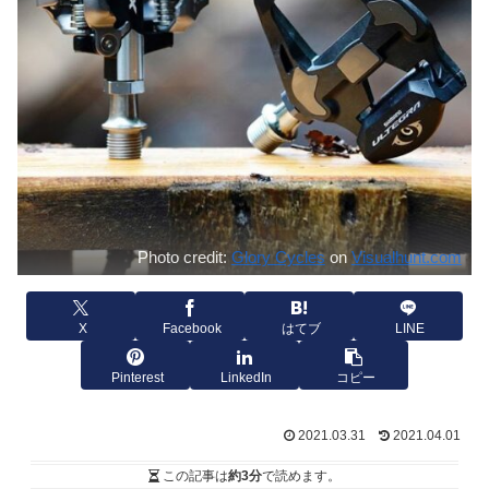
Photo credit:
Glory Cycles
on
Visualhunt.com
X
Facebook
はてブ
LINE
Pinterest
LinkedIn
コピー
2021.03.31
2021.04.01
この記事は
約3分
で読めます。