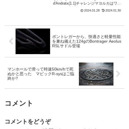
d'Andratx(1.1)チャレンジマヨルカはワン
デーレースの集まり。ステージレースな
2024.01.28
2024.01.30
ので、毎レース出場メンバーは変わる。
1月24日 トロフェ...
ボントレガーから、快適さと軽量性能
を兼ね備えた124gのBontrager Aeolus
RSLサドル登場
マンホールで滑って時速50km/hで死
ぬかと思った マビックR-sysはご臨
終か?
コメント
コメントをどうぞ