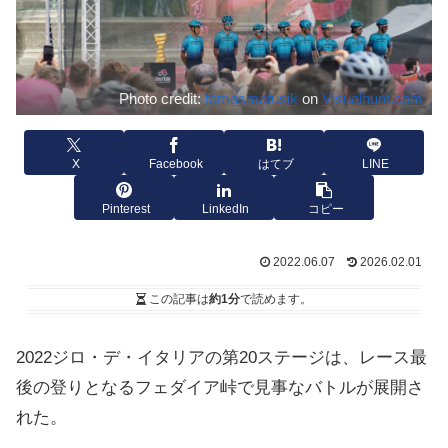
Photo credit:
tamasmatusik
on
Visualhunt.com
X
Facebook
はてブ
LINE
Pinterest
LinkedIn
コピー
2022.06.07
2026.02.01
この記事は
約1分
で読めます。
2022ジロ・デ・イタリアの第20ステージは、レース最
後の登りとなるフェダイア峠で見事なバトルが展開さ
れた。