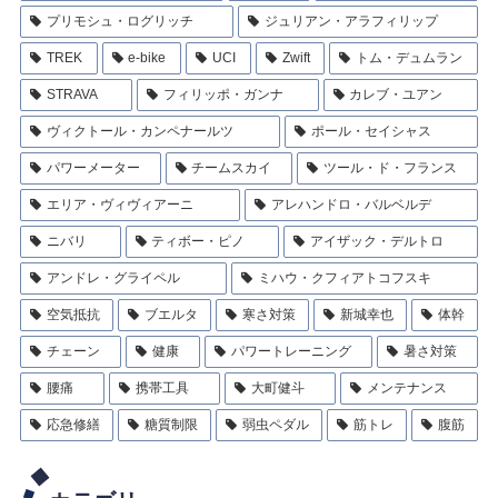
プリモシュ・ログリッチ
ジュリアン・アラフィリップ
TREK
e-bike
UCI
Zwift
トム・デュムラン
STRAVA
フィリッポ・ガンナ
カレブ・ユアン
ヴィクトール・カンペナールツ
ポール・セイシャス
パワーメーター
チームスカイ
ツール・ド・フランス
エリア・ヴィヴィアーニ
アレハンドロ・バルベルデ
ニバリ
ティボー・ピノ
アイザック・デルトロ
アンドレ・グライペル
ミハウ・クフィアトコフスキ
空気抵抗
ブエルタ
寒さ対策
新城幸也
体幹
チェーン
健康
パワートレーニング
暑さ対策
腰痛
携帯工具
大町健斗
メンテナンス
応急修繕
糖質制限
弱虫ペダル
筋トレ
腹筋