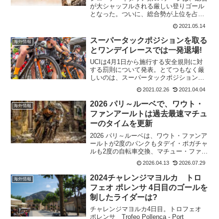
が大シャッフルされる厳しい登りゴール
となった。ついに、総合勢が上位を占め
てくる展開だ。エガン・ベルナルはチー
2021.05.14
ムメイトのダニエル・マルティネスのア
タックに続いて、自らもアタックを繰り
スーパータックポジションを取る
海外情報
出す。その後、ダン・マ...
とワンデイレースでは一発退場!
UCIは4月1日から施行する安全規則に対
する罰則について発表。とてつもなく厳
しいのは、スーパータックポジションを
取ったライダーと指定エリア外で故意に
2021.02.26
2021.04.04
ボトルを廃棄したライダーは、直ちにワ
ンデイレースから除外される。これは厳
2026 パリ～ルーベで、ワウト・
海外情報
しい処置だ。UCIの...
ファンアールトは過去最速マチュ
ーのタイムを更新
2026 パリ～ルーベは、ワウト・ファンア
ールトが2度のパンクもタデイ・ポガチャ
ルも2度の自転車交換、マチュー・ファン
デルプールも2度のパンクとアクシデント
2026.04.13
2026.07.29
が相次いだ。それでも、優勝したワウ
ト・ファンアールトは2024年にマチュ
2024チャレンジマヨルカ トロ
海外情報
ー・ファンデ...
フェオ ポレンサ 4日目のゴールを
制したライダーは?
チャレンジマヨルカ4日目。トロフェオ
ポレンサ Trofeo Pollença - Port