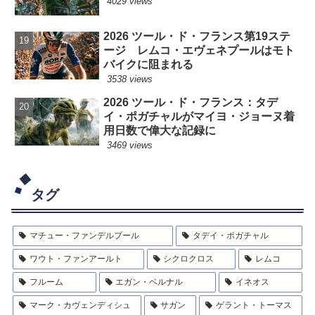
4029 views
2026 ツール・ド・フランス第19ステ
ージ レムコ・エヴェネプールはモト
バイクに阻まれる
3538 views
2026 ツール・ド・フランス：タデ
イ・ポガチャルがマイヨ・ジョーヌ着
用日数で偉大な記録に
3469 views
タグ
マチュー・ファンデルプール
タデイ・ポガチャル
ワウト・ファンアールト
シクロクロス
レムコ
フルーム
エガン・ベルナル
イネオス
マーク・カヴェンディシュ
サガン
ゲラント・トーマス