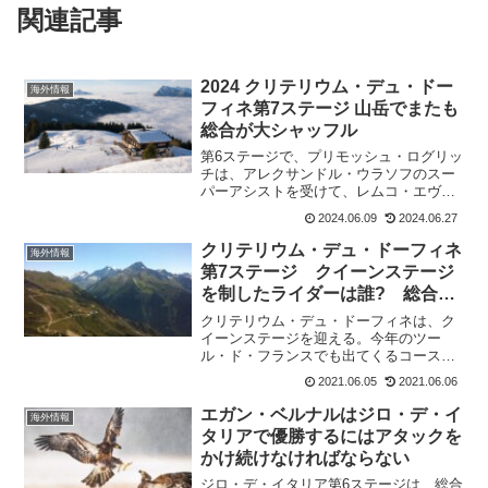
関連記事
2024 クリテリウム・デュ・ドー
海外情報
フィネ第7ステージ 山岳でまたも
総合が大シャッフル
第6ステージで、プリモッシュ・ログリッ
チは、アレクサンドル・ウラソフのスー
パーアシストを受けて、レムコ・エヴェ
ネプールからリーダージャージを奪うこ
2024.06.09
2024.06.27
とに成功した。正直、33秒差は安泰に近
いかと思っていたけれど、レムコ自体ベ
クリテリウム・デュ・ドーフィネ
海外情報
ストではなかった。時...
第7ステージ クイーンステージ
を制したライダーは誰? 総合ト
ップは?
クリテリウム・デュ・ドーフィネは、ク
イーンステージを迎える。今年のツー
ル・ド・フランスでも出てくるコースを
一部通り、超級山岳でフニッシュする最
2021.06.05
2021.06.06
も厳しいコースだ。第6ステージを終わっ
て、リーダーはアレクセイ・ルチェンコ
エガン・ベルナルはジロ・デ・イ
海外情報
(Astana-Prem...
タリアで優勝するにはアタックを
かけ続けなければならない
ジロ・デ・イタリア第6ステージは、総合