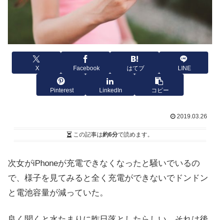
X
Facebook
はてブ
LINE
Pinterest
LinkedIn
コピー
2019.03.26
この記事は
約6分
で読めます。
次女がiPhoneが充電できなくなったと騒いでいるの
で、様子を見てみると全く充電ができないでドンドン
と電池容量が減っていた。
良く聞くと水たまりに昨日落としたらしい。それは後