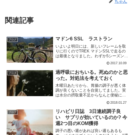
ちゃん
関連記事
マドン6 SSL ラストラン
ブログ
いよいよ明日には、新しいフレームを取
りに行くのでTREK マドンSSLで走るの
は最後となりました。わずか5シーズンの
付き合いで約8万キロでご臨終で御座いま
2017.10.09
す<m(__)m>フレーム以外は、ダイレクト
マウントブレーキになるくらいで、あと
過呼吸におちいる。死ぬのかと思
ブログ
のハン...
った。対処法を考えておく
木曜日あたりから、胃腸の調子が悪く体
調が良くないことを自覚してました。実
は水分の摂取量不足からなんと便秘にな
ってしまい、ふんズマリ状態に～。これ
2018.01.27
ほど便秘というのが苦しいというのも初
めて知りました。良く、女性の問題とし
リハビリ日誌 3日連続調子良
ブログ
て取り上げられている便秘...
い サプリが効いているのか? 今
週2つ目のKOM獲得
調子の悪い週があれば良い週もあるも