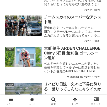
の。バイオリズムというのだろうか、1週
間くらいどうにもならない週の後には3週
間くらい普通の週がくる。そして、3週目
2020.10.21
の最後の週はとても調子が良い。今がそ
の感じで、3日連続して調子が良かった。
チームスカイのスーパーなアシス
ブログ
今週は、中坊と高校...
ト達
圧倒的な力でツールを制したチーム
SKY。ステージレースにおいては、チー
ム力が大切になると言われてます。今回
のツール・ド・フランスも表彰台の1位と
2018.08.03
3位を占めたチームスカイ。アシストの強
さが際立ちました。どれくらいスーパー
大町 健斗 ARDEN CHALLENGE
ブログ
なアシストなんでしょう...
Chiny 5日目 第10位 ゴールシー
ン追加
ベルギーから嬉しいニュースが届いた。
高校を卒業してベルギーに拠点を移した
ケントが春先のARDEN CHALLENGE
Chiny 5日目で10位になったようだ。逃
2018.04.16
2018.09.28
げに乗れたようで、少しずつ調子を上げ
ているようだ。大町健斗とはみなさん
リハビリ日誌 久々に下界に降り
ブログ
は、覚え...
る 登りってこんなにキツイのか
～
家族がいないので、登りの予行演習はし
てないけど下界に降りることに。せっか
メニュー
ホーム
検索
トップ
サイドバー