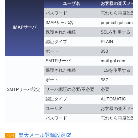
ユーザ名
お客様の楽天メー
パスワード
忘れたら再度設定
IMAPサーバ名
popmail.gol.com
IMAPサーバ
保護された接続
SSLを利用する
認証タイプ
PLAIN
ポート
993
SMTPサーバ
mail.gol.com
保護された接続
TLSを使用する
ポート
587
SMTPサーバ設定
サーバ認証の必要/不必要
必要
認証タイプ
AUTOMATIC
ユーザ名
お客様の楽天メー
パスワード
忘れたら再度設定
楽天メール登録設定
引用