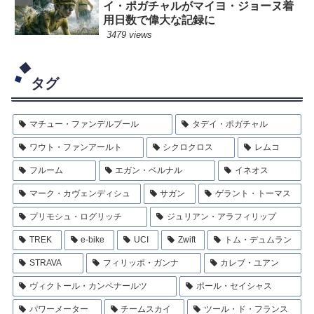
イ・ポガチャルがマイヨ・ジョーヌ着
用日数で偉大な記録に
3479 views
タグ
マチュー・ファンデルプール
タデイ・ポガチャル
ワウト・ファンアールト
シクロクロス
レムコ
フルーム
エガン・ベルナル
イネオス
マーク・カヴェンディシュ
サガン
ゲラント・トーマス
プリモシュ・ログリッチ
ジュリアン・アラフィリップ
TREK
e-bike
UCI
Zwift
トム・デュムラン
STRAVA
フィリッポ・ガンナ
カレブ・ユアン
ヴィクトール・カンペナールツ
ポール・セイシャス
パワーメーター
チームスカイ
ツール・ド・フランス