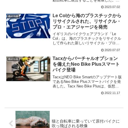
動自転車に統合することを発表した。
Urtopia の音声認識機能を介して
2023.07.02
ChatGPTと通信する。これからは自転車
とおしゃべりする世界がやって...
Le Colから海のプラスチックから
機材情報
リサイクルされた、リサイクル・
プロ・エアジャージを発売
イギリスのバイクウェアブランド「Le
Col」は、海のプラスチックをリサイクル
して作られた新しいリサイクル・プロ・
エアジャージを発表した。プラスチック
2020.07.07
の海洋汚染は大変問題となっており、日
本でもレジ袋は有料化された。このよう
Tacxからバーチャルオプション
機材情報
に、海のプラスチッ...
を備えたNeo Bike Plusスマート
バイク登場
TacxはNEO Bike Smartのアップデート版
であるNeo Bike Plusスマートバイクを発
表した。Tacx Neo Bike Plusは、仮想ド
ライブトレインとシフターに改良を加
2022.11.17
え、バイク上のポジションを設定するた
めの更新され...
猫と自転車に乗っていて原付バイクに
吹っ飛ばされる映像