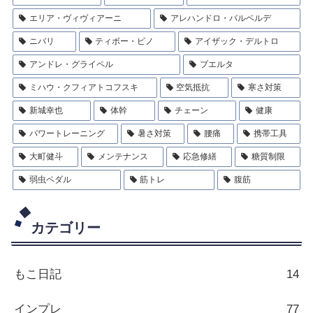
エリア・ヴィヴィアーニ
アレハンドロ・バルベルデ
ニバリ
ティボー・ピノ
アイザック・デルトロ
アンドレ・グライペル
ブエルタ
ミハウ・クフィアトコフスキ
空気抵抗
寒さ対策
新城幸也
体幹
チェーン
健康
パワートレーニング
暑さ対策
腰痛
携帯工具
大町健斗
メンテナンス
応急修繕
糖質制限
弱虫ペダル
筋トレ
腹筋
カテゴリー
もこ日記
14
インプレ
77