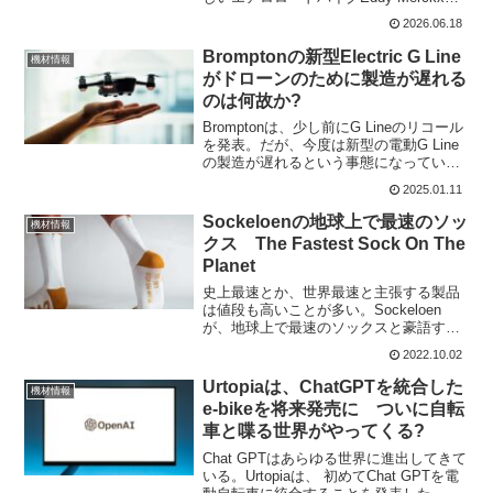
525Rを発表した。プロ選手だけでなく、
2026.06.18
より幅広い層のサイクリストが最適なポ
ジションをとれるように設計されたプ
Bromptonの新型Electric G Line
機材情報
ロ...
がドローンのために製造が遅れる
のは何故か?
Bromptonは、少し前にG Lineのリコール
を発表。だが、今度は新型の電動G Line
の製造が遅れるという事態になってい
る。これをBromptonのCEOが明かしてい
2025.01.11
る。ドローンが何故関係あるのか?
Brompton e-bike pa...
Sockeloenの地球上で最速のソッ
機材情報
クス The Fastest Sock On The
Planet
史上最速とか、世界最速と主張する製品
は値段も高いことが多い。Sockeloen
が、地球上で最速のソックスと豪語する
The Fastest Sock On The Planetも1,000
2022.10.02
ユーロ(約14万円)とまあ高い。地球最速
のソックスであ...
Urtopiaは、ChatGPTを統合した
機材情報
e-bikeを将来発売に ついに自転
車と喋る世界がやってくる?
Chat GPTはあらゆる世界に進出してきて
いる。Urtopiaは、 初めてChat GPTを電