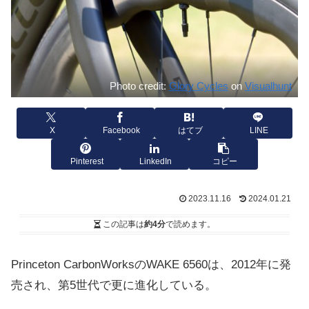
Photo credit:
Glory Cycles
on
Visualhunt
X
Facebook
はてブ
LINE
Pinterest
LinkedIn
コピー
2023.11.16
2024.01.21
この記事は
約4分
で読めます。
Princeton CarbonWorksのWAKE 6560は、2012年に発
売され、第5世代で更に進化している。