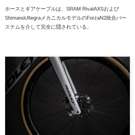
ホースとギアケーブルは、SRAM RivalAXSおよび
ShimanoUltegraメカニカルモデルのForzaN2統合バー
ステムを介して完全に隠されている。