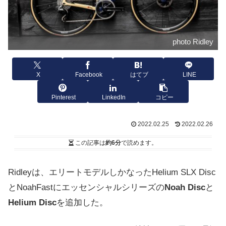
photo Ridley
X
Facebook
はてブ
LINE
Pinterest
LinkedIn
コピー
2022.02.25
2022.02.26
この記事は
約6分
で読めます。
Ridleyは、エリートモデルしかなったHelium SLX Disc
とNoahFastにエッセンシャルシリーズの
Noah Disc
と
Helium Disc
を追加した。