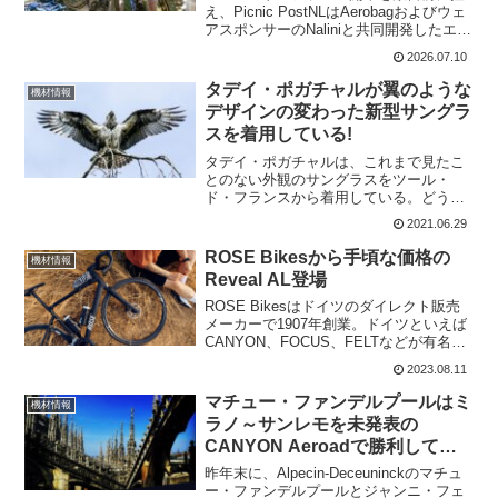
え、Picnic PostNLはAerobagおよびウェ
アスポンサーのNaliniと共同開発したエア
バッグのプロトタイプを公開した。テス
2026.07.10
トの被験者を務めたTeam Picnic PostNL
のワレン・バル...
タデイ・ポガチャルが翼のような
機材情報
デザインの変わった新型サングラ
スを着用している!
タデイ・ポガチャルは、これまで見たこ
とのない外観のサングラスをツール・
ド・フランスから着用している。どうや
ら、Sciconのサングラスのようだが、ま
2021.06.29
るで翼のようなギザギザをもった変わっ
た外観のサングラスだ。Sciconのサング
ROSE Bikesから手頃な価格の
機材情報
ラス ...
Reveal AL登場
ROSE Bikesはドイツのダイレクト販売
メーカーで1907年創業。ドイツといえば
CANYON、FOCUS、FELTなどが有名。
ヨーロッパではコストパフォーマンスの
2023.08.11
良いブランドといえばROSEかCANYON
だそうだ。新しくリリースされた2...
マチュー・ファンデルプールはミ
機材情報
ラノ～サンレモを未発表の
CANYON Aeroadで勝利してい
た!
昨年末に、Alpecin-Deceuninckのマチュ
ー・ファンデルプールとジャンニ・フェ